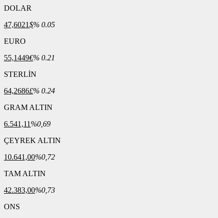
DOLAR
47,6021
$
% 0.05
EURO
55,1449
€
% 0.21
STERLİN
64,2686
£
% 0.24
GRAM ALTIN
6.541,11
%0,69
ÇEYREK ALTIN
10.641,00
%0,72
TAM ALTIN
42.383,00
%0,73
ONS