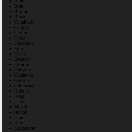
Bitlis
Bolu
Burdur
Bursa
Çanakkale
Çankırı
Çorum
Denizli
Diyarbakır
Edirne
Elazığ
Erzincan
Erzurum
Eskişehir
Gaziantep
Giresun
Gümüşhane
Hakkâri
Hatay
Isparta
Mersin
istanbul
izmir
Kars
Kastamonu