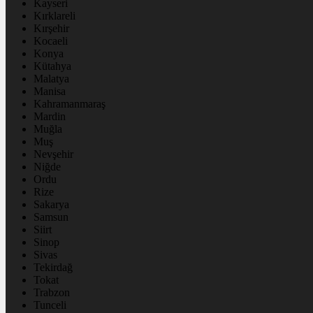
Kayseri
Kırklareli
Kırşehir
Kocaeli
Konya
Kütahya
Malatya
Manisa
Kahramanmaraş
Mardin
Muğla
Muş
Nevşehir
Niğde
Ordu
Rize
Sakarya
Samsun
Siirt
Sinop
Sivas
Tekirdağ
Tokat
Trabzon
Tunceli