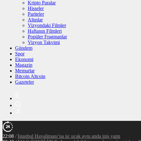
Kripto Paralar
Hisseler
Pariteler
Altınlar
Vizyondaki Filmler
Haftanın Filmleri
Popüler Fragmanlar
Vizyon Takvimi
Gündem
Spor
Ekonomi
Magazin
Memurlar
Bitcoin Altcoin
Gazeteler
22:08
/
İstanbul Havalimanı’na üç uçak aynı anda iniş yaptı