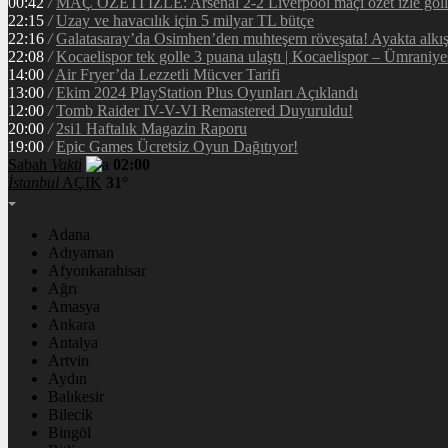
00:42
/
MAÇ ÖZETİ İZLE: Arsenal 2-2 Liverpool maçı özet izle golle
22:15
/
Uzay ve havacılık için 5 milyar TL bütçe
22:16
/
Galatasaray’da Osimhen’den muhteşem röveşata! Ayakta alkı
22:08
/
Kocaelispor tek golle 3 puana ulaştı | Kocaelispor – Ümraniy
14:00
/
Air Fryer’da Lezzetli Mücver Tarifi
13:00
/
Ekim 2024 PlayStation Plus Oyunları Açıklandı
12:00
/
Tomb Raider IV-V-VI Remastered Duyuruldu!
20:00
/
2si1 Haftalık Magazin Raporu
19:00
/
Epic Games Ücretsiz Oyun Dağıtıyor!
Sabah
Vakti
02:00
İstanbul
AÇIK
31°
Adana
Adıyaman
Afyonkarahisar
Ağrı
Amasya
Ankara
Antalya
Artvin
Aydın
Balıkesir
Bilecik
Bingöl