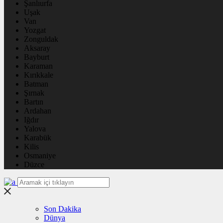
Şanlıurfa
Uşak
Van
Yozgat
Zonguldak
Aksaray
Bayburt
Karaman
Kırıkkale
Batman
Şırnak
Bartın
Ardahan
Iğdır
Yalova
Karabük
Kilis
Osmaniye
Düzce
Son Dakika
Dünya