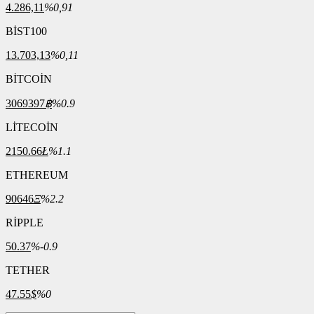
4.286,11
%0,91
BİST100
13.703,13
%0,11
BİTCOİN
3069397
฿
%0.9
LİTECOİN
2150.66
Ł
%1.1
ETHEREUM
90646
Ξ
%2.2
RİPPLE
50.37
%-0.9
TETHER
47.55
$
%0