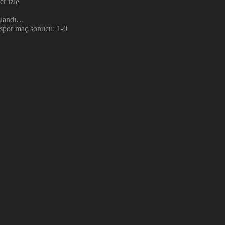
r izle
şlandı…
espor maç sonucu: 1-0