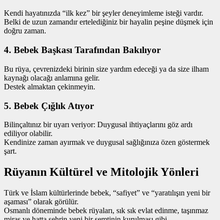
Kendi hayatınızda “ilk kez” bir şeyler deneyimleme isteği vardır.
Belki de uzun zamandır ertelediğiniz bir hayalin peşine düşmek için
doğru zaman.
4. Bebek Başkası Tarafından Bakılıyor
Bu rüya, çevrenizdeki birinin size yardım edeceği ya da size ilham
kaynağı olacağı anlamına gelir.
Destek almaktan çekinmeyin.
5. Bebek Çığlık Atıyor
Bilinçaltınız bir uyarı veriyor: Duygusal ihtiyaçlarını göz ardı
ediliyor olabilir.
Kendinize zaman ayırmak ve duygusal sağlığınıza özen göstermek
şart.
Rüyanın Kültürel ve Mitolojik Yönleri
Türk ve İslam kültürlerinde bebek, “safiyet” ve “yaratılışın yeni bir
aşaması” olarak görülür.
Osmanlı döneminde bebek rüyaları, sık sık evlat edinme, taşınmaz
miras ve hatta şehrin yeni bir semtinin kurulması gibi