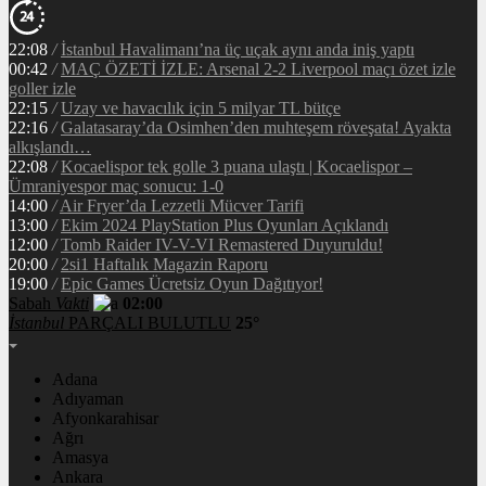
22:08
/
İstanbul Havalimanı’na üç uçak aynı anda iniş yaptı
00:42
/
MAÇ ÖZETİ İZLE: Arsenal 2-2 Liverpool maçı özet izle
goller izle
22:15
/
Uzay ve havacılık için 5 milyar TL bütçe
22:16
/
Galatasaray’da Osimhen’den muhteşem röveşata! Ayakta
alkışlandı…
22:08
/
Kocaelispor tek golle 3 puana ulaştı | Kocaelispor –
Ümraniyespor maç sonucu: 1-0
14:00
/
Air Fryer’da Lezzetli Mücver Tarifi
13:00
/
Ekim 2024 PlayStation Plus Oyunları Açıklandı
12:00
/
Tomb Raider IV-V-VI Remastered Duyuruldu!
20:00
/
2si1 Haftalık Magazin Raporu
19:00
/
Epic Games Ücretsiz Oyun Dağıtıyor!
Sabah
Vakti
02:00
İstanbul
PARÇALI BULUTLU
25°
Adana
Adıyaman
Afyonkarahisar
Ağrı
Amasya
Ankara