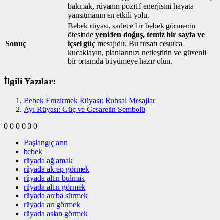
bakmak, rüyanın pozitif enerjisini hayata
yansıtmanın en etkili yolu.
Bebek rüyası, sadece bir bebek görmenin
ötesinde
yeniden doğuş, temiz bir sayfa ve
Sonuç
içsel güç
mesajıdır. Bu fırsatı cesurca
kucaklayın, planlarınızı netleştirin ve güvenli
bir ortamda büyümeye hazır olun.
İlgili Yazılar:
Bebek Emzirmek Rüyası: Ruhsal Mesajlar
Ayı Rüyası: Güç ve Cesaretin Sembolü
0
0
0
0
0
0
Başlangıçların
bebek
rüyada ağlamak
rüyada akrep görmek
rüyada altın bulmak
rüyada altın görmek
rüyada araba sürmek
rüyada arı görmek
rüyada aslan görmek