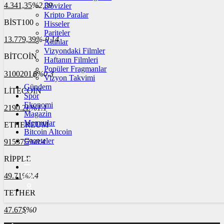
4.341,35
%2,39
Dövizler
Kripto Paralar
BİST100
Hisseler
Pariteler
13.779,39
%-0,14
Altınlar
Vizyondaki Filmler
BİTCOİN
Haftanın Filmleri
Popüler Fragmanlar
3100201
฿
%0.3
Vizyon Takvimi
Gündem
LİTECOİN
Spor
Ekonomi
2190.2
Ł
%1.1
Magazin
Memurlar
ETHEREUM
Bitcoin Altcoin
Gazeteler
91537
Ξ
%0.4
RİPPLE
49.71
%2.4
TETHER
47.67
$
%0