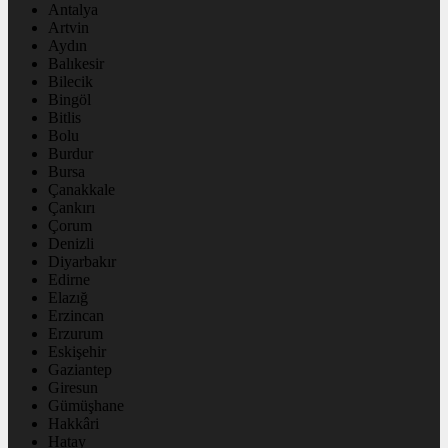
Antalya
Artvin
Aydın
Balıkesir
Bilecik
Bingöl
Bitlis
Bolu
Burdur
Bursa
Çanakkale
Çankırı
Çorum
Denizli
Diyarbakır
Edirne
Elazığ
Erzincan
Erzurum
Eskişehir
Gaziantep
Giresun
Gümüşhane
Hakkâri
Hatay