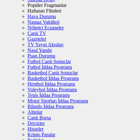
Popüler Fragmanlar
Haftanın Filmleri
Hava Durumu
Namaz Vakitleri
Nöbetçi Eczaneler
Canlı TV
Gazeteler
TV Yayın Akışları
Nasıl Yapılır
Puan Durumu
Futbol Canlı Sonuçlar
Futbol İddaa Programı
Basketbol Canlı Sonuçlar
Basketbol İddaa Programı
Hentbol İddaa Programı
Voleybol İddaa Programı
Tenis İddaa Programı
Motor Sporları İddaa Programı
Bilardo İddaa Programı
Altınlar
Canlı Borsa
Dövizler
Hisseler
Kripto Paralar