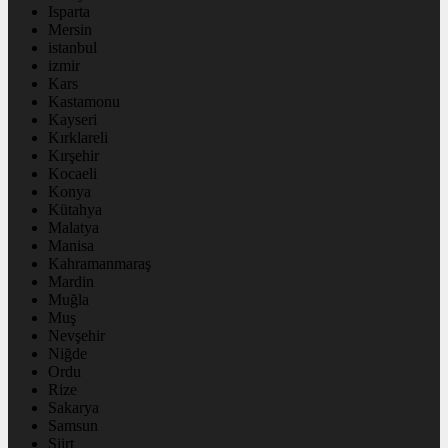
Isparta
Mersin
istanbul
izmir
Kars
Kastamonu
Kayseri
Kırklareli
Kırşehir
Kocaeli
Konya
Kütahya
Malatya
Manisa
Kahramanmaraş
Mardin
Muğla
Muş
Nevşehir
Niğde
Ordu
Rize
Sakarya
Samsun
Siirt