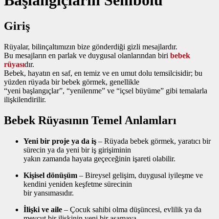
Giriş
Rüyalar, bilinçaltımızın bize gönderdiği gizli mesajlardır.
Bu mesajların en parlak ve duygusal olanlarından biri
bebek
rüyası
dır.
Bebek, hayatın en saf, en temiz ve en umut dolu temsilcisidir; bu
yüzden rüyada bir bebek görmek, genellikle
“yeni başlangıçlar”, “yenilenme” ve “içsel büyüme” gibi temalarla
ilişkilendirilir.
Bebek Rüyasının Temel Anlamları
Yeni bir proje ya da iş
– Rüyada bebek görmek, yaratıcı bir
sürecin ya da yeni bir iş girişiminin
yakın zamanda hayata geçeceğinin işareti olabilir.
Kişisel dönüşüm
– Bireysel gelişim, duygusal iyileşme ve
kendini yeniden keşfetme sürecinin
bir yansımasıdır.
İlişki ve aile
– Çocuk sahibi olma düşüncesi, evlilik ya da
mevcut bir ilişkinin yeni bir aşamaya