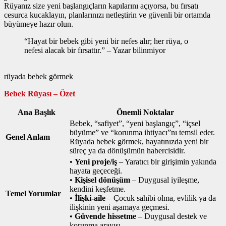
Rüyanız size yeni başlangıçların kapılarını açıyorsa, bu fırsatı
cesurca kucaklayın, planlarınızı netleştirin ve güvenli bir ortamda
büyümeye hazır olun.
“Hayat bir bebek gibi yeni bir nefes alır; her rüya, o
nefesi alacak bir fırsattır.” – Yazar bilinmiyor
rüyada bebek görmek
Bebek Rüyası – Özet
Ana Başlık
Önemli Noktalar
Bebek, “safiyet”, “yeni başlangıç”, “içsel
büyüme” ve “korunma ihtiyacı”nı temsil eder.
Genel Anlam
Rüyada bebek görmek, hayatınızda yeni bir
süreç ya da dönüşümün habercisidir.
•
Yeni proje/iş
– Yaratıcı bir girişimin yakında
hayata geçeceği.
•
Kişisel dönüşüm
– Duygusal iyileşme,
kendini keşfetme.
Temel Yorumlar
•
İlişki‑aile
– Çocuk sahibi olma, evlilik ya da
ilişkinin yeni aşamaya geçmesi.
•
Güvende hissetme
– Duygusal destek ve
korunma arayışı.