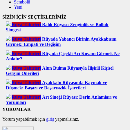
Sembolü
Yeni
SİZİN İÇİN SEÇTİKLERİMİZ
Rüya Tabirleri
Balık Rüyası: Zenginlik ve Bolluk
Simgesi
Rüya Tabirleri
Rüyada Yabancı Birinin Ayakkabısını
Giymek: Empati ve Değişim
Rüya Tabirleri
Rüyada Çiçekli Arı Kovanı Görmek Ne
Anlatır?
Rüya Tabirleri
Altın Bulma Rüyasıyla İlişkili Kişisel
Gelişim Önerileri
Rüya Tabirleri
Ayakkabı Rüyasında Kaymak ve
Düşmek: Başarı ve Başarısızlık İşaretleri
Rüya Tabirleri
Arı Sineği Rüyası: Derin Anlamları ve
Yorumları
YORUMLAR
Yorum yapabilmek için
giriş
yapmalısınız.