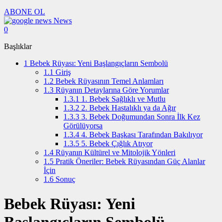
ABONE OL
News
0
Başlıklar
1
Bebek Rüyası: Yeni Başlangıçların Sembolü
1.1
Giriş
1.2
Bebek Rüyasının Temel Anlamları
1.3
Rüyanın Detaylarına Göre Yorumlar
1.3.1
1. Bebek Sağlıklı ve Mutlu
1.3.2
2. Bebek Hastalıklı ya da Ağır
1.3.3
3. Bebek Doğumundan Sonra İlk Kez
Görülüyorsa
1.3.4
4. Bebek Başkası Tarafından Bakılıyor
1.3.5
5. Bebek Çığlık Atıyor
1.4
Rüyanın Kültürel ve Mitolojik Yönleri
1.5
Pratik Öneriler: Bebek Rüyasından Güç Alanlar
İçin
1.6
Sonuç
Bebek Rüyası: Yeni
Başlangıçların Sembolü