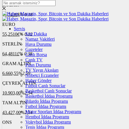
DOLAR
47,7436
$
% 0.18
EURO
Servis
Son Dakika
55,2510
€
% 0.32
Namaz Vakitleri
STERLİN
Hava Durumu
Gazeteler
64,4811
£
% 0.38
Canlı Borsa
Canlı TV
GRAM ALTIN
Puan Durumu
TV Yayın Akışları
6.660,55
%2,59
Nöbetçi Eczaneler
Haber Gönder
ÇEYREK ALTIN
Futbol Canlı Sonuçlar
Basketbol Canlı Sonuçlar
10.903,00
%2,54
Basketbol İddaa Programı
Bilardo İddaa Programı
TAM ALTIN
Futbol İddaa Programı
Motor Sporları İddaa Programı
43.427,00
%2,54
Hentbol İddaa Programı
Voleybol İddaa Programı
ONS
Tenis İddaa Programı