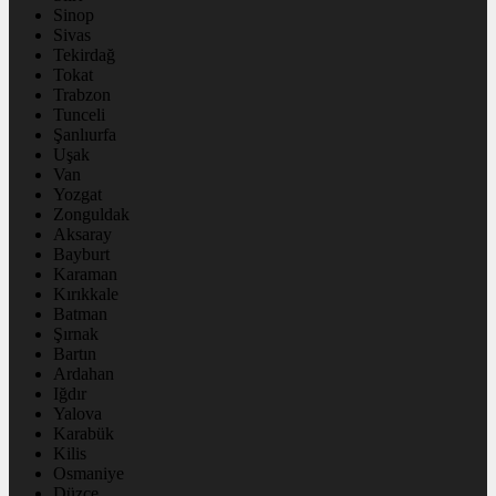
Sinop
Sivas
Tekirdağ
Tokat
Trabzon
Tunceli
Şanlıurfa
Uşak
Van
Yozgat
Zonguldak
Aksaray
Bayburt
Karaman
Kırıkkale
Batman
Şırnak
Bartın
Ardahan
Iğdır
Yalova
Karabük
Kilis
Osmaniye
Düzce