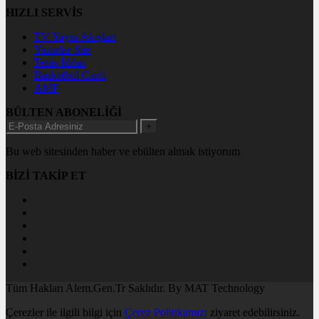
HIZLI SERVİS
TV Yayın Akışları
Yazarlar Site
Tenis İddaa
Basketbol Canlı
AMP
BÜLTEN ABONELİĞİ
+
Bu web sitesinden haber ve ebülten almak istiyorum
BİZİ TAKİP ET
Tüm Hakları Alem.Gen.Tr Saklıdır. By MAT Technology
Çerezler ile ilgili bilgi için
Çerez Politikamızı
ziyaret edebilirsiniz.