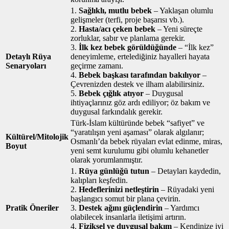
1.
Sağlıklı, mutlu bebek
– Yaklaşan olumlu
gelişmeler (terfi, proje başarısı vb.).
2.
Hasta/acı çeken bebek
– Yeni süreçte
zorluklar, sabır ve planlama gerekir.
3.
İlk kez bebek görüldüğünde
– “İlk kez”
Detaylı Rüya
deneyimleme, ertelediğiniz hayalleri hayata
Senaryoları
geçirme zamanı.
4.
Bebek başkası tarafından bakılıyor
–
Çevrenizden destek ve ilham alabilirsiniz.
5.
Bebek çığlık atıyor
– Duygusal
ihtiyaçlarınız göz ardı ediliyor; öz bakım ve
duygusal farkındalık gerekir.
Türk‑İslam kültüründe bebek “safiyet” ve
“yaratılışın yeni aşaması” olarak algılanır;
Kültürel/Mitolojik
Osmanlı’da bebek rüyaları evlat edinme, miras,
Boyut
yeni semt kurulumu gibi olumlu kehanetler
olarak yorumlanmıştır.
1.
Rüya günlüğü tutun
– Detayları kaydedin,
kalıpları keşfedin.
2.
Hedeflerinizi netleştirin
– Rüyadaki yeni
başlangıcı somut bir plana çevirin.
Pratik Öneriler
3.
Destek ağını güçlendirin
– Yardımcı
olabilecek insanlarla iletişimi artırın.
4.
Fiziksel ve duygusal bakım
– Kendinize iyi