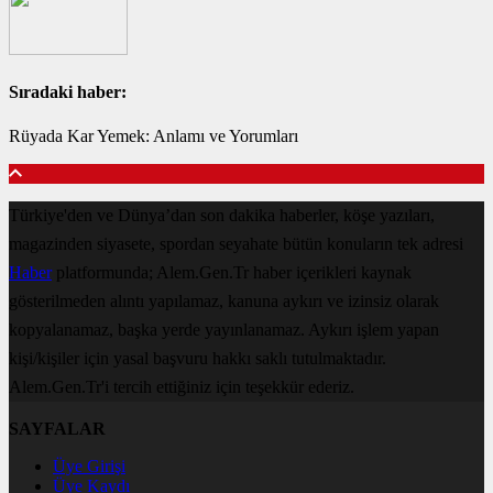
Sıradaki haber:
Rüyada Kar Yemek: Anlamı ve Yorumları
Türkiye'den ve Dünya’dan son dakika haberler, köşe yazıları,
magazinden siyasete, spordan seyahate bütün konuların tek adresi
Haber
platformunda; Alem.Gen.Tr haber içerikleri kaynak
gösterilmeden alıntı yapılamaz, kanuna aykırı ve izinsiz olarak
kopyalanamaz, başka yerde yayınlanamaz. Aykırı işlem yapan
kişi/kişiler için yasal başvuru hakkı saklı tutulmaktadır.
Alem.Gen.Tr'i tercih ettiğiniz için teşekkür ederiz.
SAYFALAR
Üye Girişi
Üye Kaydı