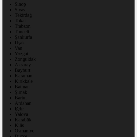
Sinop
Sivas
Tekirdağ
Tokat
Trabzon
Tunceli
Şanlıurfa
Uşak
Van
Yozgat
Zonguldak
Aksaray
Bayburt
Karaman
Kırıkkale
Batman
Şırnak
Bartın
Ardahan
Iğdır
Yalova
Karabük
Kilis
Osmaniye
Düzce