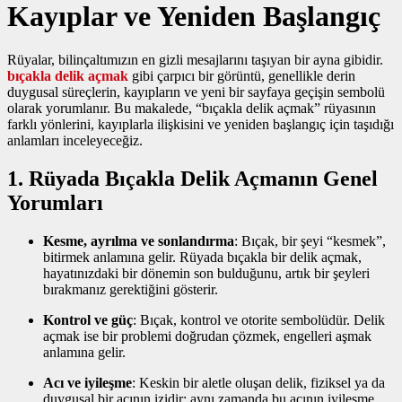
Kayıplar ve Yeniden Başlangıç
Rüyalar, bilinçaltımızın en gizli mesajlarını taşıyan bir ayna gibidir.
bıçakla delik açmak
gibi çarpıcı bir görüntü, genellikle derin
duygusal süreçlerin, kayıpların ve yeni bir sayfaya geçişin sembolü
olarak yorumlanır. Bu makalede, “bıçakla delik açmak” rüyasının
farklı yönlerini, kayıplarla ilişkisini ve yeniden başlangıç için taşıdığı
anlamları inceleyeceğiz.
1. Rüyada Bıçakla Delik Açmanın Genel
Yorumları
Kesme, ayrılma ve sonlandırma
: Bıçak, bir şeyi “kesmek”,
bitirmek anlamına gelir. Rüyada bıçakla bir delik açmak,
hayatınızdaki bir dönemin son bulduğunu, artık bir şeyleri
bırakmanız gerektiğini gösterir.
Kontrol ve güç
: Bıçak, kontrol ve otorite sembolüdür. Delik
açmak ise bir problemi doğrudan çözmek, engelleri aşmak
anlamına gelir.
Acı ve iyileşme
: Keskin bir aletle oluşan delik, fiziksel ya da
duygusal bir acının izidir; aynı zamanda bu acının iyileşme