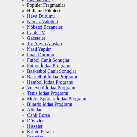
Popüler Fragmanlar
Haftanın Filmleri
Hava Durumu
Namaz Vakitleri
Nöbetçi Eczaneler
Canlı TV
Gazeteler
TV Yayın Akışları
Nasıl Yapılır
Puan Durumu
Futbol Canlı Sonuçlar
Futbol İddaa Programı
Basketbol Canlı Sonuçlar
Basketbol İddaa Programı
Hentbol İddaa Programı
Voleybol İddaa Programı
Tenis İddaa Programı
Motor Sporları İddaa Programı
Bilardo İddaa Programı
Altınlar
Canlı Borsa
Dövizler
Hisseler
Kripto Paralar