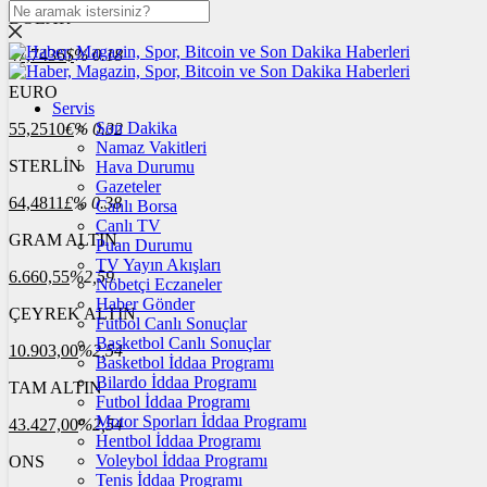
DOLAR
47,7436
$
% 0.18
EURO
Servis
Son Dakika
55,2510
€
% 0.32
Namaz Vakitleri
STERLİN
Hava Durumu
Gazeteler
64,4811
£
% 0.38
Canlı Borsa
Canlı TV
GRAM ALTIN
Puan Durumu
TV Yayın Akışları
6.660,55
%2,59
Nöbetçi Eczaneler
Haber Gönder
ÇEYREK ALTIN
Futbol Canlı Sonuçlar
Basketbol Canlı Sonuçlar
10.903,00
%2,54
Basketbol İddaa Programı
Bilardo İddaa Programı
TAM ALTIN
Futbol İddaa Programı
Motor Sporları İddaa Programı
43.427,00
%2,54
Hentbol İddaa Programı
Voleybol İddaa Programı
ONS
Tenis İddaa Programı