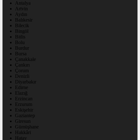
Antalya
Artvin
Aydın
Balıkesir
Bilecik
Bingöl
Bitlis
Bolu
Burdur
Bursa
Çanakkale
Çankırı
Çorum
Denizli
Diyarbakır
Edirne
Elazığ
Erzincan
Erzurum
Eskişehir
Gaziantep
Giresun
Gümüşhane
Hakkâri
Hatay