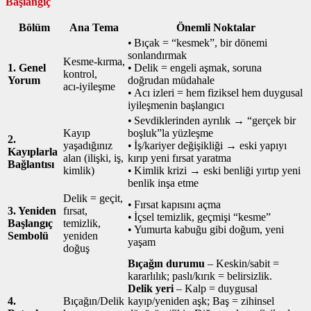
Başlangıç
Bölüm
Ana Tema
Önemli Noktalar
• Bıçak = “kesmek”, bir dönemi
sonlandırmak
Kesme‑kırma,
1. Genel
• Delik = engeli aşmak, soruna
kontrol,
Yorum
doğrudan müdahale
acı‑iyileşme
• Acı izleri = hem fiziksel hem duygusal
iyileşmenin başlangıcı
• Sevdiklerinden ayrılık → “gerçek bir
Kayıp
boşluk”la yüzleşme
2.
yaşadığınız
• İş/kariyer değişikliği → eski yapıyı
Kayıplarla
alan (ilişki, iş,
kırıp yeni fırsat yaratma
Bağlantısı
kimlik)
• Kimlik krizi → eski benliği yırtıp yeni
benlik inşa etme
Delik = geçit,
• Fırsat kapısını açma
3. Yeniden
fırsat,
• İçsel temizlik, geçmişi “kesme”
Başlangıç
temizlik,
• Yumurta kabuğu gibi doğum, yeni
Sembolü
yeniden
yaşam
doğuş
Bıçağın durumu
– Keskin/sabit =
kararlılık; paslı/kırık = belirsizlik.
Delik yeri
– Kalp = duygusal
4.
Bıçağın/Delik
kayıp/yeniden aşk; Baş = zihinsel