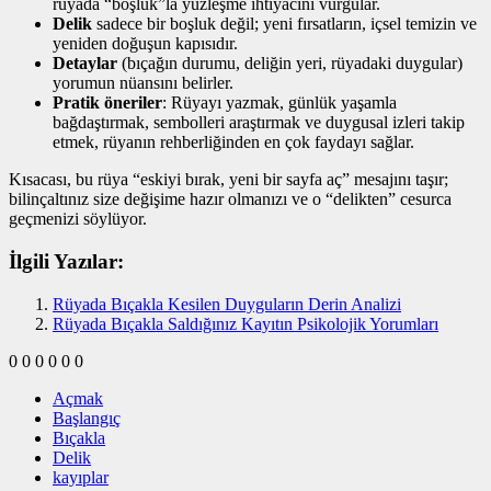
rüyada “boşluk”la yüzleşme ihtiyacını vurgular.
Delik
sadece bir boşluk değil; yeni fırsatların, içsel temizin ve
yeniden doğuşun kapısıdır.
Detaylar
(bıçağın durumu, deliğin yeri, rüyadaki duygular)
yorumun nüansını belirler.
Pratik öneriler
: Rüyayı yazmak, günlük yaşamla
bağdaştırmak, sembolleri araştırmak ve duygusal izleri takip
etmek, rüyanın rehberliğinden en çok faydayı sağlar.
Kısacası, bu rüya “eskiyi bırak, yeni bir sayfa aç” mesajını taşır;
bilinçaltınız size değişime hazır olmanızı ve o “delikten” cesurca
geçmenizi söylüyor.
İlgili Yazılar:
Rüyada Bıçakla Kesilen Duyguların Derin Analizi
Rüyada Bıçakla Saldığınız Kayıtın Psikolojik Yorumları
0
0
0
0
0
0
Açmak
Başlangıç
Bıçakla
Delik
kayıplar