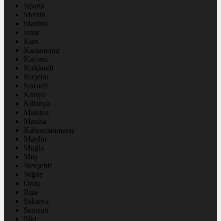
Isparta
Mersin
istanbul
izmir
Kars
Kastamonu
Kayseri
Kırklareli
Kırşehir
Kocaeli
Konya
Kütahya
Malatya
Manisa
Kahramanmaraş
Mardin
Muğla
Muş
Nevşehir
Niğde
Ordu
Rize
Sakarya
Samsun
Siirt