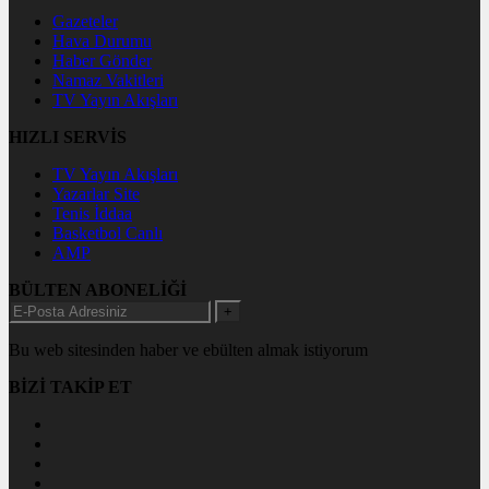
Gazeteler
Hava Durumu
Haber Gönder
Namaz Vakitleri
TV Yayın Akışları
HIZLI SERVİS
TV Yayın Akışları
Yazarlar Site
Tenis İddaa
Basketbol Canlı
AMP
BÜLTEN ABONELİĞİ
+
Bu web sitesinden haber ve ebülten almak istiyorum
BİZİ TAKİP ET