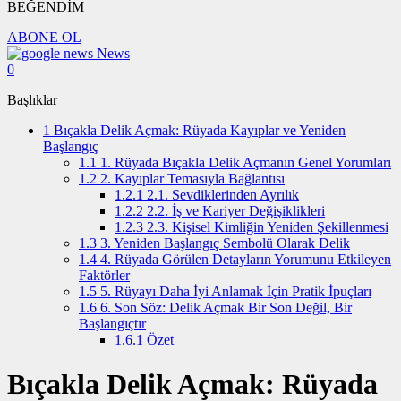
BEĞENDİM
ABONE OL
News
0
Başlıklar
1
Bıçakla Delik Açmak: Rüyada Kayıplar ve Yeniden
Başlangıç
1.1
1. Rüyada Bıçakla Delik Açmanın Genel Yorumları
1.2
2. Kayıplar Temasıyla Bağlantısı
1.2.1
2.1. Sevdiklerinden Ayrılık
1.2.2
2.2. İş ve Kariyer Değişiklikleri
1.2.3
2.3. Kişisel Kimliğin Yeniden Şekillenmesi
1.3
3. Yeniden Başlangıç Sembolü Olarak Delik
1.4
4. Rüyada Görülen Detayların Yorumunu Etkileyen
Faktörler
1.5
5. Rüyayı Daha İyi Anlamak İçin Pratik İpuçları
1.6
6. Son Söz: Delik Açmak Bir Son Değil, Bir
Başlangıçtır
1.6.1
Özet
Bıçakla Delik Açmak: Rüyada