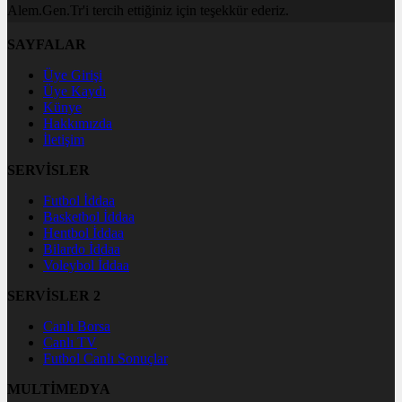
Alem.Gen.Tr'i tercih ettiğiniz için teşekkür ederiz.
SAYFALAR
Üye Girişi
Üye Kaydı
Künye
Hakkımızda
İletişim
SERVİSLER
Futbol İddaa
Basketbol İddaa
Hentbol İddaa
Bilardo İddaa
Voleybol İddaa
SERVİSLER 2
Canlı Borsa
Canlı TV
Futbol Canlı Sonuçlar
MULTİMEDYA