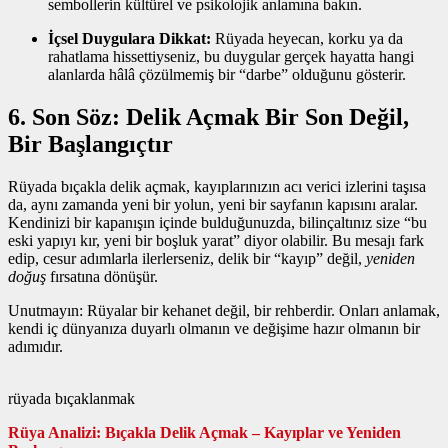
sembollerin kültürel ve psikolojik anlamına bakın.
İçsel Duygulara Dikkat:
Rüyada heyecan, korku ya da
rahatlama hissettiyseniz, bu duygular gerçek hayatta hangi
alanlarda hâlâ çözülmemiş bir “darbe” olduğunu gösterir.
6. Son Söz: Delik Açmak Bir Son Değil,
Bir Başlangıçtır
Rüyada bıçakla delik açmak, kayıplarınızın acı verici izlerini taşısa
da, aynı zamanda yeni bir yolun, yeni bir sayfanın kapısını aralar.
Kendinizi bir kapanışın içinde bulduğunuzda, bilinçaltınız size “bu
eski yapıyı kır, yeni bir boşluk yarat” diyor olabilir. Bu mesajı fark
edip, cesur adımlarla ilerlerseniz, delik bir “kayıp” değil,
yeniden
doğuş
fırsatına dönüşür.
Unutmayın: Rüyalar bir kehanet değil, bir rehberdir. Onları anlamak,
kendi iç dünyanıza duyarlı olmanın ve değişime hazır olmanın bir
adımıdır.
rüyada bıçaklanmak
Rüya Analizi: Bıçakla Delik Açmak – Kayıplar ve Yeniden