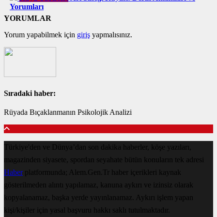
Yorumları
YORUMLAR
Yorum yapabilmek için
giriş
yapmalısınız.
Sıradaki haber:
Rüyada Bıçaklanmanın Psikolojik Analizi
Türkiye'den ve Dünya’dan son dakika haberler, köşe yazıları,
magazinden siyasete, spordan seyahate bütün konuların tek adresi
Haber
platformunda; Alem.Gen.Tr haber içerikleri kaynak
gösterilmeden alıntı yapılamaz, kanuna aykırı ve izinsiz olarak
kopyalanamaz, başka yerde yayınlanamaz. Aykırı işlem yapan
kişi/kişiler için yasal başvuru hakkı saklı tutulmaktadır.