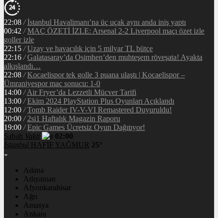
22:08
/
İstanbul Havalimanı’na üç uçak aynı anda iniş yaptı
00:42
/
MAÇ ÖZETİ İZLE: Arsenal 2-2 Liverpool maçı özet izle
goller izle
22:15
/
Uzay ve havacılık için 5 milyar TL bütçe
22:16
/
Galatasaray’da Osimhen’den muhteşem röveşata! Ayakta
alkışlandı…
22:08
/
Kocaelispor tek golle 3 puana ulaştı | Kocaelispor –
Ümraniyespor maç sonucu: 1-0
14:00
/
Air Fryer’da Lezzetli Mücver Tarifi
13:00
/
Ekim 2024 PlayStation Plus Oyunları Açıklandı
12:00
/
Tomb Raider IV-V-VI Remastered Duyuruldu!
20:00
/
2si1 Haftalık Magazin Raporu
19:00
/
Epic Games Ücretsiz Oyun Dağıtıyor!
Sabah
Vakti
02:00
İstanbul
HAFİF YAĞMUR
25°
Adana
Adıyaman
Afyonkarahisar
Ağrı
Amasya
Ankara