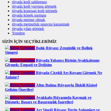
rüyada kedi saldırması
rüyada kedi yavrusu görmek
rüyada konuşan kedi görmek
rüyada köpek ısırması
rüyada memur olmak
rüyada memurluk sınavını kazanmak
rüyada yılan görmek
Yeniden
SİZİN İÇİN SEÇTİKLERİMİZ
Rüya Tabirleri
Balık Rüyası: Zenginlik ve Bolluk
Simgesi
Rüya Tabirleri
Rüyada Yabancı Birinin Ayakkabısını
Giymek: Empati ve Değişim
Rüya Tabirleri
Rüyada Çiçekli Arı Kovanı Görmek Ne
Anlatır?
Rüya Tabirleri
Altın Bulma Rüyasıyla İlişkili Kişisel
Gelişim Önerileri
Rüya Tabirleri
Ayakkabı Rüyasında Kaymak ve
Düşmek: Başarı ve Başarısızlık İşaretleri
Rüya Tabirleri
Arı Sineği Rüyası: Derin Anlamları ve