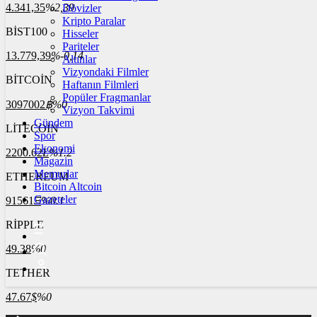
4.341,35
%2,39
Dövizler
Kripto Paralar
BİST100
Hisseler
Pariteler
13.779,39
%-0,14
Altınlar
Vizyondaki Filmler
BİTCOİN
Haftanın Filmleri
Popüler Fragmanlar
3097002
฿
%0
Vizyon Takvimi
Gündem
LİTECOİN
Spor
Ekonomi
2200.62
Ł
%1.2
Magazin
Memurlar
ETHEREUM
Bitcoin Altcoin
Gazeteler
91561
Ξ
%0.1
RİPPLE
49.38
%0
TETHER
47.67
$
%0