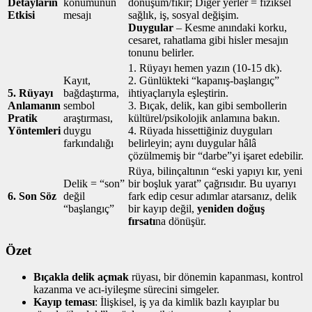
Detayların
konumunun
dönüşüm/fikir; Diğer yerler = fiziksel
Etkisi
mesajı
sağlık, iş, sosyal değişim.
Duygular
– Kesme anındaki korku,
cesaret, rahatlama gibi hisler mesajın
tonunu belirler.
1. Rüyayı hemen yazın (10‑15 dk).
Kayıt,
2. Günlükteki “kapanış‑başlangıç”
5. Rüyayı
bağdaştırma,
ihtiyaçlarıyla eşleştirin.
Anlamanın
sembol
3. Bıçak, delik, kan gibi sembollerin
Pratik
araştırması,
kültürel/psikolojik anlamına bakın.
Yöntemleri
duygu
4. Rüyada hissettiğiniz duyguları
farkındalığı
belirleyin; aynı duygular hâlâ
çözülmemiş bir “darbe”yi işaret edebilir.
Rüya, bilinçaltının “eski yapıyı kır, yeni
Delik = “son”
bir boşluk yarat” çağrısıdır. Bu uyarıyı
6. Son Söz
değil
fark edip cesur adımlar atarsanız, delik
“başlangıç”
bir kayıp değil,
yeniden doğuş
fırsatı
na dönüşür.
Özet
Bıçakla delik açmak
rüyası, bir dönemin kapanması, kontrol
kazanma ve acı‑iyileşme sürecini simgeler.
Kayıp teması
: İlişkisel, iş ya da kimlik bazlı kayıplar bu