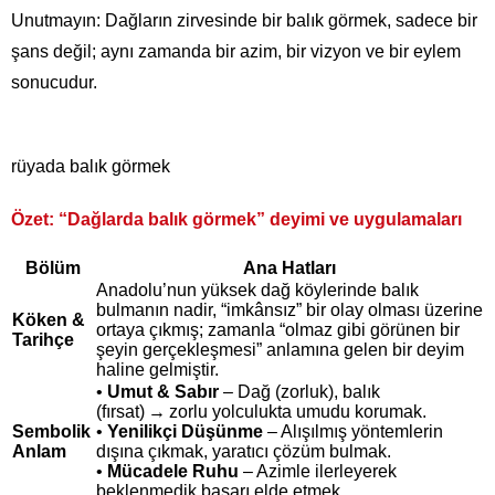
Unutmayın: Dağların zirvesinde bir balık görmek, sadece bir
şans değil; aynı zamanda bir azim, bir vizyon ve bir eylem
sonucudur.
rüyada balık görmek
Özet: “Dağlarda balık görmek” deyimi ve uygulamaları
Bölüm
Ana Hatları
Anadolu’nun yüksek dağ köylerinde balık
bulmanın nadir, “imkânsız” bir olay olması üzerine
Köken &
ortaya çıkmış; zamanla “olmaz gibi görünen bir
Tarihçe
şeyin gerçekleşmesi” anlamına gelen bir deyim
haline gelmiştir.
•
Umut & Sabır
– Dağ (zorluk), balık
(fırsat) → zorlu yolculukta umudu korumak.
Sembolik
•
Yenilikçi Düşünme
– Alışılmış yöntemlerin
Anlam
dışına çıkmak, yaratıcı çözüm bulmak.
•
Mücadele Ruhu
– Azimle ilerleyerek
beklenmedik başarı elde etmek.