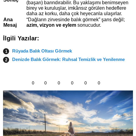
(başarı) barındırabilir. Bu yaklaşımı benimseyen
birey ve kuruluşlar, imkânsız görülen hedeflere
daha az korku, daha çok heyecanla ulaşırlar.
Ana
“Dağların zirvesinde balık görmek” şans değil;
Mesaj
azim, vizyon ve eylem
sonucudur.
İlgili Yazılar:
Rüyada Balık Oltası Görmek
Denizde Balık Görmek: Ruhsal Temizlik ve Yenilenme
0
0
0
0
0
0