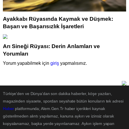
Ayakkabı Rüyasında Kaymak ve Düşmek:
Başarı ve Başarısızlık İşaretleri
Arı Sineği Rüyası: Derin Anlamları ve
Yorumları
Yorum yapabilmek için
giriş
yapmalısınız.
Türkiye'den ve Dünya’dan son dakika haberler, köşe yazıları,
magazinden siyasete, spordan seyahate bütün konuların tek adresi
Haber
platformunda; Alem.Gen.Tr haber içerikleri kaynak
gösterilmeden alıntı yapılamaz, kanuna aykırı ve izinsiz olarak
kopyalanamaz, başka yerde yayınlanamaz. Aykırı işlem yapan