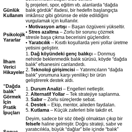
İş projeleri, spor, eğitim vb. alanlarda “dağda
Günlük
balık gördük” ifadesi, bir hedefin başlangıçta
Kullanım
imkânsız gibi görünse de elde edildiğini
vurgulamak için kullanılır.
•
Motivasyon artışı
– Başarı özgüveni yükseltir.
•
Stres azaltma
– Zorlu bir sorunu çözmek
Psikolojik
stresle başa çıkma becerisini güçlendirir.
Yararlar
•
Yaratıcılık
– Kısıtlı koşullarda yeni yollar üretme
yetisini geliştirir.
1.
Dağ köyündeki genç balıkçı
– Donmuş
nehirde beklenmedik balık sürüsü, köyde “dağda
İlham
balık” efsanesini canlandırdı.
Verici
2.
Teknoloji girişimcisi
– Yatırımcıların “dağda
Hikayeler
balık” yorumuna karşı yenilikçi bir ürün
geliştirerek destek aldı.
“Dağda
1.
Durum Analizi
– Engelleri netleştir.
balık”
2.
Alternatif Yollar
– Tek stratejiye saplanma.
Görmek
3.
Sabır
– Zorlu süreçlerde sebat.
İçin
4.
Destek
– Ekip, mentor, aileden faydalan.
Pratik
5.
Kutlama
– Küçük zaferleri bile takdir et.
İpuçları
Deyim, sadece bir söz öbeği olmaktan çıkıp bir
felsefe
haline gelmiştir. Doğru strateji, sabır ve
yaratıcılıkla, büyük “dağlar” bile içinde “balık”
Sonuç