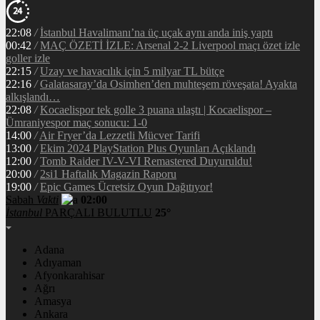
22:08
/
İstanbul Havalimanı’na üç uçak aynı anda iniş yaptı
00:42
/
MAÇ ÖZETİ İZLE: Arsenal 2-2 Liverpool maçı özet izle
goller izle
22:15
/
Uzay ve havacılık için 5 milyar TL bütçe
22:16
/
Galatasaray’da Osimhen’den muhteşem röveşata! Ayakta
alkışlandı…
22:08
/
Kocaelispor tek golle 3 puana ulaştı | Kocaelispor –
Ümraniyespor maç sonucu: 1-0
14:00
/
Air Fryer’da Lezzetli Mücver Tarifi
13:00
/
Ekim 2024 PlayStation Plus Oyunları Açıklandı
12:00
/
Tomb Raider IV-V-VI Remastered Duyuruldu!
20:00
/
2si1 Haftalık Magazin Raporu
19:00
/
Epic Games Ücretsiz Oyun Dağıtıyor!
Sabah
Vakti
02:00
İstanbul
PARÇALI BULUTLU
25°
Adana
Adıyaman
Afyonkarahisar
Ağrı
Amasya
Ankara