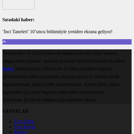
Sıradaki haber:
‘İnci Taneleri’ 10’uncu bölümüyle yeniden ekrana geliyor!
Türkiye'den ve Dünya’dan son dakika haberler, köşe yazıları,
magazinden siyasete, spordan seyahate bütün konuların tek adresi
Haber
platformunda; Alem.Gen.Tr haber içerikleri kaynak
gösterilmeden alıntı yapılamaz, kanuna aykırı ve izinsiz olarak
kopyalanamaz, başka yerde yayınlanamaz. Aykırı işlem yapan
kişi/kişiler için yasal başvuru hakkı saklı tutulmaktadır.
Alem.Gen.Tr'i tercih ettiğiniz için teşekkür ederiz.
SAYFALAR
Üye Girişi
Üye Kaydı
Künye