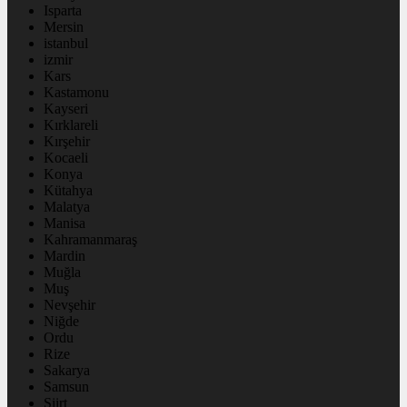
Isparta
Mersin
istanbul
izmir
Kars
Kastamonu
Kayseri
Kırklareli
Kırşehir
Kocaeli
Konya
Kütahya
Malatya
Manisa
Kahramanmaraş
Mardin
Muğla
Muş
Nevşehir
Niğde
Ordu
Rize
Sakarya
Samsun
Siirt