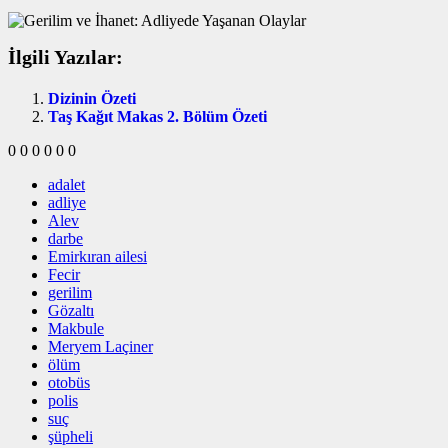
İlgili Yazılar:
Dizinin Özeti
Taş Kağıt Makas 2. Bölüm Özeti
0
0
0
0
0
0
adalet
adliye
Alev
darbe
Emirkıran ailesi
Fecir
gerilim
Gözaltı
Makbule
Meryem Laçiner
ölüm
otobüs
polis
suç
şüpheli