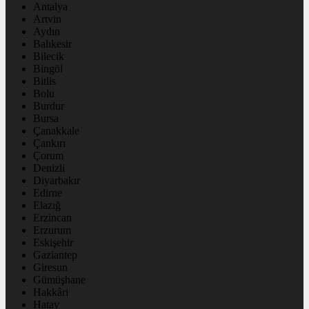
Antalya
Artvin
Aydın
Balıkesir
Bilecik
Bingöl
Bitlis
Bolu
Burdur
Bursa
Çanakkale
Çankırı
Çorum
Denizli
Diyarbakır
Edirne
Elazığ
Erzincan
Erzurum
Eskişehir
Gaziantep
Giresun
Gümüşhane
Hakkâri
Hatay