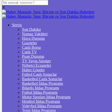
DOLAR
47,7436
$
% 0.18
EURO
Servis
Son Dakika
55,2510
€
% 0.32
Namaz Vakitleri
STERLİN
Hava Durumu
Gazeteler
64,4811
£
% 0.38
Canlı Borsa
Canlı TV
GRAM ALTIN
Puan Durumu
TV Yayın Akışları
6.660,55
%2,59
Nöbetçi Eczaneler
Haber Gönder
ÇEYREK ALTIN
Futbol Canlı Sonuçlar
Basketbol Canlı Sonuçlar
10.903,00
%2,54
Basketbol İddaa Programı
Bilardo İddaa Programı
TAM ALTIN
Futbol İddaa Programı
Motor Sporları İddaa Programı
43.427,00
%2,54
Hentbol İddaa Programı
Voleybol İddaa Programı
ONS
Tenis İddaa Programı