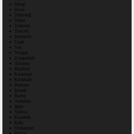
Sinop
Sivas
Tekirdağ
Tokat
Trabzon
Tunceli
Şanlıurfa
Uşak
Van
Yozgat
Zonguldak
Aksaray
Bayburt
Karaman
Kırıkkale
Batman
Şırnak
Bartın
Ardahan
Iğdır
Yalova
Karabük
Kilis
Osmaniye
Düzce