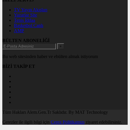
TV Yayın Akışları
Yazarlar Site
Tenis İddaa
Basketbol Canlı
AMP
BÜLTEN ABONELİĞİ
+
Bu web sitesinden haber ve ebülten almak istiyorum
BİZİ TAKİP ET
Tüm Hakları Alem.Gen.Tr Saklıdır. By MAT Technology
Çerezler ile ilgili bilgi için
Çerez Politikamızı
ziyaret edebilirsiniz.