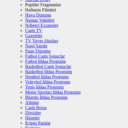
Popüler Fragmanlar
Haftanın Filmleri
Hava Durumu
Namaz Vakitleri
Nöbetçi Eczaneler
Canlı TV
Gazeteler
TV Yayın Akışları
Nasıl Yapılır
Puan Durumu
Futbol Canlı Sonuçlar
Futbol İddaa Programı
Basketbol Canlı Sonuçlar
Basketbol İddaa Programı
Hentbol İddaa Programı
Voleybol İddaa Programı
Tenis İddaa Programı
Motor Sporları İddaa Programı
Bilardo İddaa Programı
Altınlar
Canlı Borsa
Dövizler
Hisseler
Kripto Paralar