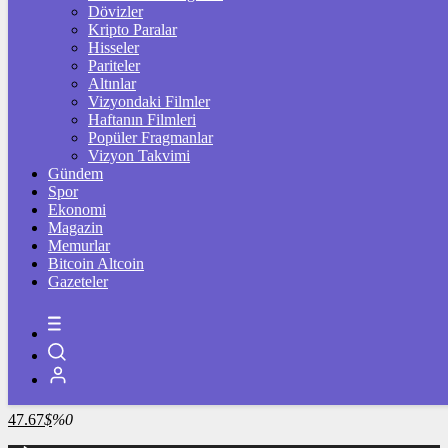
4.341,35
%2,39
Dövizler
Kripto Paralar
BİST100
Hisseler
Pariteler
13.779,39
%-0,14
Altınlar
Vizyondaki Filmler
BİTCOİN
Haftanın Filmleri
Popüler Fragmanlar
3091036
฿
%-0.2
Vizyon Takvimi
Gündem
LİTECOİN
Spor
Ekonomi
2195.86
Ł
%1.2
Magazin
Memurlar
ETHEREUM
Bitcoin Altcoin
Gazeteler
91450
Ξ
%0
RİPPLE
49.63
%0.7
TETHER
47.67
$
%0