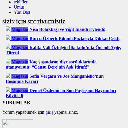
teklifler
Umut
Yurt Dışı
SİZİN İÇİN SEÇTİKLERİMİZ
Magazin
Nisa Bölükbaşı ve Yiğit İnandı Evlendi!
Magazin
Burcu Özberk Bikinili Pozlarıyla Dikkat Çekti
Magazin
Kahta Vali Özbilgin İlkokulu’nda Önemli Açılış
Töreni
Magazin
Kaç yaşındasın diye sorduklarında
utanıyorsun: “Cansu Dere’nin Aşk İtirafı!”
Magazin
Sofia Vergara ve Joe Manganiello’nun
Boşanma Kararı
Magazin
Demet Özdemir’ın Son Paylaşımı Hayranları
Büyüledi
YORUMLAR
Yorum yapabilmek için
giriş
yapmalısınız.