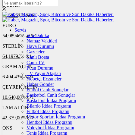
DOLAR
47,6025
$
% 0.06
EURO
Servis
Son Dakika
54,9894
€
% -0.08
Namaz Vakitleri
STERLİN
Hava Durumu
Gazeteler
64,1979
£
% 0.1
Canlı Borsa
Canlı TV
GRAM ALTIN
Puan Durumu
TV Yayın Akışları
6.494,43
%-0,03
Nöbetçi Eczaneler
Haber Gönder
ÇEYREK ALTIN
Futbol Canlı Sonuçlar
Basketbol Canlı Sonuçlar
10.640,00
%0,71
Basketbol İddaa Programı
Bilardo İddaa Programı
TAM ALTIN
Futbol İddaa Programı
Motor Sporları İddaa Programı
42.379,00
%0,72
Hentbol İddaa Programı
Voleybol İddaa Programı
ONS
Tenis İddaa Programı