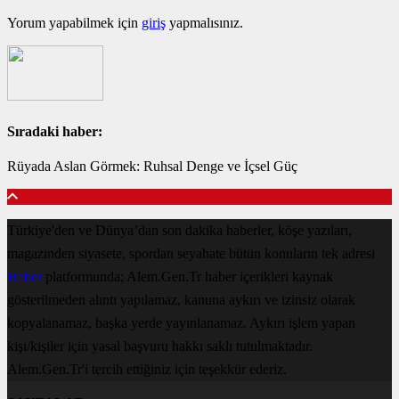
Yorum yapabilmek için
giriş
yapmalısınız.
Sıradaki haber:
Rüyada Aslan Görmek: Ruhsal Denge ve İçsel Güç
Türkiye'den ve Dünya’dan son dakika haberler, köşe yazıları,
magazinden siyasete, spordan seyahate bütün konuların tek adresi
Haber
platformunda; Alem.Gen.Tr haber içerikleri kaynak
gösterilmeden alıntı yapılamaz, kanuna aykırı ve izinsiz olarak
kopyalanamaz, başka yerde yayınlanamaz. Aykırı işlem yapan
kişi/kişiler için yasal başvuru hakkı saklı tutulmaktadır.
Alem.Gen.Tr'i tercih ettiğiniz için teşekkür ederiz.