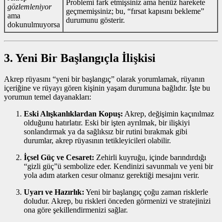
Problemi fark etmişsiniz ama henüz harekete
gözlemleniyor
geçmemişsiniz; bu, “fırsat kapısını bekleme”
ama
durumunu gösterir.
dokunulmuyorsa
3. Yeni Bir Başlangıçla İlişkisi
Akrep rüyasını “yeni bir başlangıç” olarak yorumlamak, rüyanın
içeriğine ve rüyayı gören kişinin yaşam durumuna bağlıdır. İşte bu
yorumun temel dayanakları:
Eski Alışkanlıklardan Kopuş:
Akrep, değişimin kaçınılmaz
olduğunu hatırlatır. Eski bir işten ayrılmak, bir ilişkiyi
sonlandırmak ya da sağlıksız bir rutini bırakmak gibi
durumlar, akrep rüyasının tetikleyicileri olabilir.
İçsel Güç ve Cesaret:
Zehirli kuyruğu, içinde barındırdığı
“gizli güç”ü sembolize eder. Kendinizi savunmalı ve yeni bir
yola adım atarken cesur olmanız gerektiği mesajını verir.
Uyarı ve Hazırlık:
Yeni bir başlangıç çoğu zaman risklerle
doludur. Akrep, bu riskleri önceden görmenizi ve stratejinizi
ona göre şekillendirmenizi sağlar.