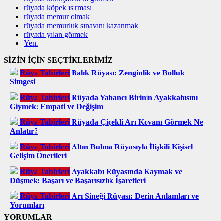
rüyada köpek ısırması
rüyada memur olmak
rüyada memurluk sınavını kazanmak
rüyada yılan görmek
Yeni
SİZİN İÇİN SEÇTİKLERİMİZ
Rüya Tabirleri
Balık Rüyası: Zenginlik ve Bolluk
Simgesi
Rüya Tabirleri
Rüyada Yabancı Birinin Ayakkabısını
Giymek: Empati ve Değişim
Rüya Tabirleri
Rüyada Çiçekli Arı Kovanı Görmek Ne
Anlatır?
Rüya Tabirleri
Altın Bulma Rüyasıyla İlişkili Kişisel
Gelişim Önerileri
Rüya Tabirleri
Ayakkabı Rüyasında Kaymak ve
Düşmek: Başarı ve Başarısızlık İşaretleri
Rüya Tabirleri
Arı Sineği Rüyası: Derin Anlamları ve
Yorumları
YORUMLAR