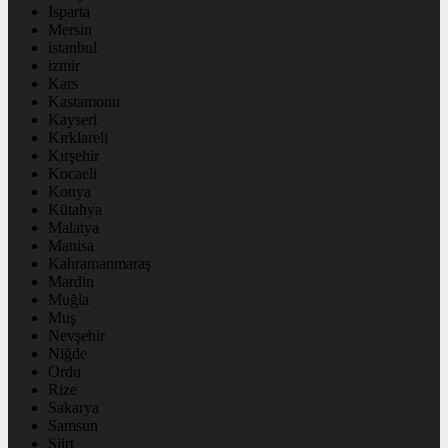
Isparta
Mersin
istanbul
izmir
Kars
Kastamonu
Kayseri
Kırklareli
Kırşehir
Kocaeli
Konya
Kütahya
Malatya
Manisa
Kahramanmaraş
Mardin
Muğla
Muş
Nevşehir
Niğde
Ordu
Rize
Sakarya
Samsun
Siirt