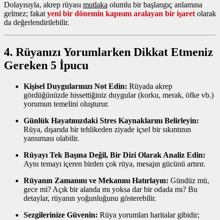
Dolayısıyla, akrep rüyası
mutlaka
olumlu bir başlangıç anlamına
gelmez; fakat
yeni bir dönemin kapısını aralayan bir işaret
olarak
da değerlendirilebilir.
4. Rüyanızı Yorumlarken Dikkat Etmeniz
Gereken 5 İpucu
Kişisel Duygularınızı Not Edin:
Rüyada akrep
gördüğünüzde hissettiğiniz duygular (korku, merak, öfke vb.)
yorumun temelini oluşturur.
Günlük Hayatınızdaki Stres Kaynaklarını Belirleyin:
Rüya, dışarıda bir tehlikeden ziyade içsel bir sıkıntının
yansıması olabilir.
Rüyayı Tek Başına Değil, Bir Dizi Olarak Analiz Edin:
Aynı temayı içeren birden çok rüya, mesajın gücünü artırır.
Rüyanın Zamanını ve Mekanını Hatırlayın:
Gündüz mü,
gece mi? Açık bir alanda mı yoksa dar bir odada mı? Bu
detaylar, rüyanın yoğunluğunu gösterebilir.
Sezgilerinize Güvenin:
Rüya yorumları haritalar gibidir;