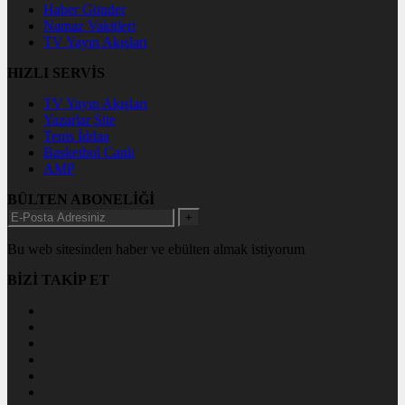
Haber Gönder
Namaz Vakitleri
TV Yayın Akışları
HIZLI SERVİS
TV Yayın Akışları
Yazarlar Site
Tenis İddaa
Basketbol Canlı
AMP
BÜLTEN ABONELİĞİ
+
Bu web sitesinden haber ve ebülten almak istiyorum
BİZİ TAKİP ET