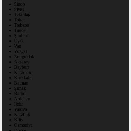
Sinop
Sivas
Tekirdağ
Tokat
Trabzon
Tunceli
Şanlıurfa
Uşak
Van
Yozgat
Zonguldak
Aksaray
Bayburt
Karaman
Kırıkkale
Batman
Şırnak
Bartın
Ardahan
Iğdır
Yalova
Karabük
Kilis
Osmaniye
Düzce