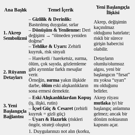
Yeni Başlangıçla
Ana Başlık
Temel İçerik
İlişkisi
–
Gizlilik & Derinlik:
Akrep, değişimin
Bastırılmış duygular, sırlar
kaçınılmaz
–
Dönüşüm & Yenilenme:
Deri
1. Akrep
olduğunu hatırlatır;
değişimi → “ölmeden yeniden
Sembolizmi
riskli bir sürece
doğma”
girişin habercisi
–
Tehlike & Uyarı:
Zehirli
olabilir.
kuyruk, risk sinyali
– Hareketli / hareketsiz, ısırma,
Detayların
ölüm, çok sayıda, gözlemleme
olumlu/olumsuz
gibi ayrıntılar farklı mesajlar
algısı, yeni bir
2. Rüyanın
verir.
başlangıcın “fırsat”
Detayları
Örneğin,
ısırma
yakın ilişkide
mı yoksa “uyarı”
darbe,
ölüm
eski alışkanlıkların
mı olduğunu
sona ermesi demektir.
belirler.
–
Eski Alışkanlıklardan Kopuş
Akrep rüyası
(iş, ilişki, rutin)
mutlaka
iyi bir
3. Yeni
–
İçsel Güç & Cesaret
(zehirli
başlangıç anlamına
Başlangıçla
kuyruk = gizli güç)
gelmez; ancak bir
Bağlantısı
–
Uyarı & Hazırlık
(riskleri
dönüm noktasının
öngör, strateji oluştur)
kapısını açar.
1. Duygularınızı not alın (korku,