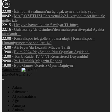
22:08
/
İstanbul Havalimanı’na üç uçak aynı anda iniş yaptı
00:42
/
MAÇ ÖZETİ İZLE: Arsenal 2-2 Liverpool maçı özet izle
goller izle
22:15
/
Uzay ve havacılık için 5 milyar TL bütçe
22:16
/
Galatasaray’da Osimhen’den muhteşem röveşata! Ayakta
alkışlandı…
22:08
/
Kocaelispor tek golle 3 puana ulaştı | Kocaelispor –
Ümraniyespor maç sonucu: 1-0
14:00
/
Air Fryer’da Lezzetli Mücver Tarifi
13:00
/
Ekim 2024 PlayStation Plus Oyunları Açıklandı
12:00
/
Tomb Raider IV-V-VI Remastered Duyuruldu!
20:00
/
2si1 Haftalık Magazin Raporu
19:00
/
Epic Games Ücretsiz Oyun Dağıtıyor!
Sabah
Vakti
02:00
İstanbul
AÇIK
30°
Adana
Adıyaman
Afyonkarahisar
Ağrı
Amasya
Ankara