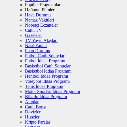
Popüler Fragmanlar
Haftanın Filmleri
Hava Durumu
Namaz Vakitleri
Nöbetçi Eczaneler
Canlı TV
Gazeteler
TV Yayın Akışları
Nasıl Yapılır
Puan Durumu
Futbol Canlı Sonuçlar
Futbol İddaa Programı
Basketbol Canlı Sonuçlar
Basketbol İddaa Programı
Hentbol İddaa Programı
Voleybol İddaa Programı
Tenis İddaa Programı
Motor Sporları İddaa Programı
Bilardo İddaa Programı
Altınlar
Canlı Borsa
Dövizler
Hisseler
Kripto Paralar