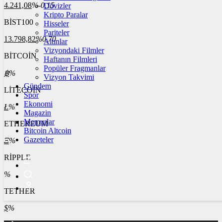
4.241,08
%-0,15
Dövizler
Kripto Paralar
BİST100
Hisseler
Pariteler
13.798,82
%0,70
Altınlar
Vizyondaki Filmler
BİTCOİN
Haftanın Filmleri
Popüler Fragmanlar
฿
%
Vizyon Takvimi
Gündem
LİTECOİN
Spor
Ekonomi
Ł
%
Magazin
Memurlar
ETHEREUM
Bitcoin Altcoin
Gazeteler
Ξ
%
RİPPLE
%
TETHER
$
%