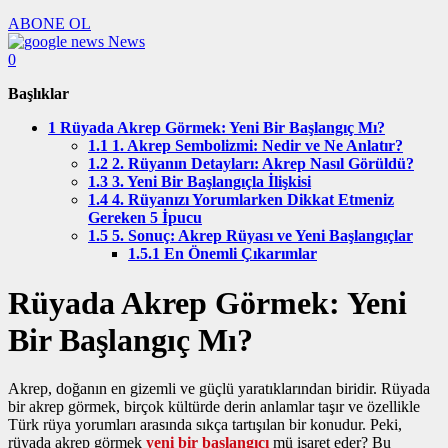
ABONE OL
News
0
Başlıklar
1
Rüyada Akrep Görmek: Yeni Bir Başlangıç Mı?
1.1
1. Akrep Sembolizmi: Nedir ve Ne Anlatır?
1.2
2. Rüyanın Detayları: Akrep Nasıl Görüldü?
1.3
3. Yeni Bir Başlangıçla İlişkisi
1.4
4. Rüyanızı Yorumlarken Dikkat Etmeniz
Gereken 5 İpucu
1.5
5. Sonuç: Akrep Rüyası ve Yeni Başlangıçlar
1.5.1
En Önemli Çıkarımlar
Rüyada Akrep Görmek: Yeni
Bir Başlangıç Mı?
Akrep, doğanın en gizemli ve güçlü yaratıklarından biridir. Rüyada
bir akrep görmek, birçok kültürde derin anlamlar taşır ve özellikle
Türk rüya yorumları arasında sıkça tartışılan bir konudur. Peki,
rüyada akrep görmek
yeni bir başlangıcı
mü işaret eder? Bu