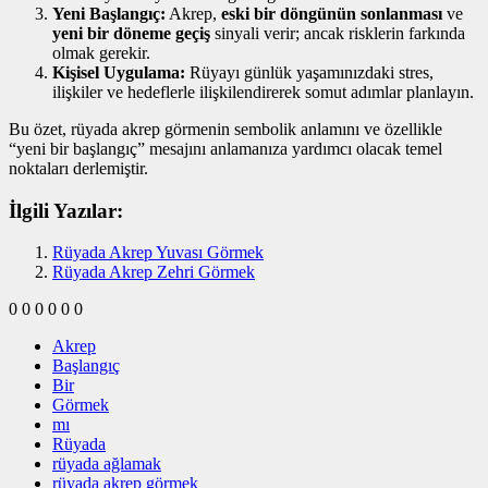
Yeni Başlangıç:
Akrep,
eski bir döngünün sonlanması
ve
yeni bir döneme geçiş
sinyali verir; ancak risklerin farkında
olmak gerekir.
Kişisel Uygulama:
Rüyayı günlük yaşamınızdaki stres,
ilişkiler ve hedeflerle ilişkilendirerek somut adımlar planlayın.
Bu özet, rüyada akrep görmenin sembolik anlamını ve özellikle
“yeni bir başlangıç” mesajını anlamanıza yardımcı olacak temel
noktaları derlemiştir.
İlgili Yazılar:
Rüyada Akrep Yuvası Görmek
Rüyada Akrep Zehri Görmek
0
0
0
0
0
0
Akrep
Başlangıç
Bir
Görmek
mı
Rüyada
rüyada ağlamak
rüyada akrep görmek