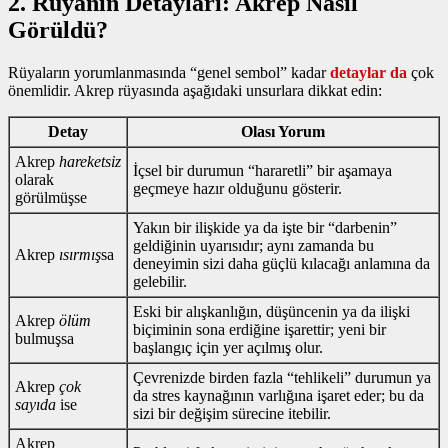
2. Rüyanın Detayları: Akrep Nasıl
Görüldü?
Rüyaların yorumlanmasında “genel sembol” kadar
detaylar da
çok
önemlidir. Akrep rüyasında aşağıdaki unsurlara dikkat edin:
Detay
Olası Yorum
Akrep
hareketsiz
İçsel bir durumun “hararetli” bir aşamaya
olarak
geçmeye hazır olduğunu gösterir.
görülmüşse
Yakın bir ilişkide ya da işte bir “darbenin”
geldiğinin uyarısıdır; aynı zamanda bu
Akrep
ısırmış
sa
deneyimin sizi daha güçlü kılacağı anlamına da
gelebilir.
Eski bir alışkanlığın, düşüncenin ya da ilişki
Akrep
ölüm
biçiminin sona erdiğine işarettir; yeni bir
bulmuşsa
başlangıç için yer açılmış olur.
Çevrenizde birden fazla “tehlikeli” durumun ya
Akrep
çok
da stres kaynağının varlığına işaret eder; bu da
sayıda
ise
sizi bir değişim sürecine itebilir.
Akrep