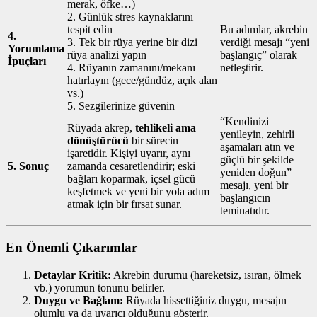
merak, öfke…)
2. Günlük stres kaynaklarını
tespit edin
Bu adımlar, akrebin
4.
3. Tek bir rüya yerine bir dizi
verdiği mesajı “yeni
Yorumlama
rüya analizi yapın
başlangıç” olarak
İpuçları
4. Rüyanın zamanını/mekanı
netleştirir.
hatırlayın (gece/gündüz, açık alan
vs.)
5. Sezgilerinize güvenin
“Kendinizi
Rüyada akrep,
tehlikeli ama
yenileyin, zehirli
dönüştürücü
bir sürecin
aşamaları atın ve
işaretidir. Kişiyi uyarır, aynı
güçlü bir şekilde
5. Sonuç
zamanda cesaretlendirir; eski
yeniden doğun”
bağları koparmak, içsel gücü
mesajı, yeni bir
keşfetmek ve yeni bir yola adım
başlangıcın
atmak için bir fırsat sunar.
teminatıdır.
En Önemli Çıkarımlar
Detaylar Kritik:
Akrebin durumu (hareketsiz, ısıran, ölmek
vb.) yorumun tonunu belirler.
Duygu ve Bağlam:
Rüyada hissettiğiniz duygu, mesajın
olumlu ya da uyarıcı olduğunu gösterir.