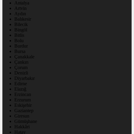
Antalya
Artvin
Aydın
Balıkesir
Bilecik
Bingöl
Bitlis
Bolu
Burdur
Bursa
Çanakkale
Çankırı
Çorum
Denizli
Diyarbakır
Edirne
Elazığ
Erzincan
Erzurum
Eskişehir
Gaziantep
Giresun
Gümüşhane
Hakkâri
Hatay