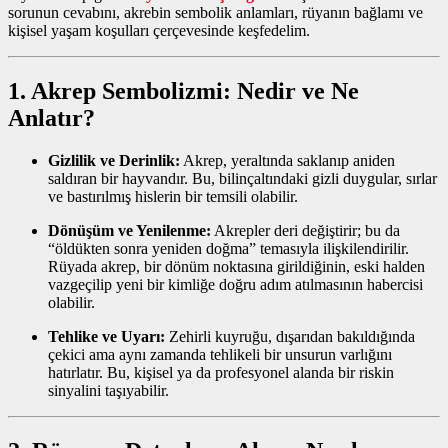
sorunun cevabını, akrebin sembolik anlamları, rüyanın bağlamı ve
kişisel yaşam koşulları çerçevesinde keşfedelim.
1. Akrep Sembolizmi: Nedir ve Ne
Anlatır?
Gizlilik ve Derinlik:
Akrep, yeraltında saklanıp aniden
saldıran bir hayvandır. Bu, bilinçaltındaki gizli duygular, sırlar
ve bastırılmış hislerin bir temsili olabilir.
Dönüşüm ve Yenilenme:
Akrepler deri değiştirir; bu da
“öldükten sonra yeniden doğma” temasıyla ilişkilendirilir.
Rüyada akrep, bir dönüm noktasına girildiğinin, eski halden
vazgeçilip yeni bir kimliğe doğru adım atılmasının habercisi
olabilir.
Tehlike ve Uyarı:
Zehirli kuyruğu, dışarıdan bakıldığında
çekici ama aynı zamanda tehlikeli bir unsurun varlığını
hatırlatır. Bu, kişisel ya da profesyonel alanda bir riskin
sinyalini taşıyabilir.