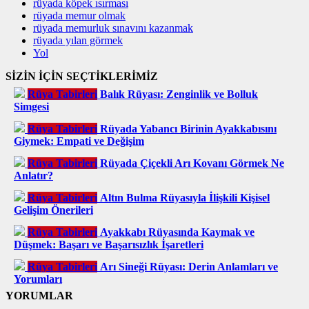
rüyada köpek ısırması
rüyada memur olmak
rüyada memurluk sınavını kazanmak
rüyada yılan görmek
Yol
SİZİN İÇİN SEÇTİKLERİMİZ
Rüya Tabirleri
Balık Rüyası: Zenginlik ve Bolluk
Simgesi
Rüya Tabirleri
Rüyada Yabancı Birinin Ayakkabısını
Giymek: Empati ve Değişim
Rüya Tabirleri
Rüyada Çiçekli Arı Kovanı Görmek Ne
Anlatır?
Rüya Tabirleri
Altın Bulma Rüyasıyla İlişkili Kişisel
Gelişim Önerileri
Rüya Tabirleri
Ayakkabı Rüyasında Kaymak ve
Düşmek: Başarı ve Başarısızlık İşaretleri
Rüya Tabirleri
Arı Sineği Rüyası: Derin Anlamları ve
Yorumları
YORUMLAR