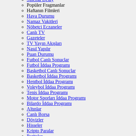
Popüler Fragmanlar
Haftanın Filmleri
Hava Durumu
Namaz Vakitleri
Nöbetçi Eczaneler
Canlı TV
Gazeteler
TV Yayın Akışları
Nasıl Yapılır
Puan Durumu
Futbol Canlı Sonuçlar
Futbol İddaa Programı
Basketbol Canlı Sonuçlar
Basketbol İddaa Programı
Hentbol İddaa Programı
Voleybol İddaa Programı
Tenis İddaa Programı
Motor Sporları İddaa Programı
Bilardo İddaa Programı
Altınlar
Canlı Borsa
Dövizler
Hisseler
Kripto Paralar