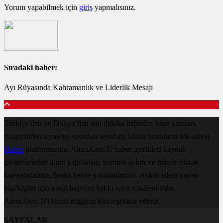
Yorum yapabilmek için
giriş
yapmalısınız.
Sıradaki haber:
Ayı Rüyasında Kahramanlık ve Liderlik Mesajı
Türkiye'den ve Dünya’dan son dakika haberler, köşe yazıları,
magazinden siyasete, spordan seyahate bütün konuların tek adresi
Haber
platformunda; Alem.Gen.Tr haber içerikleri kaynak
gösterilmeden alıntı yapılamaz, kanuna aykırı ve izinsiz olarak
kopyalanamaz, başka yerde yayınlanamaz. Aykırı işlem yapan
kişi/kişiler için yasal başvuru hakkı saklı tutulmaktadır.
Alem.Gen.Tr'i tercih ettiğiniz için teşekkür ederiz.
SAYFALAR