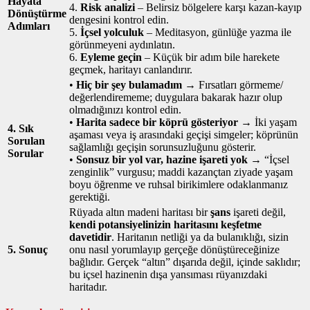
Hayata
4.
Risk analizi
– Belirsiz bölgelere karşı kazan‑kayıp
Dönüştürme
dengesini kontrol edin.
Adımları
5.
İçsel yolculuk
– Meditasyon, günlüğe yazma ile
görünmeyeni aydınlatın.
6.
Eyleme geçin
– Küçük bir adım bile harekete
geçmek, haritayı canlandırır.
•
Hiç bir şey bulamadım
→ Fırsatları görmeme/
değerlendirememe; duygulara bakarak hazır olup
olmadığınızı kontrol edin.
•
Harita sadece bir köprü gösteriyor
→ İki yaşam
4. Sık
aşaması veya iş arasındaki geçişi simgeler; köprünün
Sorulan
sağlamlığı geçişin sorunsuzluğunu gösterir.
Sorular
•
Sonsuz bir yol var, hazine işareti yok
→ “İçsel
zenginlik” vurgusu; maddi kazançtan ziyade yaşam
boyu öğrenme ve ruhsal birikimlere odaklanmanız
gerektiği.
Rüyada altın madeni haritası bir
şans
işareti değil,
kendi potansiyelinizin haritasını keşfetme
davetidir
. Haritanın netliği ya da bulanıklığı, sizin
5. Sonuç
onu nasıl yorumlayıp gerçeğe dönüştüreceğinize
bağlıdır. Gerçek “altın” dışarıda değil, içinde saklıdır;
bu içsel hazinenin dışa yansıması rüyanızdaki
haritadır.