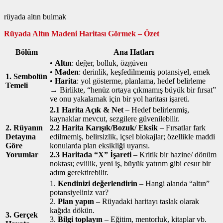
rüyada altın bulmak
Rüyada Altın Madeni Haritası Görmek – Özet
Bölüm
Ana Hatları
•
Altın
: değer, bolluk, özgüven
•
Maden
: derinlik, keşfedilmemiş potansiyel, emek
1. Sembolün
•
Harita
: yol gösterme, planlama, hedef belirleme
Temeli
→ Birlikte, “henüz ortaya çıkmamış büyük bir fırsat”
ve onu yakalamak için bir yol haritası işareti.
2.1 Harita Açık & Net
– Hedef belirlenmiş,
kaynaklar mevcut, sezgilere güvenilebilir.
2. Rüyanın
2.2 Harita Karışık/Bozuk/ Eksik
– Fırsatlar fark
Detayına
edilmemiş, belirsizlik, içsel blokajlar; özellikle maddi
Göre
konularda plan eksikliği uyarısı.
Yorumlar
2.3 Haritada “X” İşareti
– Kritik bir hazine/ dönüm
noktası; evlilik, yeni iş, büyük yatırım gibi cesur bir
adım gerektirebilir.
1.
Kendinizi değerlendirin
– Hangi alanda “altın”
potansiyeliniz var?
2.
Plan yapın
– Rüyadaki haritayı taslak olarak
kağıda dökün.
3. Gerçek
3.
Bilgi toplayın
– Eğitim, mentorluk, kitaplar vb.