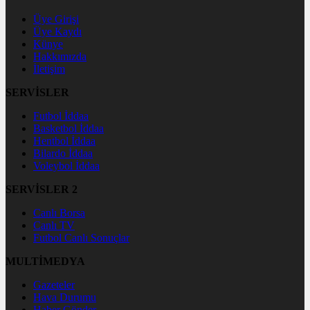
Üye Girişi
Üye Kaydı
Künye
Hakkımızda
İletişim
SERVİSLER
Futbol İddaa
Basketbol İddaa
Hentbol İddaa
Bilardo İddaa
Voleybol İddaa
SERVİSLER 2
Canlı Borsa
Canlı TV
Futbol Canlı Sonuçlar
MULTİMEDYA
Gazeteler
Hava Durumu
Haber Gönder