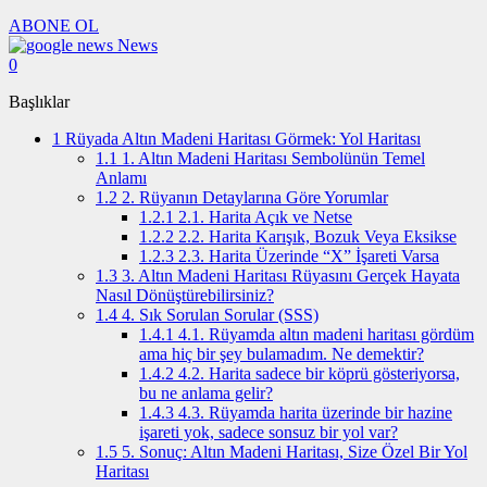
ABONE OL
News
0
Başlıklar
1
Rüyada Altın Madeni Haritası Görmek: Yol Haritası
1.1
1. Altın Madeni Haritası Sembolünün Temel
Anlamı
1.2
2. Rüyanın Detaylarına Göre Yorumlar
1.2.1
2.1. Harita Açık ve Netse
1.2.2
2.2. Harita Karışık, Bozuk Veya Eksikse
1.2.3
2.3. Harita Üzerinde “X” İşareti Varsa
1.3
3. Altın Madeni Haritası Rüyasını Gerçek Hayata
Nasıl Dönüştürebilirsiniz?
1.4
4. Sık Sorulan Sorular (SSS)
1.4.1
4.1. Rüyamda altın madeni haritası gördüm
ama hiç bir şey bulamadım. Ne demektir?
1.4.2
4.2. Harita sadece bir köprü gösteriyorsa,
bu ne anlama gelir?
1.4.3
4.3. Rüyamda harita üzerinde bir hazine
işareti yok, sadece sonsuz bir yol var?
1.5
5. Sonuç: Altın Madeni Haritası, Size Özel Bir Yol
Haritası