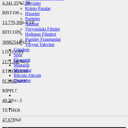
4.341,35
%2,39
Dövizler
Kripto Paralar
BİST100
Hisseler
Pariteler
13.779,39
%-0,14
Altınlar
Vizyondaki Filmler
BİTCOİN
Haftanın Filmleri
Popüler Fragmanlar
3098254
฿
%1.1
Vizyon Takvimi
Gündem
LİTECOİN
Spor
Ekonomi
2171.34
Ł
%0.2
Magazin
Memurlar
ETHEREUM
Bitcoin Altcoin
Gazeteler
91336
Ξ
%0.9
RİPPLE
49.29
%1.5
TETHER
47.67
$
%0