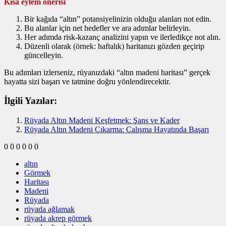
Kısa eylem önerisi
Bir kağıda “altın” potansiyelinizin olduğu alanları not edin.
Bu alanlar için net hedefler ve ara adımlar belirleyin.
Her adımda risk‑kazanç analizini yapın ve ilerledikçe not alın.
Düzenli olarak (örnek: haftalık) haritanızı gözden geçirip
güncelleyin.
Bu adımları izlerseniz, rüyanızdaki “altın madeni haritası” gerçek
hayatta sizi başarı ve tatmine doğru yönlendirecektir.
İlgili Yazılar:
Rüyada Altın Madeni Keşfetmek: Şans ve Kader
Rüyada Altın Madeni Çıkarma: Çalışma Hayatında Başarı
0
0
0
0
0
0
altın
Görmek
Haritası
Madeni
Rüyada
rüyada ağlamak
rüyada akrep görmek