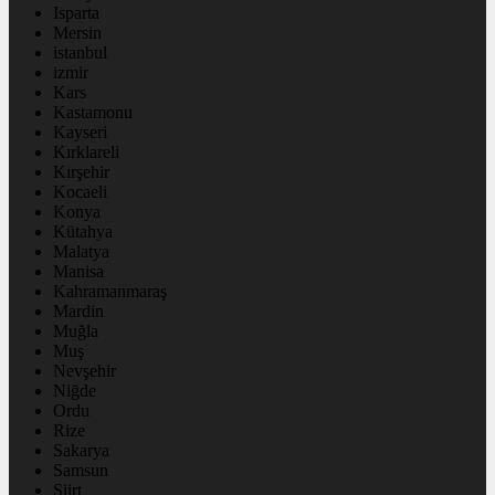
Isparta
Mersin
istanbul
izmir
Kars
Kastamonu
Kayseri
Kırklareli
Kırşehir
Kocaeli
Konya
Kütahya
Malatya
Manisa
Kahramanmaraş
Mardin
Muğla
Muş
Nevşehir
Niğde
Ordu
Rize
Sakarya
Samsun
Siirt