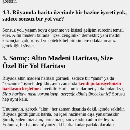
gösterir.
4.3. Rüyamda harita üzerinde bir hazine işareti yok,
sadece sonsuz bir yol var?
Sonsuz yol, yaşam boyu öğrenme ve kişisel gelişim sürecini temsil
eder. Altın madeni burada “içsel zenginlik” demektir; yani maddi
kazançtan çok, ruhsal ve entelektüel birikimlere odaklanmanız
gerektiğini söyler.
5. Sonuç: Altın Madeni Haritası, Size
Özel Bir Yol Haritası
Rüyada altın madeni haritası görmek, sadece bir “şans” ya da
“kazanma” işareti değildir; aynı zamanda
kendi potansiyelinizin
haritasını keşfetme
davetidir. Harita ne kadar net ya da bulanıksa,
Siz o haritayı nasıl yorumlayıp, gerçeğe dönüştüreceksiniz?
Sorusu
hep aynı kalır.
Unutmayın, gerçek “altın” her zaman dışarıda değil, içinde saklıdır.
Rüyada gördüğünüz harita, bu içsel hazinenin dışa yansımasıdır.
Şimdi, kaleminizi alın, haritanızı çizin ve adım adım ilerleyin.
Yolunuz, bir bakıma rüyanızdaki harita kadar parlak olacaktır.