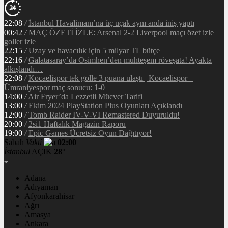
22:08
/
İstanbul Havalimanı’na üç uçak aynı anda iniş yaptı
00:42
/
MAÇ ÖZETİ İZLE: Arsenal 2-2 Liverpool maçı özet izle
goller izle
22:15
/
Uzay ve havacılık için 5 milyar TL bütçe
22:16
/
Galatasaray’da Osimhen’den muhteşem röveşata! Ayakta
alkışlandı…
22:08
/
Kocaelispor tek golle 3 puana ulaştı | Kocaelispor –
Ümraniyespor maç sonucu: 1-0
14:00
/
Air Fryer’da Lezzetli Mücver Tarifi
13:00
/
Ekim 2024 PlayStation Plus Oyunları Açıklandı
12:00
/
Tomb Raider IV-V-VI Remastered Duyuruldu!
20:00
/
2si1 Haftalık Magazin Raporu
19:00
/
Epic Games Ücretsiz Oyun Dağıtıyor!
Sabah
Vakti
02:00
İstanbul
AÇIK
28°
Adana
Adıyaman
Afyonkarahisar
Ağrı
Amasya
Ankara