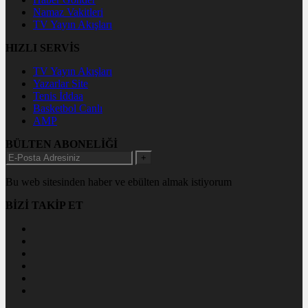
Namaz Vakitleri
TV Yayın Akışları
HIZLI SERVİS
TV Yayın Akışları
Yazarlar Site
Tenis İddaa
Basketbol Canlı
AMP
BÜLTEN ABONELİĞİ
+
Bu web sitesinden haber ve ebülten almak istiyorum
BİZİ TAKİP ET