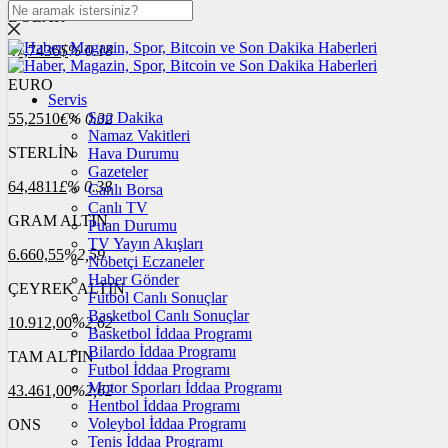
DOLAR
47,7436
$
% 0.18
EURO
Servis
Son Dakika
55,2510
€
% 0.32
Namaz Vakitleri
STERLİN
Hava Durumu
Gazeteler
64,4811
£
% 0.38
Canlı Borsa
Canlı TV
GRAM ALTIN
Puan Durumu
TV Yayın Akışları
6.660,55
%2,59
Nöbetçi Eczaneler
Haber Gönder
ÇEYREK ALTIN
Futbol Canlı Sonuçlar
Basketbol Canlı Sonuçlar
10.912,00
%2,62
Basketbol İddaa Programı
Bilardo İddaa Programı
TAM ALTIN
Futbol İddaa Programı
Motor Sporları İddaa Programı
43.461,00
%2,62
Hentbol İddaa Programı
Voleybol İddaa Programı
ONS
Tenis İddaa Programı