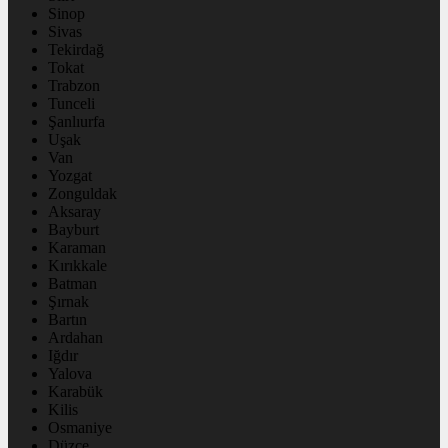
Sinop
Sivas
Tekirdağ
Tokat
Trabzon
Tunceli
Şanlıurfa
Uşak
Van
Yozgat
Zonguldak
Aksaray
Bayburt
Karaman
Kırıkkale
Batman
Şırnak
Bartın
Ardahan
Iğdır
Yalova
Karabük
Kilis
Osmaniye
Düzce