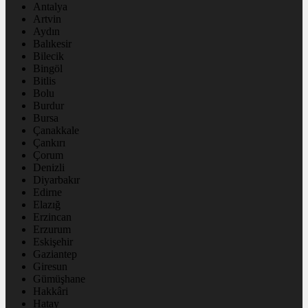
Antalya
Artvin
Aydın
Balıkesir
Bilecik
Bingöl
Bitlis
Bolu
Burdur
Bursa
Çanakkale
Çankırı
Çorum
Denizli
Diyarbakır
Edirne
Elazığ
Erzincan
Erzurum
Eskişehir
Gaziantep
Giresun
Gümüşhane
Hakkâri
Hatay