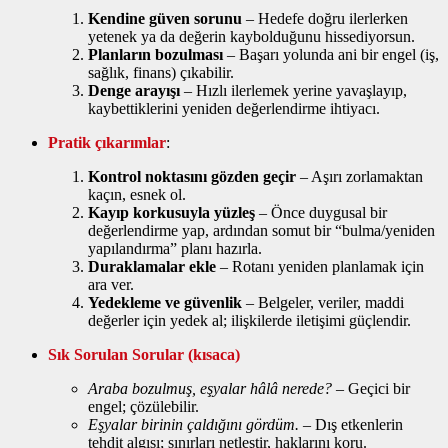
Kendine güven sorunu
– Hedefe doğru ilerlerken
yetenek ya da değerin kaybolduğunu hissediyorsun.
Planların bozulması
– Başarı yolunda ani bir engel (iş,
sağlık, finans) çıkabilir.
Denge arayışı
– Hızlı ilerlemek yerine yavaşlayıp,
kaybettiklerini yeniden değerlendirme ihtiyacı.
Pratik çıkarımlar
:
Kontrol noktasını gözden geçir
– Aşırı zorlamaktan
kaçın, esnek ol.
Kayıp korkusuyla yüzleş
– Önce duygusal bir
değerlendirme yap, ardından somut bir “bulma/yeniden
yapılandırma” planı hazırla.
Duraklamalar ekle
– Rotanı yeniden planlamak için
ara ver.
Yedekleme ve güvenlik
– Belgeler, veriler, maddi
değerler için yedek al; ilişkilerde iletişimi güçlendir.
Sık Sorulan Sorular (kısaca)
Araba bozulmuş, eşyalar hâlâ nerede?
– Geçici bir
engel; çözülebilir.
Eşyalar birinin çaldığını gördüm.
– Dış etkenlerin
tehdit algısı; sınırları netleştir, haklarını koru.