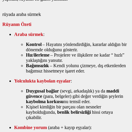
rüyada araba sürmek
Rüyanın Özeti
Araba sürmek
:
Kontrol
– Hayatını yönlendirdiğin, kararlar aldığın bir
dönemde olduğunu gösterir.
Hız/ilerleme
– Projelere ve ilişkilere ne kadar “ hızlı”
yaklaştığını yansıtır.
Bağımsızlık
– Kendi yolunu çizmeye, dış etkenlerden
bağımsız hissetmeye işaret eder.
Yolculukta kaybolan eşyalar
:
Duygusal bağlar
(sevgi, arkadaşlık) ya da
maddi
güvence
(para, belgeler) gibi değer verdiğin şeylerin
kaybolma korkusu
nu temsil eder.
Kişisel kimliğin bir parçası olan nesneler
kaybolduğunda,
benlik belirsizliği
hissi ortaya
çıkabilir.
Kombine yorum
(araba + kayıp eşyalar):