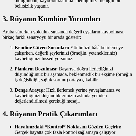
olduğundan, kaybolduklarında “benliğimiz” ile ilgili bir
belirsizlik yaşanır.
3. Rüyanın Kombine Yorumları
Araba sürerken yolculuk sırasında değerli eşyaların kaybolması,
birkaç farklı senaryoyu bir arada gösterir:
Kendine Güven Sorunları:
Yönünüzü hâlâ belirlemeye
çalışırken, değerli şeylerinizi (örneğin, yetenekleriniz)
kaybettiğinizi hissediyorsunuz.
Planların Bozulması:
Başarıya doğru ilerlediğinizi
düşündüğünüz bir aşamada, beklenmedik bir ekşime (örneğin
iş değişikliği, sağlık sorunu) ortaya çıkabilir.
Denge Arayışı:
Hızlı ilerlemek yerine yavaşlamanız ve
kaybettiğinizi düşündüklerinizin aslında yeniden
değerlendirilmesi gerektiği mesajı.
4. Rüyanın Pratik Çıkarımları
Hayatınızdaki “Kontrol” Noktasını Gözden Geçirin:
Gerçek hayatta çok fazla kontrol sağlamaya çalışıyor