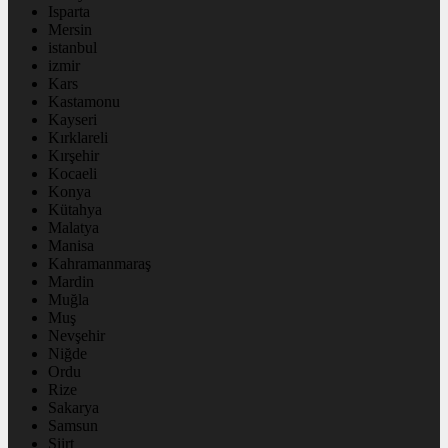
Isparta
Mersin
istanbul
izmir
Kars
Kastamonu
Kayseri
Kırklareli
Kırşehir
Kocaeli
Konya
Kütahya
Malatya
Manisa
Kahramanmaraş
Mardin
Muğla
Muş
Nevşehir
Niğde
Ordu
Rize
Sakarya
Samsun
Siirt