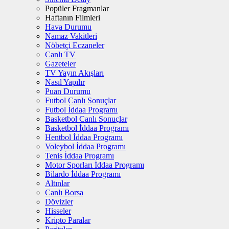
Popüler Fragmanlar
Haftanın Filmleri
Hava Durumu
Namaz Vakitleri
Nöbetçi Eczaneler
Canlı TV
Gazeteler
TV Yayın Akışları
Nasıl Yapılır
Puan Durumu
Futbol Canlı Sonuçlar
Futbol İddaa Programı
Basketbol Canlı Sonuçlar
Basketbol İddaa Programı
Hentbol İddaa Programı
Voleybol İddaa Programı
Tenis İddaa Programı
Motor Sporları İddaa Programı
Bilardo İddaa Programı
Altınlar
Canlı Borsa
Dövizler
Hisseler
Kripto Paralar