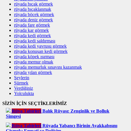
rüyada bıçak görmek
rüyada bıçaklanmak
rüyada böcek görmek
rüyada deniz görmek
rüyada fare görmek
rüyada kar görmek
rüyada kedi görmek
rüyada kedi saldırması
rüyada kedi yavrusu görmek
rüyada konuşan kedi görmek
rüyada köpek ısırması
rüyada memur olmak
rüyada memurluk sınavını kazanmak
rüyada yılan görmek
Şeylerin
Sürmek
Verdiğiniz
Yolculukta
SİZİN İÇİN SEÇTİKLERİMİZ
Rüya Tabirleri
Balık Rüyası: Zenginlik ve Bolluk
Simgesi
Rüya Tabirleri
Rüyada Yabancı Birinin Ayakkabısını
Giymek: Empati ve Değişim