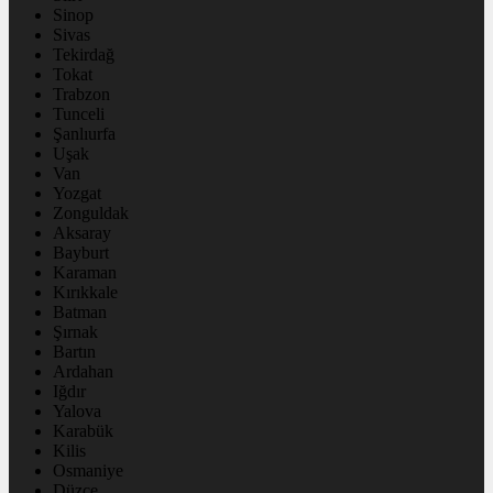
Sinop
Sivas
Tekirdağ
Tokat
Trabzon
Tunceli
Şanlıurfa
Uşak
Van
Yozgat
Zonguldak
Aksaray
Bayburt
Karaman
Kırıkkale
Batman
Şırnak
Bartın
Ardahan
Iğdır
Yalova
Karabük
Kilis
Osmaniye
Düzce