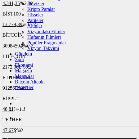
4.341,35
%2,39
Dövizler
Kripto Paralar
BİST100
Hisseler
Pariteler
13.779,39
%-0,14
Altınlar
Vizyondaki Filmler
BİTCOİN
Haftanın Filmleri
Popüler Fragmanlar
3098459
฿
%0.7
Vizyon Takvimi
Gündem
LİTECOİN
Spor
Ekonomi
2172.98
Ł
%0.2
Magazin
Memurlar
ETHEREUM
Bitcoin Altcoin
Gazeteler
91256
Ξ
%0.3
RİPPLE
48.81
%-1.1
TETHER
47.67
$
%0