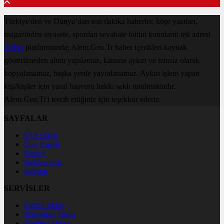
Türkiye'den ve Dünya’dan son dakika haberler, köşe yazıları,
magazinden siyasete, spordan seyahate bütün konuların tek adresi
Haber
platformunda; Alem.Gen.Tr haber içerikleri kaynak
gösterilmeden alıntı yapılamaz, kanuna aykırı ve izinsiz olarak
kopyalanamaz, başka yerde yayınlanamaz. Aykırı işlem yapan
kişi/kişiler için yasal başvuru hakkı saklı tutulmaktadır.
Alem.Gen.Tr'i tercih ettiğiniz için teşekkür ederiz.
SAYFALAR
Üye Girişi
Üye Kaydı
Künye
Hakkımızda
İletişim
SERVİSLER
Futbol İddaa
Basketbol İddaa
Hentbol İddaa