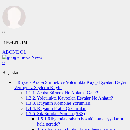
0
BEĞENDİM
ABONE OL
News
0
Başlıklar
1
Rüyada Araba Sürmek ve Yolculukta Kayıp Eşyalar: Değer
Verdiğiniz Şeylerin Kaybı
1.1
1. Araba Sürmek Ne Anlama Gelir?
1.2
2. Yolculukta Kaybolan Eşyalar Ne Anlatır?
1.3
3. Rüyanın Kombine Yorumları
1.4
4. Rüyanın Pratik Çıkarımları
1.5
5. Sık Sorulan Sorular (SSS)
1.5.1
Rüyamda arabam bozuldu ama eşyalarım
hala nerede?
1.5.2
Eşyalarım birden bire ortaya çıkmadı,