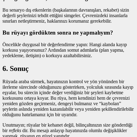
Bu senaryo dış etkenlerin (başkalarının davranışları, rekabet) sizin
değerli şeylerinizi tehdit ettiğini simgeler. Çevrenizdeki insanlarla
sınırları netleştirmeniz, haklarınızı korumanız gerekebilir.
Bu rüyayı gördükten sonra ne yapmalıyım?
Öncelikle duygusal bir değerlendirme yapın: Hangi alanda kayıp
korkusu yaşıyorsunuz? Ardından somut adımlarla (plan yapma,
yedekleme, iletişim) o korkuyu azaltabilirsiniz.
6. Sonuç
Rüyada araba sürmek, hayatınızın kontrol ve yön yönünden bir
ilerleme sürecinde olduğunuzu gösterirken, yolculuk sırasında kayıp
eşyalar, bu sürecin içinde değer verdiğiniz bir şeyleri kaybetme
korkusunu ortaya koyar. Bu rüya, hem kendinizi hem de çevrenizi
yeniden gözden geçirmeniz, dengeyi bulmanız ve “kaybolan”
şeylerin aslında yeniden kazanılabilir veya yeniden şekillendirilebilir
olduğunu hatırlamanız için bir uyarıdır.
Unutmayın; rüyalar bir kehanet değil, bilinçaltınızın size gönderdiği
bir
refleks
dir. Bu mesajı anlayıp hayatınızda olumlu değişiklikler
yapmak, rüyanın en güzel yanıtıdır.