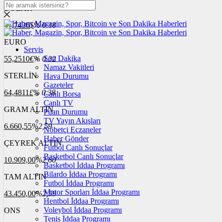
DOLAR
47,7436
$
% 0.18
EURO
Servis
Son Dakika
55,2510
€
% 0.32
Namaz Vakitleri
STERLİN
Hava Durumu
Gazeteler
64,4811
£
% 0.38
Canlı Borsa
Canlı TV
GRAM ALTIN
Puan Durumu
TV Yayın Akışları
6.660,55
%2,59
Nöbetçi Eczaneler
Haber Gönder
ÇEYREK ALTIN
Futbol Canlı Sonuçlar
Basketbol Canlı Sonuçlar
10.909,00
%2,60
Basketbol İddaa Programı
Bilardo İddaa Programı
TAM ALTIN
Futbol İddaa Programı
Motor Sporları İddaa Programı
43.450,00
%2,59
Hentbol İddaa Programı
Voleybol İddaa Programı
ONS
Tenis İddaa Programı