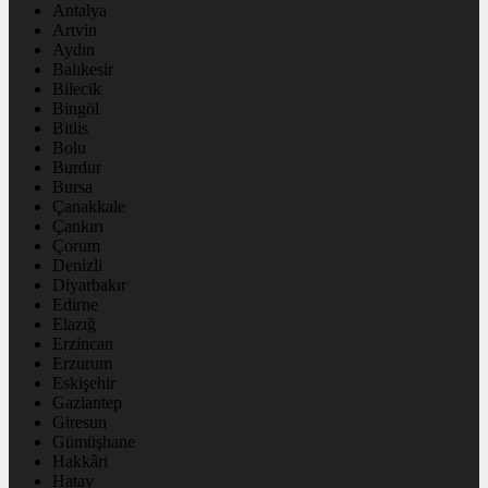
Antalya
Artvin
Aydın
Balıkesir
Bilecik
Bingöl
Bitlis
Bolu
Burdur
Bursa
Çanakkale
Çankırı
Çorum
Denizli
Diyarbakır
Edirne
Elazığ
Erzincan
Erzurum
Eskişehir
Gaziantep
Giresun
Gümüşhane
Hakkâri
Hatay