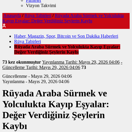
Pariteler
Vizyon Takvimi
Anasayfa
/
Rüya Tabirleri
/
Rüyada Araba Sürmek ve Yolculukta
Kayıp Eşyalar: Değer Verdiğiniz Şeylerin Kaybı
Haber, Magazin, Spor, Bitcoin ve Son Dakika Haberleri
Rüya Tabirleri
Rüyada Araba Sürmek ve Yolculukta Kayıp Eşyalar:
Değer Verdiğiniz Şeylerin Kaybı
73 kez okunmuştur
Yayınlanma Tarihi: Mayıs 29, 2026 04:06
-
Güncelleme Tarihi: Mayıs 29, 2026 04:06
73
Güncellenme - Mayıs 29, 2026 04:06
Yayınlanma - Mayıs 29, 2026 04:06
Rüyada Araba Sürmek ve
Yolculukta Kayıp Eşyalar:
Değer Verdiğiniz Şeylerin
Kaybı