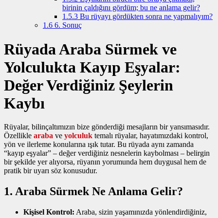
birinin çaldığını gördüm; bu ne anlama gelir?
1.5.3
Bu rüyayı gördükten sonra ne yapmalıyım?
1.6
6. Sonuç
Rüyada Araba Sürmek ve
Yolculukta Kayıp Eşyalar:
Değer Verdiğiniz Şeylerin
Kaybı
Rüyalar, bilinçaltımızın bize gönderdiği mesajların bir yansımasıdır.
Özellikle
araba
ve
yolculuk
temalı rüyalar, hayatımızdaki kontrol,
yön ve ilerleme konularına ışık tutar. Bu rüyada aynı zamanda
“kayıp eşyalar” – değer verdiğiniz nesnelerin kaybolması – belirgin
bir şekilde yer alıyorsa, rüyanın yorumunda hem duygusal hem de
pratik bir uyarı söz konusudur.
1. Araba Sürmek Ne Anlama Gelir?
Kişisel Kontrol:
Araba, sizin yaşamınızda yönlendirdiğiniz,