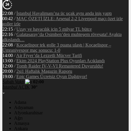
22:08
/
İstanbul Havalimanı’na üç uçak aynı anda iniş yaptı
00:42
/
MAÇ ÖZETİ İZLE: Arsenal 2-2 Liverpool maçı özet izle
goller izle
22:15
/
Uzay ve havacılık için 5 milyar TL bütçe
22:16
/
Galatasaray’da Osimhen’den muhteşem röveşata! Ayakta
alkışlandı…
22:08
/
Kocaelispor tek golle 3 puana ulaştı | Kocaelispor –
Ümraniyespor maç sonucu: 1-0
14:00
/
Air Fryer’da Lezzetli Mücver Tarifi
13:00
/
Ekim 2024 PlayStation Plus Oyunları Açıklandı
12:00
/
Tomb Raider IV-V-VI Remastered Duyuruldu!
20:00
/
2si1 Haftalık Magazin Raporu
19:00
/
Epic Games Ücretsiz Oyun Dağıtıyor!
Sabah
Vakti
02:00
İstanbul
AÇIK
30°
Adana
Adıyaman
Afyonkarahisar
Ağrı
Amasya
Ankara