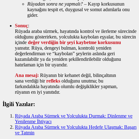
Rüyadan sonra ne yapmalı?
– Kayıp korkusunun
kaynağını tespit et, duygusal ve somut adımlarla onu
gider.
Sonuç
:
Rüyada araba sürmek, hayatında kontrol ve ilerleme sürecinde
olduğunu gösterirken, yolculukta kaybolan eşyalar, bu sürecin
içinde
değer verdiğin bir şeyi kaybetme korkusunu
yansıtır. Rüya, dengeyi bulman, kontrolü yeniden
değerlendirman ve “kaybolan” şeylerin aslında geri
kazanılabilir ya da yeniden şekillendirilebilir olduğunu
hatırlaman için bir uyarıdır.
Ana mesaj:
Rüyanın bir kehanet değil, bilinçaltının
sana verdiği bir
refleks
olduğunu unutma; bu
farkındalıkla hayatında olumlu değişiklikler yapman,
rüyanın en iyi yanıtıdır.
İlgili Yazılar:
Rüyada Araba Sürmek ve Yolculukta Durmak: Dinlenme ve
Yenilenme İhtiyacı
Rüyada Araba Sürmek ve Yolculukta Hedefe Ulaşmak: Başarı
ve Tatmin