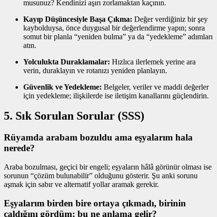
musunuz? Kendinizi aşırı zorlamaktan kaçının.
Kayıp Düşüncesiyle Başa Çıkma:
Değer verdiğiniz bir şey
kaybolduysa, önce duygusal bir değerlendirme yapın; sonra
somut bir planla “yeniden bulma” ya da “yedekleme” adımları
atın.
Yolculukta Duraklamalar:
Hızlıca ilerlemek yerine ara
verin, duraklayın ve rotanızı yeniden planlayın.
Güvenlik ve Yedekleme:
Belgeler, veriler ve maddi değerler
için yedekleme; ilişkilerde ise iletişim kanallarını güçlendirin.
5. Sık Sorulan Sorular (SSS)
Rüyamda arabam bozuldu ama eşyalarım hala
nerede?
Araba bozulması, geçici bir engeli; eşyaların hâlâ görünür olması ise
sorunun “çözüm bulunabilir” olduğunu gösterir. Şu anki sorunu
aşmak için sabır ve alternatif yollar aramak gerekir.
Eşyalarım birden bire ortaya çıkmadı, birinin
çaldığını gördüm; bu ne anlama gelir?