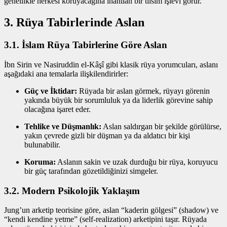
genellikle herkesi koruyacağına inanılan bir tılsım işlevi görür.
3. Rüya Tabirlerinde Aslan
3.1. İslam Rüya Tabirlerine Göre Aslan
İbn Sirin ve Nasiruddin el-Kâşî gibi klasik rüya yorumcuları, aslanı
aşağıdaki ana temalarla ilişkilendirirler:
Güç ve İktidar:
Rüyada bir aslan görmek, rüyayı görenin
yakında büyük bir sorumluluk ya da liderlik görevine sahip
olacağına işaret eder.
Tehlike ve Düşmanlık:
Aslan saldırgan bir şekilde görülürse,
yakın çevrede gizli bir düşman ya da aldatıcı bir kişi
bulunabilir.
Koruma:
Aslanın sakin ve uzak durduğu bir rüya, koruyucu
bir güç tarafından gözetildiğinizi simgeler.
3.2. Modern Psikolojik Yaklaşım
Jung’un arketip teorisine göre, aslan “kaderin gölgesi” (shadow) ve
“kendi kendine yetme” (self‑realization) arketipini taşır. Rüyada