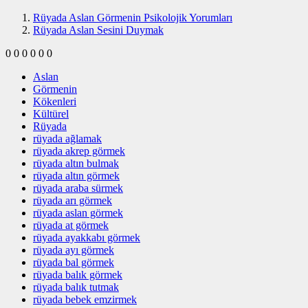
Rüyada Aslan Görmenin Psikolojik Yorumları
Rüyada Aslan Sesini Duymak
0
0
0
0
0
0
Aslan
Görmenin
Kökenleri
Kültürel
Rüyada
rüyada ağlamak
rüyada akrep görmek
rüyada altın bulmak
rüyada altın görmek
rüyada araba sürmek
rüyada arı görmek
rüyada aslan görmek
rüyada at görmek
rüyada ayakkabı görmek
rüyada ayı görmek
rüyada bal görmek
rüyada balık görmek
rüyada balık tutmak
rüyada bebek emzirmek