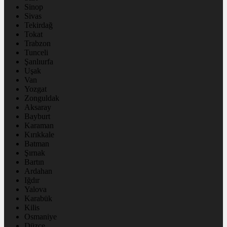
Sinop
Sivas
Tekirdağ
Tokat
Trabzon
Tunceli
Şanlıurfa
Uşak
Van
Yozgat
Zonguldak
Aksaray
Bayburt
Karaman
Kırıkkale
Batman
Şırnak
Bartın
Ardahan
Iğdır
Yalova
Karabük
Kilis
Osmaniye
Düzce