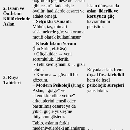
doğrudan geçmese de “aslan
gibi cesur” ifadeleriyle
İslam dünyasında
2. İslam ve
övülür; hadislerde cesaret ve
aslan,
liderlik ve
Ön‑İslam
adalet örneği.
koruyucu güç
Kültürlerinde
–
Selçuklu‑Osmanlı
:
kavramlarını
Aslan
Mühür, taş, mimari
pekiştirir.
süslemelerde güç ve koruma
motifi olarak kullanılmıştır.
–
Klasik İslami Yorum
(İbn Sirin, el‑Kâşî):
• Güç/iktidar → yeni
sorumluluk, liderlik.
• Tehlike/düşmanlık → gizli
tehdit.
Rüyada aslan,
hem
• Koruma → güvenli bir
dışsal fırsat/tehdidi
3. Rüya
gözetim.
hem de
içsel
Tabirleri
–
Modern Psikoloji
(Jung):
psikolojik süreçleri
Aslan, “gölge” ve
yansıtabilir.
“kendi‑kendine yetme”
arketiplerini temsil eder;
bastırılmış cesaret ya da
yıkıcı güçle yüzleşme
ihtiyacını gösterir.
Tablo, aslanın farklı
medeniyetlerdeki anlamlarını