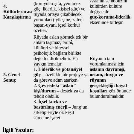
Aslanın sembolizmi
(koruyucu‑şifa, yenilmez
4.
kültürden kültüre
güç, liderlik, kişisel güç) ve
Kültürlerarası
değişse de
rüyada ortaya çıkabilecek
Karşılaştırma
güç‑koruma‑liderlik
yorumları (iyileşme, zafer,
ekseninde birleşir.
başarı‑uyarı, içsel korku)
özetler.
Rüyada aslan görmek tek bir
anlam taşımaz; tarihî,
kültürel ve bireysel
psikolojik bağlam birlikte
değerlendirilmelidir. En
Rüyanın tam
yaygın temalar:
yorumlanması için
1.
Liderlik ve potansiyel
aslanın davranışı,
5. Genel
güç
– özellikle bir projeye ya
ortam, duygu ve
Sonuç
da göreve adım atarken.
rüyanın
2.
Çevredeki “aslan”
gerçekleştiği hayat
kişi/durum
– destek ya da
koşulları
göz önünde
tehdit olabilir.
bulundurulmalıdır.
3.
İçsel korku ve
bastırılmış enerji
– Jung’un
arketipleriyle öz‑keşif
sürecine işaret.
İlgili Yazılar: