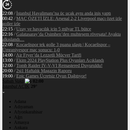
22:08
/
İstanbul Havalimanı’na üç uçak aynı anda iniş yaptı
00:42
/
MAÇ ÖZETİ İZLE: Arsenal 2-2 Liverpool maçı özet izle
goller izle
22:15
/
Uzay ve havacılık için 5 milyar TL bütçe
22:16
/
Galatasaray’da Osimhen’den muhteşem röveşata! Ayakta
alkışlandı…
22:08
/
Kocaelispor tek golle 3 puana ulaştı | Kocaelispor –
Ümraniyespor maç sonucu: 1-0
14:00
/
Air Fryer’da Lezzetli Mücver Tarifi
13:00
/
Ekim 2024 PlayStation Plus Oyunları Açıklandı
12:00
/
Tomb Raider IV-V-VI Remastered Duyuruldu!
20:00
/
2si1 Haftalık Magazin Raporu
19:00
/
Epic Games Ücretsiz Oyun Dağıtıyor!
Sabah
Vakti
02:00
İstanbul
AÇIK
29°
Adana
Adıyaman
Afyonkarahisar
Ağrı
Amasya
Ankara