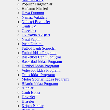
Popüler Fragmanlar
Haftanın Filmleri
Hava Durumu
Namaz Vakitleri
Nöbetçi Eczaneler
Canlı TV
Gazeteler
TV Yayın Akışları
Nasıl Yapılır
Puan Durumu
Futbol Canlı Sonuçlar
Futbol İddaa Programı
Basketbol Canlı Sonuçlar
Basketbol İddaa Programı
Hentbol İddaa Programı
Voleybol İddaa Programı
Tenis İddaa Programı
Motor Sporları İddaa Programı
Bilardo İddaa Programı
Altınlar
Canlı Borsa
Dövizler
Hisseler
Kripto Paralar