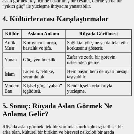
aslan görmek, kişi içinde bastırılmış bir cesaret, otorite ya da bir
“yıkıcı güç” ile yüzleşme ihtiyacını yansıtabilir.
4. Kültürlerarası Karşılaştırmalar
Kültür
Aslanın Anlamı
Rüyada Görülmesi
Antik
Koruyucu tanrıça,
Sağlıkta iyileşme ya da felaketin
Mısır
hastalık ve şifa.
korkusunu gösterir.
Zafer ve zorlu bir görevin
Yunan
Güç, yenilmezlik.
üstesinden gelme.
Liderlik, tehlike,
Hem başarı hem de uyarı mesajı
İslam
sorumluluk.
taşıyabilir.
Modern
Kişisel güç, “yaban”
Kendi içsel korkularıyla
Batı
içgüdüsü.
yüzleşme.
5. Sonuç: Rüyada Aslan Görmek Ne
Anlama Gelir?
Rüyada aslan görmek, tek bir yorumla sınırlı kalmaz; tarihsel bir
arka plan, kültürel bir birikim ve bireysel psikoloji bir arada