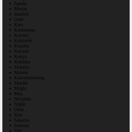
Isparta
Mersin
istanbul
izmir
Kars
Kastamonu
Kayseri
Kırklareli
Kırşehir
Kocaeli
Konya
Kütahya
Malatya
Manisa
Kahramanmaraş
Mardin
Muğla
Muş
Nevşehir
Niğde
Ordu
Rize
Sakarya
Samsun
Siirt