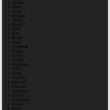
Antalya
Artvin
Aydın
Balıkesir
Bilecik
Bingöl
Bitlis
Bolu
Burdur
Bursa
Çanakkale
Çankırı
Çorum
Denizli
Diyarbakır
Edirne
Elazığ
Erzincan
Erzurum
Eskişehir
Gaziantep
Giresun
Gümüşhane
Hakkâri
Hatay