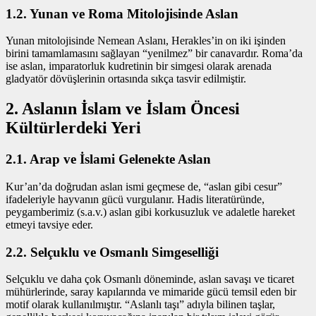
1.2. Yunan ve Roma Mitolojisinde Aslan
Yunan mitolojisinde Nemean Aslanı, Herakles’in on iki işinden
birini tamamlamasını sağlayan “yenilmez” bir canavardır. Roma’da
ise aslan, imparatorluk kudretinin bir simgesi olarak arenada
gladyatör dövüşlerinin ortasında sıkça tasvir edilmiştir.
2. Aslanın İslam ve İslam Öncesi
Kültürlerdeki Yeri
2.1. Arap ve İslami Gelenekte Aslan
Kur’an’da doğrudan aslan ismi geçmese de, “aslan gibi cesur”
ifadeleriyle hayvanın gücü vurgulanır. Hadis literatüründe,
peygamberimiz (s.a.v.) aslan gibi korkusuzluk ve adaletle hareket
etmeyi tavsiye eder.
2.2. Selçuklu ve Osmanlı Simgeselliği
Selçuklu ve daha çok Osmanlı döneminde, aslan savaşı ve ticaret
mühürlerinde, saray kapılarında ve mimaride gücü temsil eden bir
motif olarak kullanılmıştır. “Aslanlı taşı” adıyla bilinen taşlar,