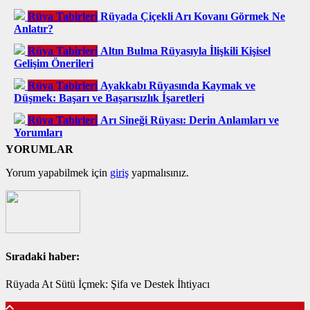
Rüya Tabirleri
Rüyada Çiçekli Arı Kovanı Görmek Ne
Anlatır?
Rüya Tabirleri
Altın Bulma Rüyasıyla İlişkili Kişisel
Gelişim Önerileri
Rüya Tabirleri
Ayakkabı Rüyasında Kaymak ve
Düşmek: Başarı ve Başarısızlık İşaretleri
Rüya Tabirleri
Arı Sineği Rüyası: Derin Anlamları ve
Yorumları
YORUMLAR
Yorum yapabilmek için
giriş
yapmalısınız.
Sıradaki haber:
Rüyada At Sütü İçmek: Şifa ve Destek İhtiyacı