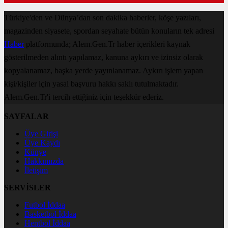
Türkiye'den ve Dünya’dan son dakika haberler, köşe yazıları,
magazinden siyasete, spordan seyahate bütün konuların tek adresi
Haber
platformunda; Alem.Gen.Tr haber içerikleri kaynak
gösterilmeden alıntı yapılamaz, kanuna aykırı ve izinsiz olarak
kopyalanamaz, başka yerde yayınlanamaz. Aykırı işlem yapan
kişi/kişiler için yasal başvuru hakkı saklı tutulmaktadır.
Alem.Gen.Tr'i tercih ettiğiniz için teşekkür ederiz.
SAYFALAR
Üye Girişi
Üye Kaydı
Künye
Hakkımızda
İletişim
SERVİSLER
Futbol İddaa
Basketbol İddaa
Hentbol İddaa