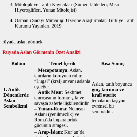
Mitolojik ve Tarihi Kaynaklar (Sümer Tabletleri, Mısır
Hiyeroglifleri, Yunan Mitolojisi).
Osmanlı Sarayı Mimarlığı Üzerine Araştırmalar, Türkiye Tarih
Kurumu Yayınları, 2019.
rüyada aslan görmek
Rüyada Aslan Görmenin Özet Analizi
Bölüm
Temel İçerik
Kısa Sonuç
–
Mezopotamya
: Aslan,
tanrıların koruyucu ruhu;
“Lugal” (kral) unvanı aslanla
Aslan, tarih boyunca
eşdeğer.
1. Antik
güç, koruma ve
–
Antik Mısır
: Sekhmet
Dönemlerde
kralî otorite
tanrıçasının formu; şifa ve
Aslan
temalarını taşıyan
savaşta zaferle ilişkilendirilir.
Sembolizmi
evrensel bir
–
Yunan‑Roma
: Nemean
semboldür.
Aslanı (yenilmezlik) ve
Roma’da imparatorluk
gücünün simgesi.
–
Arap‑İslam
: Kur’an’da