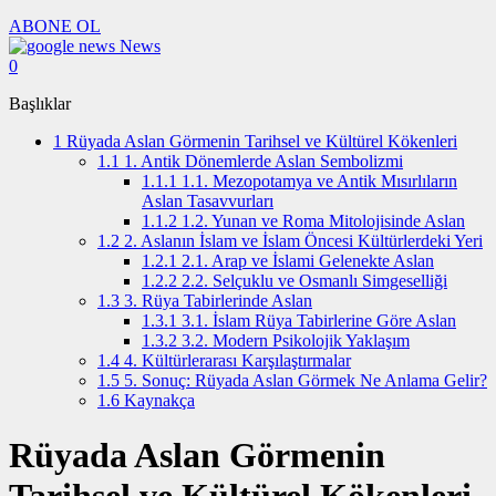
ABONE OL
News
0
Başlıklar
1
Rüyada Aslan Görmenin Tarihsel ve Kültürel Kökenleri
1.1
1. Antik Dönemlerde Aslan Sembolizmi
1.1.1
1.1. Mezopotamya ve Antik Mısırlıların
Aslan Tasavvurları
1.1.2
1.2. Yunan ve Roma Mitolojisinde Aslan
1.2
2. Aslanın İslam ve İslam Öncesi Kültürlerdeki Yeri
1.2.1
2.1. Arap ve İslami Gelenekte Aslan
1.2.2
2.2. Selçuklu ve Osmanlı Simgeselliği
1.3
3. Rüya Tabirlerinde Aslan
1.3.1
3.1. İslam Rüya Tabirlerine Göre Aslan
1.3.2
3.2. Modern Psikolojik Yaklaşım
1.4
4. Kültürlerarası Karşılaştırmalar
1.5
5. Sonuç: Rüyada Aslan Görmek Ne Anlama Gelir?
1.6
Kaynakça
Rüyada Aslan Görmenin
Tarihsel ve Kültürel Kökenleri