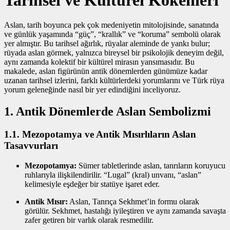
Aslan, tarih boyunca pek çok medeniyetin mitolojisinde, sanatında
ve günlük yaşamında “güç”, “krallık” ve “koruma” sembolü olarak
yer almıştır. Bu tarihsel ağırlık, rüyalar aleminde de yankı bulur;
rüyada aslan görmek, yalnızca bireysel bir psikolojik deneyim değil,
aynı zamanda kolektif bir kültürel mirasın yansımasıdır. Bu
makalede, aslan figürünün antik dönemlerden günümüze kadar
uzanan tarihsel izlerini, farklı kültürlerdeki yorumlarını ve Türk rüya
yorum geleneğinde nasıl bir yer edindiğini inceliyoruz.
1. Antik Dönemlerde Aslan Sembolizmi
1.1. Mezopotamya ve Antik Mısırlıların Aslan
Tasavvurları
Mezopotamya:
Sümer tabletlerinde aslan, tanrıların koruyucu
ruhlarıyla ilişkilendirilir. “Lugal” (kral) unvanı, “aslan”
kelimesiyle eşdeğer bir statüye işaret eder.
Antik Mısır:
Aslan, Tanrıça Sekhmet’in formu olarak
görülür. Sekhmet, hastalığı iyileştiren ve aynı zamanda savaşta
zafer getiren bir varlık olarak resmedilir.