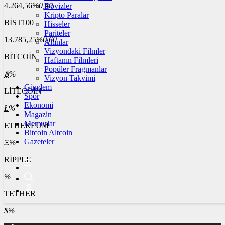
4.264,56
%0,40
Dövizler
Kripto Paralar
BİST100
Hisseler
Pariteler
13.785,25
%0,60
Altınlar
Vizyondaki Filmler
BİTCOİN
Haftanın Filmleri
Popüler Fragmanlar
฿
%
Vizyon Takvimi
Gündem
LİTECOİN
Spor
Ekonomi
Ł
%
Magazin
Memurlar
ETHEREUM
Bitcoin Altcoin
Gazeteler
Ξ
%
RİPPLE
%
TETHER
$
%