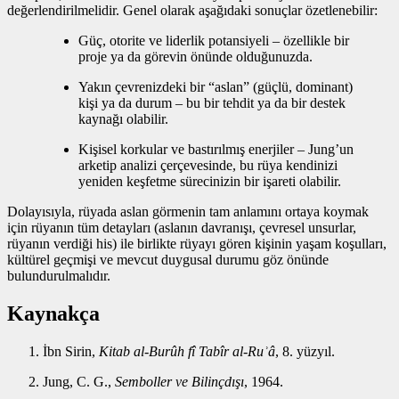
değerlendirilmelidir. Genel olarak aşağıdaki sonuçlar özetlenebilir:
Güç, otorite ve liderlik potansiyeli – özellikle bir
proje ya da görevin önünde olduğunuzda.
Yakın çevrenizdeki bir “aslan” (güçlü, dominant)
kişi ya da durum – bu bir tehdit ya da bir destek
kaynağı olabilir.
Kişisel korkular ve bastırılmış enerjiler – Jung’un
arketip analizi çerçevesinde, bu rüya kendinizi
yeniden keşfetme sürecinizin bir işareti olabilir.
Dolayısıyla, rüyada aslan görmenin tam anlamını ortaya koymak
için rüyanın tüm detayları (aslanın davranışı, çevresel unsurlar,
rüyanın verdiği his) ile birlikte rüyayı gören kişinin yaşam koşulları,
kültürel geçmişi ve mevcut duygusal durumu göz önünde
bulundurulmalıdır.
Kaynakça
İbn Sirin,
Kitab al-Burûh fî Tabîr al-Ruʾâ
, 8. yüzyıl.
Jung, C. G.,
Semboller ve Bilinçdışı
, 1964.