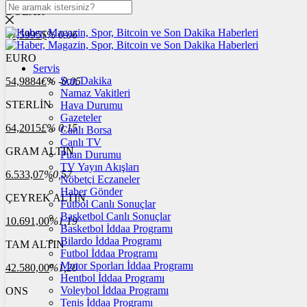
DOLAR
47,5995
$
% 0.06
EURO
Servis
Son Dakika
54,9884
€
% -0.05
Namaz Vakitleri
STERLİN
Hava Durumu
Gazeteler
64,2015
£
% 0.15
Canlı Borsa
Canlı TV
GRAM ALTIN
Puan Durumu
TV Yayın Akışları
6.533,07
%0,57
Nöbetçi Eczaneler
Haber Gönder
ÇEYREK ALTIN
Futbol Canlı Sonuçlar
Basketbol Canlı Sonuçlar
10.691,00
%1,19
Basketbol İddaa Programı
Bilardo İddaa Programı
TAM ALTIN
Futbol İddaa Programı
Motor Sporları İddaa Programı
42.580,00
%1,20
Hentbol İddaa Programı
Voleybol İddaa Programı
ONS
Tenis İddaa Programı