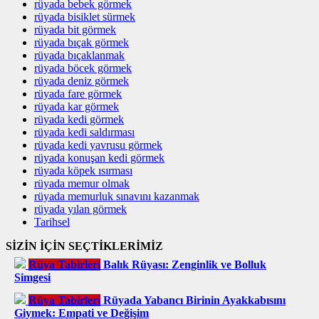
rüyada bebek görmek
rüyada bisiklet sürmek
rüyada bit görmek
rüyada bıçak görmek
rüyada bıçaklanmak
rüyada böcek görmek
rüyada deniz görmek
rüyada fare görmek
rüyada kar görmek
rüyada kedi görmek
rüyada kedi saldırması
rüyada kedi yavrusu görmek
rüyada konuşan kedi görmek
rüyada köpek ısırması
rüyada memur olmak
rüyada memurluk sınavını kazanmak
rüyada yılan görmek
Tarihsel
SİZİN İÇİN SEÇTİKLERİMİZ
Rüya Tabirleri
Balık Rüyası: Zenginlik ve Bolluk
Simgesi
Rüya Tabirleri
Rüyada Yabancı Birinin Ayakkabısını
Giymek: Empati ve Değişim