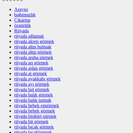
Arayışı
bağımsızlık
Çıkarma
özgürlük
Rüyada
rüyada ağlamak
rüyada akrep görmek
rüyada altın bulmak
rüyada altın görmek
rüyada araba sürmek
rüyada arı görmek
rüyada aslan görmek
rüyada at görmek
rüyada ayakkabı görmek
rüyada ayı görmek
rüyada bal görmek
rüyada balık görmek
rüyada balık tutmak
rüyada bebek emzirmek
rüyada bebek görmek
rüyada bisiklet sürmek
rüyada bit görmek
rüyada bıçak görmek
rüyada bıçaklanmak