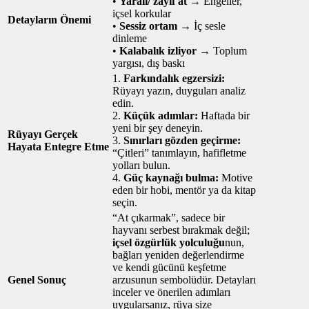
•
Yaralı/ zayıf at
→ Engeller,
içsel korkular
Detayların Önemi
•
Sessiz ortam
→ İç sesle
dinleme
•
Kalabalık izliyor
→ Toplum
yargısı, dış baskı
1.
Farkındalık egzersizi:
Rüyayı yazın, duyguları analiz
edin.
2.
Küçük adımlar:
Haftada bir
yeni bir şey deneyin.
Rüyayı Gerçek
3.
Sınırları gözden geçirme:
Hayata Entegre Etme
“Çitleri” tanımlayın, hafifletme
yolları bulun.
4.
Güç kaynağı bulma:
Motive
eden bir hobi, mentör ya da kitap
seçin.
“At çıkarmak”, sadece bir
hayvanı serbest bırakmak değil;
içsel özgürlük yolculuğu
nun,
bağları yeniden değerlendirme
ve kendi gücünü keşfetme
Genel Sonuç
arzusunun sembolüdür. Detayları
inceler ve önerilen adımları
uygularsanız, rüya size