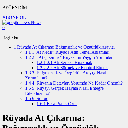
BEĞENDİM
ABONE OL
News
0
Başlıklar
1
Rüyada At Çıkarma: Bağımsızlık ve Özgürlük Arayışı
1.1
1. At Nedir? Rüyada Atın Temel Anlamları
1.2
2. “At Çıkarma” Rüyasının Yaygın Yorumları
1.2.1
2.1 Atı Serbest Bırakmak
1.2.2
2.2 Atı Sürmek ve Kontrol Etmek
1.3
3. Bağımsızlık ve Özgürlük Arayışı Nasıl
Yorumlanır?
1.4
4. Rüyanın Detayları Yorumda Ne Kadar Önemli?
1.5
5. Rüyayı Gerçek Hayata Nasıl Entegre
Edebilirsiniz?
1.6
6. Sonuç
1.6.1
Kısa Pratik Özet
Rüyada At Çıkarma: