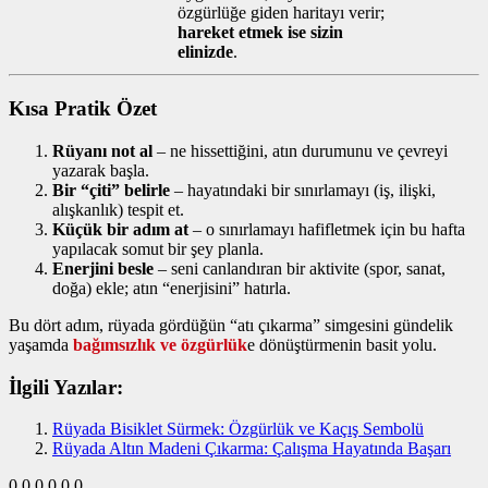
özgürlüğe giden haritayı verir;
hareket etmek ise sizin
elinizde
.
Kısa Pratik Özet
Rüyanı not al
– ne hissettiğini, atın durumunu ve çevreyi
yazarak başla.
Bir “çiti” belirle
– hayatındaki bir sınırlamayı (iş, ilişki,
alışkanlık) tespit et.
Küçük bir adım at
– o sınırlamayı hafifletmek için bu hafta
yapılacak somut bir şey planla.
Enerjini besle
– seni canlandıran bir aktivite (spor, sanat,
doğa) ekle; atın “enerjisini” hatırla.
Bu dört adım, rüyada gördüğün “atı çıkarma” simgesini gündelik
yaşamda
bağımsızlık ve özgürlük
e dönüştürmenin basit yolu.
İlgili Yazılar:
Rüyada Bisiklet Sürmek: Özgürlük ve Kaçış Sembolü
Rüyada Altın Madeni Çıkarma: Çalışma Hayatında Başarı
0
0
0
0
0
0