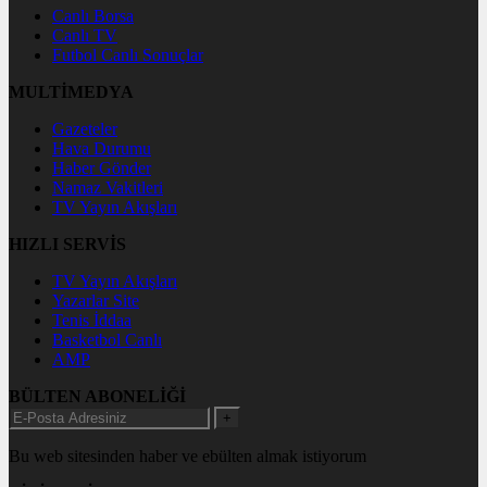
Canlı Borsa
Canlı TV
Futbol Canlı Sonuçlar
MULTİMEDYA
Gazeteler
Hava Durumu
Haber Gönder
Namaz Vakitleri
TV Yayın Akışları
HIZLI SERVİS
TV Yayın Akışları
Yazarlar Site
Tenis İddaa
Basketbol Canlı
AMP
BÜLTEN ABONELİĞİ
+
Bu web sitesinden haber ve ebülten almak istiyorum