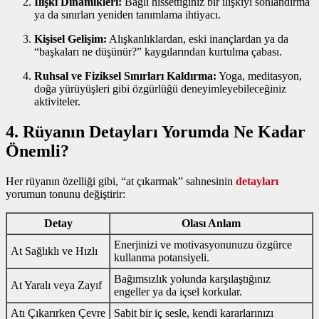
İlişki Dinamikleri:
Bağlı hissettiğiniz bir ilişkiyi sonlandırma
ya da sınırları yeniden tanımlama ihtiyacı.
Kişisel Gelişim:
Alışkanlıklardan, eski inançlardan ya da
“başkaları ne düşünür?” kaygılarından kurtulma çabası.
Ruhsal ve Fiziksel Sınırları Kaldırma:
Yoga, meditasyon,
doğa yürüyüşleri gibi özgürlüğü deneyimleyebileceğiniz
aktiviteler.
4. Rüyanın Detayları Yorumda Ne Kadar
Önemli?
Her rüyanın özelliği gibi, “at çıkarmak” sahnesinin
detayları
yorumun tonunu değiştirir:
Detay
Olası Anlam
Enerjinizi ve motivasyonunuzu özgürce
At Sağlıklı ve Hızlı
kullanma potansiyeli.
Bağımsızlık yolunda karşılaştığınız
At Yaralı veya Zayıf
engeller ya da içsel korkular.
Atı Çıkarırken Çevre
Sabit bir iç sesle, kendi kararlarınızı