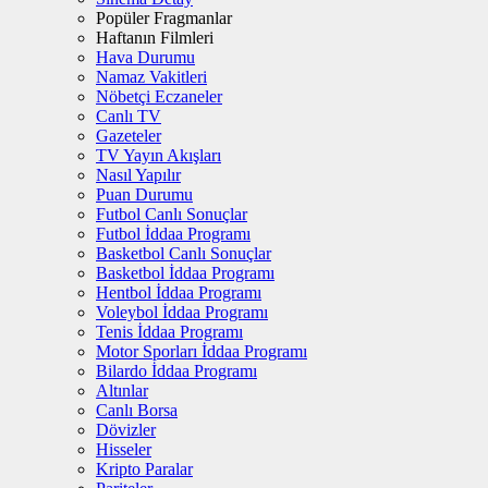
Popüler Fragmanlar
Haftanın Filmleri
Hava Durumu
Namaz Vakitleri
Nöbetçi Eczaneler
Canlı TV
Gazeteler
TV Yayın Akışları
Nasıl Yapılır
Puan Durumu
Futbol Canlı Sonuçlar
Futbol İddaa Programı
Basketbol Canlı Sonuçlar
Basketbol İddaa Programı
Hentbol İddaa Programı
Voleybol İddaa Programı
Tenis İddaa Programı
Motor Sporları İddaa Programı
Bilardo İddaa Programı
Altınlar
Canlı Borsa
Dövizler
Hisseler
Kripto Paralar