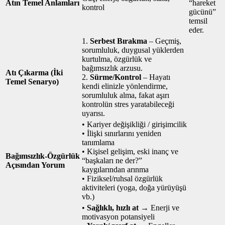
Atın Temel Anlamları
“hareket
kontrol
gücünü”
temsil
eder.
1.
Serbest Bırakma
– Geçmiş,
sorumluluk, duygusal yüklerden
kurtulma, özgürlük ve
bağımsızlık arzusu.
Atı Çıkarma (İki
2.
Sürme/Kontrol
– Hayatı
Temel Senaryo)
kendi elinizle yönlendirme,
sorumluluk alma, fakat aşırı
kontrolün stres yaratabileceği
uyarısı.
• Kariyer değişikliği / girişimcilik
• İlişki sınırlarını yeniden
tanımlama
• Kişisel gelişim, eski inanç ve
Bağımsızlık‑Özgürlük
“başkaları ne der?”
Açısından Yorum
kaygılarından arınma
• Fiziksel/ruhsal özgürlük
aktiviteleri (yoga, doğa yürüyüşü
vb.)
•
Sağlıklı, hızlı at
→ Enerji ve
motivasyon potansiyeli