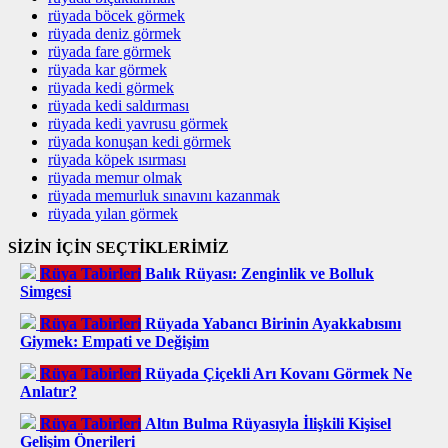
rüyada böcek görmek
rüyada deniz görmek
rüyada fare görmek
rüyada kar görmek
rüyada kedi görmek
rüyada kedi saldırması
rüyada kedi yavrusu görmek
rüyada konuşan kedi görmek
rüyada köpek ısırması
rüyada memur olmak
rüyada memurluk sınavını kazanmak
rüyada yılan görmek
SİZİN İÇİN SEÇTİKLERİMİZ
Rüya Tabirleri
Balık Rüyası: Zenginlik ve Bolluk
Simgesi
Rüya Tabirleri
Rüyada Yabancı Birinin Ayakkabısını
Giymek: Empati ve Değişim
Rüya Tabirleri
Rüyada Çiçekli Arı Kovanı Görmek Ne
Anlatır?
Rüya Tabirleri
Altın Bulma Rüyasıyla İlişkili Kişisel
Gelişim Önerileri