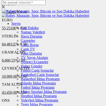
DOLAR
47,7436
$
% 0.18
EURO
Servis
Son Dakika
55,2510
€
% 0.32
Namaz Vakitleri
STERLİN
Hava Durumu
Gazeteler
64,4811
£
% 0.38
Canlı Borsa
Canlı TV
GRAM ALTIN
Puan Durumu
TV Yayın Akışları
6.660,55
%2,59
Nöbetçi Eczaneler
Haber Gönder
ÇEYREK ALTIN
Futbol Canlı Sonuçlar
Basketbol Canlı Sonuçlar
10.909,00
%2,60
Basketbol İddaa Programı
Bilardo İddaa Programı
TAM ALTIN
Futbol İddaa Programı
Motor Sporları İddaa Programı
43.450,00
%2,59
Hentbol İddaa Programı
Voleybol İddaa Programı
ONS
Tenis İddaa Programı