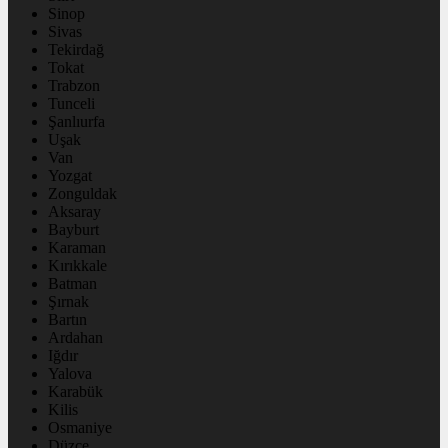
Sinop
Sivas
Tekirdağ
Tokat
Trabzon
Tunceli
Şanlıurfa
Uşak
Van
Yozgat
Zonguldak
Aksaray
Bayburt
Karaman
Kırıkkale
Batman
Şırnak
Bartın
Ardahan
Iğdır
Yalova
Karabük
Kilis
Osmaniye
Düzce