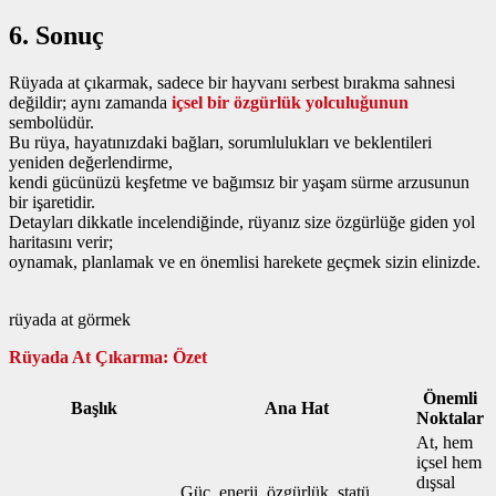
6. Sonuç
Rüyada at çıkarmak, sadece bir hayvanı serbest bırakma sahnesi
değildir; aynı zamanda
içsel bir özgürlük yolculuğunun
sembolüdür.
Bu rüya, hayatınızdaki bağları, sorumlulukları ve beklentileri
yeniden değerlendirme,
kendi gücünüzü keşfetme ve bağımsız bir yaşam sürme arzusunun
bir işaretidir.
Detayları dikkatle incelendiğinde, rüyanız size özgürlüğe giden yol
haritasını verir;
oynamak, planlamak ve en önemlisi harekete geçmek sizin elinizde.
rüyada at görmek
Rüyada At Çıkarma: Özet
Önemli
Başlık
Ana Hat
Noktalar
At, hem
içsel hem
dışsal
Güç, enerji, özgürlük, statü,