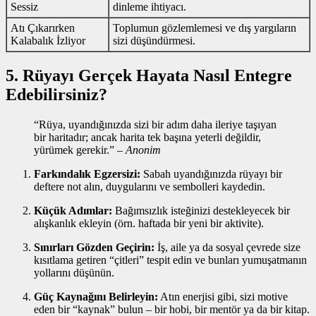
Sessiz
dinleme ihtiyacı.
Atı Çıkarırken
Toplumun gözlemlemesi ve dış yargıların
Kalabalık İzliyor
sizi düşündürmesi.
5. Rüyayı Gerçek Hayata Nasıl Entegre
Edebilirsiniz?
“Rüya, uyandığınızda sizi bir adım daha ileriye taşıyan
bir haritadır; ancak harita tek başına yeterli değildir,
yürümek gerekir.” –
Anonim
Farkındalık Egzersizi:
Sabah uyandığınızda rüyayı bir
deftere not alın, duygularını ve sembolleri kaydedin.
Küçük Adımlar:
Bağımsızlık isteğinizi destekleyecek bir
alışkanlık ekleyin (örn. haftada bir yeni bir aktivite).
Sınırları Gözden Geçirin:
İş, aile ya da sosyal çevrede size
kısıtlama getiren “çitleri” tespit edin ve bunları yumuşatmanın
yollarını düşünün.
Güç Kaynağını Belirleyin:
Atın enerjisi gibi, sizi motive
eden bir “kaynak” bulun – bir hobi, bir mentör ya da bir kitap.