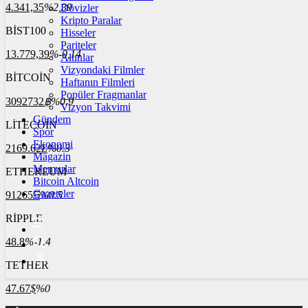
4.341,35
%2,39
Dövizler
Kripto Paralar
BİST100
Hisseler
Pariteler
13.779,39
%-0,14
Altınlar
Vizyondaki Filmler
BİTCOİN
Haftanın Filmleri
Popüler Fragmanlar
3092732
฿
%0.9
Vizyon Takvimi
Gündem
LİTECOİN
Spor
Ekonomi
2169.62
Ł
%0.3
Magazin
Memurlar
ETHEREUM
Bitcoin Altcoin
Gazeteler
91265
Ξ
%0.5
RİPPLE
48.8
%-1.4
TETHER
47.67
$
%0