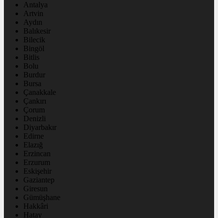
Antalya
Artvin
Aydın
Balıkesir
Bilecik
Bingöl
Bitlis
Bolu
Burdur
Bursa
Çanakkale
Çankırı
Çorum
Denizli
Diyarbakır
Edirne
Elazığ
Erzincan
Erzurum
Eskişehir
Gaziantep
Giresun
Gümüşhane
Hakkâri
Hatay