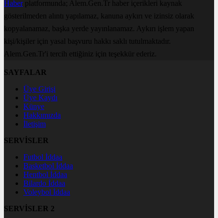
Haber
platformunda; Alem.Gen.Tr haber içerikleri kaynak
gösterilmeden alıntı yapılamaz, kanuna aykırı ve izinsiz olarak
kopyalanamaz, başka yerde yayınlanamaz. Aykırı işlem yapan
kişi/kişiler için yasal başvuru hakkı saklı tutulmaktadır.
Alem.Gen.Tr'i tercih ettiğiniz için teşekkür ederiz.
SAYFALAR
Üye Girişi
Üye Kaydı
Künye
Hakkımızda
İletişim
SERVİSLER
Futbol İddaa
Basketbol İddaa
Hentbol İddaa
Bilardo İddaa
Voleybol İddaa
SERVİSLER 2