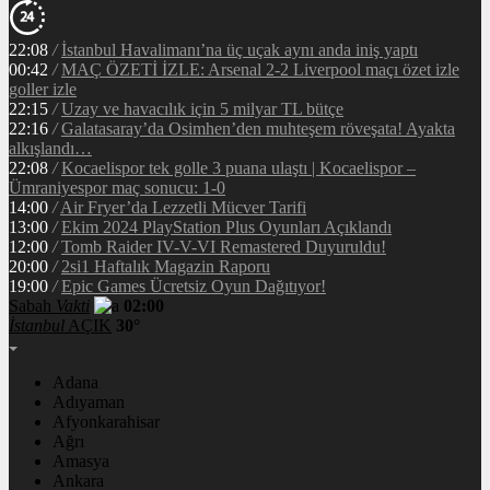
22:08
/
İstanbul Havalimanı’na üç uçak aynı anda iniş yaptı
00:42
/
MAÇ ÖZETİ İZLE: Arsenal 2-2 Liverpool maçı özet izle
goller izle
22:15
/
Uzay ve havacılık için 5 milyar TL bütçe
22:16
/
Galatasaray’da Osimhen’den muhteşem röveşata! Ayakta
alkışlandı…
22:08
/
Kocaelispor tek golle 3 puana ulaştı | Kocaelispor –
Ümraniyespor maç sonucu: 1-0
14:00
/
Air Fryer’da Lezzetli Mücver Tarifi
13:00
/
Ekim 2024 PlayStation Plus Oyunları Açıklandı
12:00
/
Tomb Raider IV-V-VI Remastered Duyuruldu!
20:00
/
2si1 Haftalık Magazin Raporu
19:00
/
Epic Games Ücretsiz Oyun Dağıtıyor!
Sabah
Vakti
02:00
İstanbul
AÇIK
30°
Adana
Adıyaman
Afyonkarahisar
Ağrı
Amasya
Ankara