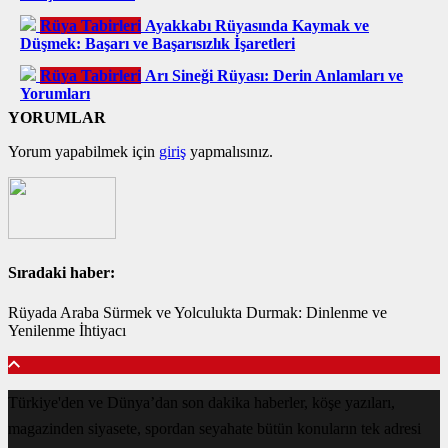
Rüya Tabirleri
Ayakkabı Rüyasında Kaymak ve
Düşmek: Başarı ve Başarısızlık İşaretleri
Rüya Tabirleri
Arı Sineği Rüyası: Derin Anlamları ve
Yorumları
YORUMLAR
Yorum yapabilmek için
giriş
yapmalısınız.
Sıradaki haber:
Rüyada Araba Sürmek ve Yolculukta Durmak: Dinlenme ve
Yenilenme İhtiyacı
Türkiye'den ve Dünya’dan son dakika haberler, köşe yazıları,
magazinden siyasete, spordan seyahate bütün konuların tek adresi