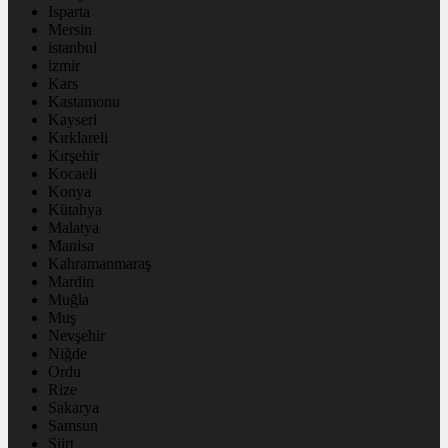
Isparta
Mersin
istanbul
izmir
Kars
Kastamonu
Kayseri
Kırklareli
Kırşehir
Kocaeli
Konya
Kütahya
Malatya
Manisa
Kahramanmaraş
Mardin
Muğla
Muş
Nevşehir
Niğde
Ordu
Rize
Sakarya
Samsun
Siirt