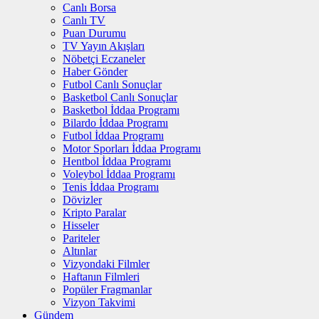
Canlı Borsa
Canlı TV
Puan Durumu
TV Yayın Akışları
Nöbetçi Eczaneler
Haber Gönder
Futbol Canlı Sonuçlar
Basketbol Canlı Sonuçlar
Basketbol İddaa Programı
Bilardo İddaa Programı
Futbol İddaa Programı
Motor Sporları İddaa Programı
Hentbol İddaa Programı
Voleybol İddaa Programı
Tenis İddaa Programı
Dövizler
Kripto Paralar
Hisseler
Pariteler
Altınlar
Vizyondaki Filmler
Haftanın Filmleri
Popüler Fragmanlar
Vizyon Takvimi
Gündem