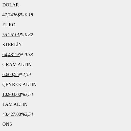
DOLAR
47,7436
$
% 0.18
EURO
55,2510
€
% 0.32
STERLİN
64,4811
£
% 0.38
GRAM ALTIN
6.660,55
%2,59
ÇEYREK ALTIN
10.903,00
%2,54
TAM ALTIN
43.427,00
%2,54
ONS