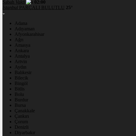
Sabah
Vakti
02:00
İstanbul
PARÇALI BULUTLU
25°
Adana
Adıyaman
Afyonkarahisar
Ağrı
Amasya
Ankara
Antalya
Artvin
Aydın
Balıkesir
Bilecik
Bingöl
Bitlis
Bolu
Burdur
Bursa
Çanakkale
Çankırı
Çorum
Denizli
Diyarbakır