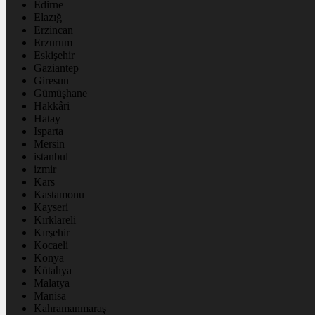
Edirne
Elazığ
Erzincan
Erzurum
Eskişehir
Gaziantep
Giresun
Gümüşhane
Hakkâri
Hatay
Isparta
Mersin
istanbul
izmir
Kars
Kastamonu
Kayseri
Kırklareli
Kırşehir
Kocaeli
Konya
Kütahya
Malatya
Manisa
Kahramanmaraş