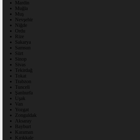
Mardin
Muğla
Muş
Nevşehir
Niğde
Ordu
Rize
Sakarya
Samsun
Siirt
Sinop
Sivas
Tekirdağ
Tokat
Trabzon
Tunceli
Şanlıurfa
Uşak
Van
Yozgat
Zonguldak
Aksaray
Bayburt
Karaman
Kırıkkale