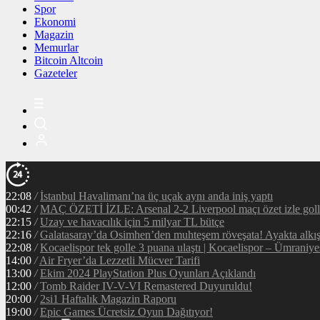
Spor
Ekonomi
Magazin
Memurlar
Bitcoin Altcoin
Gazeteler
22:08
/
İstanbul Havalimanı’na üç uçak aynı anda iniş yaptı
00:42
/
MAÇ ÖZETİ İZLE: Arsenal 2-2 Liverpool maçı özet izle golle
22:15
/
Uzay ve havacılık için 5 milyar TL bütçe
22:16
/
Galatasaray’da Osimhen’den muhteşem röveşata! Ayakta alkı
22:08
/
Kocaelispor tek golle 3 puana ulaştı | Kocaelispor – Ümraniy
14:00
/
Air Fryer’da Lezzetli Mücver Tarifi
13:00
/
Ekim 2024 PlayStation Plus Oyunları Açıklandı
12:00
/
Tomb Raider IV-V-VI Remastered Duyuruldu!
20:00
/
2si1 Haftalık Magazin Raporu
19:00
/
Epic Games Ücretsiz Oyun Dağıtıyor!