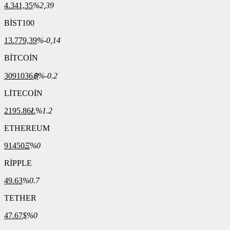
4.341,35
%2,39
BİST100
13.779,39
%-0,14
BİTCOİN
3091036
฿
%-0.2
LİTECOİN
2195.86
Ł
%1.2
ETHEREUM
91450
Ξ
%0
RİPPLE
49.63
%0.7
TETHER
47.67
$
%0