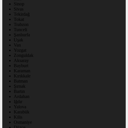
Sinop
Sivas
Tekirdağ
Tokat
Trabzon
Tunceli
Şanlıurfa
Uşak
Van
Yozgat
Zonguldak
Aksaray
Bayburt
Karaman
Kırıkkale
Batman
Şırnak
Bartın
Ardahan
Iğdır
Yalova
Karabük
Kilis
Osmaniye
Düzce