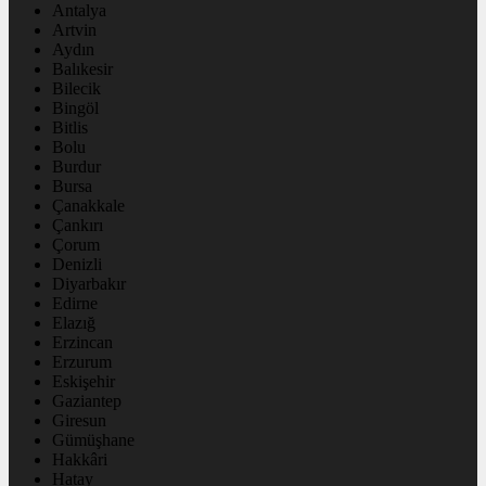
Antalya
Artvin
Aydın
Balıkesir
Bilecik
Bingöl
Bitlis
Bolu
Burdur
Bursa
Çanakkale
Çankırı
Çorum
Denizli
Diyarbakır
Edirne
Elazığ
Erzincan
Erzurum
Eskişehir
Gaziantep
Giresun
Gümüşhane
Hakkâri
Hatay