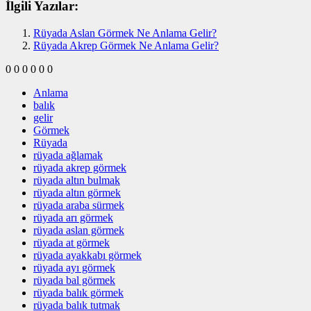
İlgili Yazılar:
Rüyada Aslan Görmek Ne Anlama Gelir?
Rüyada Akrep Görmek Ne Anlama Gelir?
0
0
0
0
0
0
Anlama
balık
gelir
Görmek
Rüyada
rüyada ağlamak
rüyada akrep görmek
rüyada altın bulmak
rüyada altın görmek
rüyada araba sürmek
rüyada arı görmek
rüyada aslan görmek
rüyada at görmek
rüyada ayakkabı görmek
rüyada ayı görmek
rüyada bal görmek
rüyada balık görmek
rüyada balık tutmak