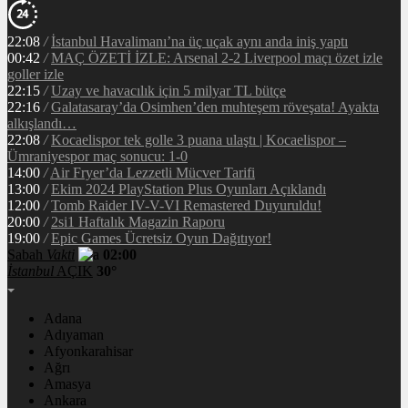
22:08
/
İstanbul Havalimanı’na üç uçak aynı anda iniş yaptı
00:42
/
MAÇ ÖZETİ İZLE: Arsenal 2-2 Liverpool maçı özet izle
goller izle
22:15
/
Uzay ve havacılık için 5 milyar TL bütçe
22:16
/
Galatasaray’da Osimhen’den muhteşem röveşata! Ayakta
alkışlandı…
22:08
/
Kocaelispor tek golle 3 puana ulaştı | Kocaelispor –
Ümraniyespor maç sonucu: 1-0
14:00
/
Air Fryer’da Lezzetli Mücver Tarifi
13:00
/
Ekim 2024 PlayStation Plus Oyunları Açıklandı
12:00
/
Tomb Raider IV-V-VI Remastered Duyuruldu!
20:00
/
2si1 Haftalık Magazin Raporu
19:00
/
Epic Games Ücretsiz Oyun Dağıtıyor!
Sabah
Vakti
02:00
İstanbul
AÇIK
30°
Adana
Adıyaman
Afyonkarahisar
Ağrı
Amasya
Ankara