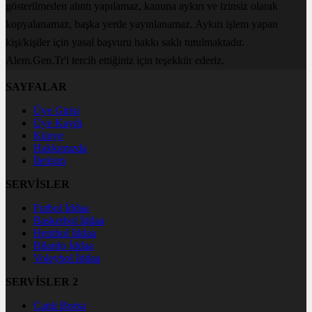
gösterilmeden alıntı yapılamaz, kanuna aykırı ve izinsiz olarak
kopyalanamaz, başka yerde yayınlanamaz. Aykırı işlem yapan
kişi/kişiler için yasal başvuru hakkı saklı tutulmaktadır.
Alem.Gen.Tr'i tercih ettiğiniz için teşekkür ederiz.
SAYFALAR
Üye Girişi
Üye Kaydı
Künye
Hakkımızda
İletişim
SERVİSLER
Futbol İddaa
Basketbol İddaa
Hentbol İddaa
Bilardo İddaa
Voleybol İddaa
SERVİSLER 2
Canlı Borsa