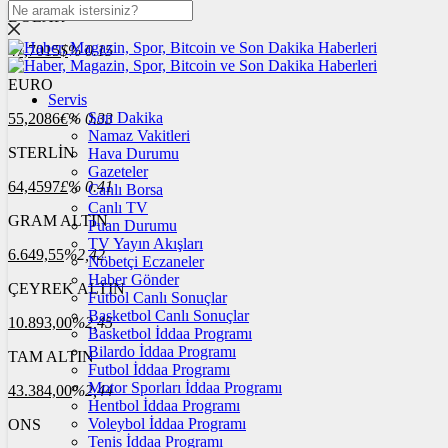
DOLAR
47,7015
$
% 0.15
EURO
Servis
Son Dakika
55,2086
€
% 0.33
Namaz Vakitleri
STERLİN
Hava Durumu
Gazeteler
64,4597
£
% 0.41
Canlı Borsa
Canlı TV
GRAM ALTIN
Puan Durumu
TV Yayın Akışları
6.649,55
%2,42
Nöbetçi Eczaneler
Haber Gönder
ÇEYREK ALTIN
Futbol Canlı Sonuçlar
Basketbol Canlı Sonuçlar
10.893,00
%2,45
Basketbol İddaa Programı
Bilardo İddaa Programı
TAM ALTIN
Futbol İddaa Programı
Motor Sporları İddaa Programı
43.384,00
%2,44
Hentbol İddaa Programı
Voleybol İddaa Programı
ONS
Tenis İddaa Programı