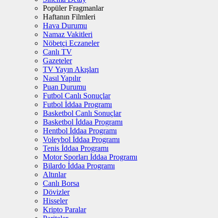
Popüler Fragmanlar
Haftanın Filmleri
Hava Durumu
Namaz Vakitleri
Nöbetçi Eczaneler
Canlı TV
Gazeteler
TV Yayın Akışları
Nasıl Yapılır
Puan Durumu
Futbol Canlı Sonuçlar
Futbol İddaa Programı
Basketbol Canlı Sonuçlar
Basketbol İddaa Programı
Hentbol İddaa Programı
Voleybol İddaa Programı
Tenis İddaa Programı
Motor Sporları İddaa Programı
Bilardo İddaa Programı
Altınlar
Canlı Borsa
Dövizler
Hisseler
Kripto Paralar