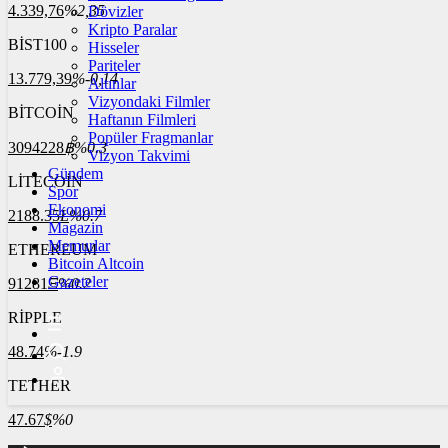
4.339,76
%2,35
Dövizler
Kripto Paralar
BİST100
Hisseler
Pariteler
13.779,39
%-0,14
Altınlar
Vizyondaki Filmler
BİTCOİN
Haftanın Filmleri
Popüler Fragmanlar
3094228
฿
%0.3
Vizyon Takvimi
Gündem
LİTECOİN
Spor
Ekonomi
2188.35
Ł
%0.7
Magazin
Memurlar
ETHEREUM
Bitcoin Altcoin
Gazeteler
91281
Ξ
%0.2
RİPPLE
48.74
%-1.9
TETHER
47.67
$
%0