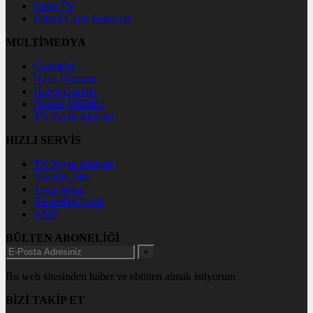
Canlı TV
Futbol Canlı Sonuçlar
MULTİMEDYA
Gazeteler
Hava Durumu
Haber Gönder
Namaz Vakitleri
TV Yayın Akışları
HIZLI SERVİS
TV Yayın Akışları
Yazarlar Site
Tenis İddaa
Basketbol Canlı
AMP
BÜLTEN ABONELİĞİ
+
Bu web sitesinden haber ve ebülten almak istiyorum
BİZİ TAKİP ET