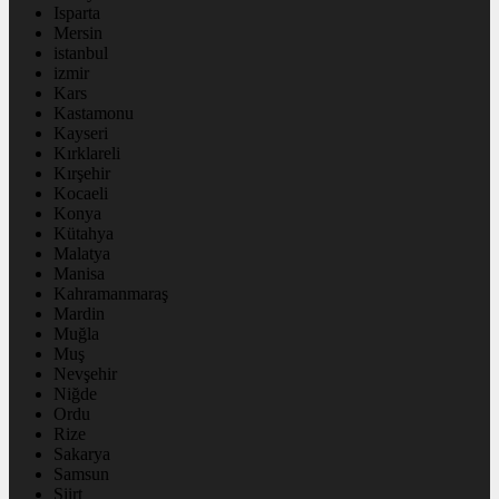
Isparta
Mersin
istanbul
izmir
Kars
Kastamonu
Kayseri
Kırklareli
Kırşehir
Kocaeli
Konya
Kütahya
Malatya
Manisa
Kahramanmaraş
Mardin
Muğla
Muş
Nevşehir
Niğde
Ordu
Rize
Sakarya
Samsun
Siirt