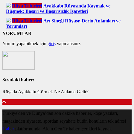
Rüya Tabirleri
Ayakkabı Rüyasında Kaymak ve
Düşmek: Başarı ve Başarısızlık İşaretleri
Rüya Tabirleri
Arı Sineği Rüyası: Derin Anlamları ve
Yorumları
YORUMLAR
Yorum yapabilmek için
giriş
yapmalısınız.
Sıradaki haber:
Rüyada Ayakkabı Görmek Ne Anlama Gelir?
Türkiye'den ve Dünya’dan son dakika haberler, köşe yazıları,
magazinden siyasete, spordan seyahate bütün konuların tek adresi
Haber
platformunda; Alem.Gen.Tr haber içerikleri kaynak