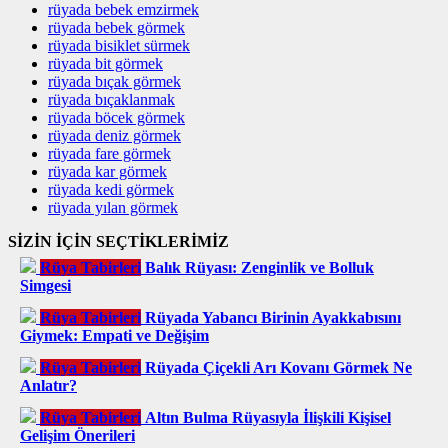
rüyada bebek emzirmek
rüyada bebek görmek
rüyada bisiklet sürmek
rüyada bit görmek
rüyada bıçak görmek
rüyada bıçaklanmak
rüyada böcek görmek
rüyada deniz görmek
rüyada fare görmek
rüyada kar görmek
rüyada kedi görmek
rüyada yılan görmek
SİZİN İÇİN SEÇTİKLERİMİZ
Rüya Tabirleri
Balık Rüyası: Zenginlik ve Bolluk
Simgesi
Rüya Tabirleri
Rüyada Yabancı Birinin Ayakkabısını
Giymek: Empati ve Değişim
Rüya Tabirleri
Rüyada Çiçekli Arı Kovanı Görmek Ne
Anlatır?
Rüya Tabirleri
Altın Bulma Rüyasıyla İlişkili Kişisel
Gelişim Önerileri