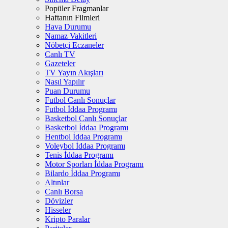
Popüler Fragmanlar
Haftanın Filmleri
Hava Durumu
Namaz Vakitleri
Nöbetçi Eczaneler
Canlı TV
Gazeteler
TV Yayın Akışları
Nasıl Yapılır
Puan Durumu
Futbol Canlı Sonuçlar
Futbol İddaa Programı
Basketbol Canlı Sonuçlar
Basketbol İddaa Programı
Hentbol İddaa Programı
Voleybol İddaa Programı
Tenis İddaa Programı
Motor Sporları İddaa Programı
Bilardo İddaa Programı
Altınlar
Canlı Borsa
Dövizler
Hisseler
Kripto Paralar