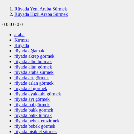
Rüyada Yeni Araba Sürmek
Rüyada Hızlı Araba Sürmek
0
0
0
0
0
0
araba
Kırmızı
Rüyada
rüyada ağlamak
rüyada akrep görmek
rüyada altın bulmak
rüyada altın görmek
rüyada araba sürmek
rüyada arı görmek
rüyada aslan görmek
rüyada at görmek
rüyada ayakkabı görmek
rüyada ayı görmek
rüyada bal görmek
rüyada balık görmek
rüyada balık tutmak
rüyada bebek emzirmek
rüyada bebek görmek
rüyada bisiklet sürmek