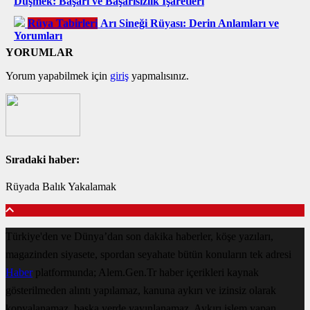
Düşmek: Başarı ve Başarısızlık İşaretleri
Rüya Tabirleri
Arı Sineği Rüyası: Derin Anlamları ve
Yorumları
YORUMLAR
Yorum yapabilmek için
giriş
yapmalısınız.
Sıradaki haber:
Rüyada Balık Yakalamak
Türkiye'den ve Dünya’dan son dakika haberler, köşe yazıları,
magazinden siyasete, spordan seyahate bütün konuların tek adresi
Haber
platformunda; Alem.Gen.Tr haber içerikleri kaynak
gösterilmeden alıntı yapılamaz, kanuna aykırı ve izinsiz olarak
kopyalanamaz, başka yerde yayınlanamaz. Aykırı işlem yapan