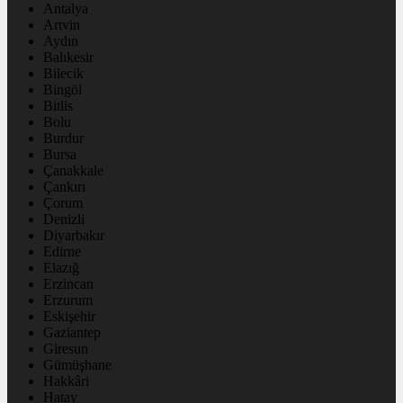
Antalya
Artvin
Aydın
Balıkesir
Bilecik
Bingöl
Bitlis
Bolu
Burdur
Bursa
Çanakkale
Çankırı
Çorum
Denizli
Diyarbakır
Edirne
Elazığ
Erzincan
Erzurum
Eskişehir
Gaziantep
Giresun
Gümüşhane
Hakkâri
Hatay