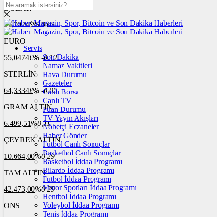
DOLAR
47,7024
$
% 0.05
EURO
Servis
Son Dakika
55,0474
€
% -0.12
Namaz Vakitleri
STERLİN
Hava Durumu
Gazeteler
64,3334
£
% -0.05
Canlı Borsa
Canlı TV
GRAM ALTIN
Puan Durumu
TV Yayın Akışları
6.499,51
%0,11
Nöbetçi Eczaneler
Haber Gönder
ÇEYREK ALTIN
Futbol Canlı Sonuçlar
Basketbol Canlı Sonuçlar
10.664,00
%0,29
Basketbol İddaa Programı
Bilardo İddaa Programı
TAM ALTIN
Futbol İddaa Programı
Motor Sporları İddaa Programı
42.473,00
%0,29
Hentbol İddaa Programı
Voleybol İddaa Programı
ONS
Tenis İddaa Programı