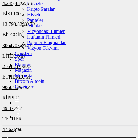
4.245,48
%0,13
Dövizler
Kripto Paralar
BİST100
Hisseler
Pariteler
13.798,82
%0,70
Altınlar
Vizyondaki Filmler
BİTCOİN
Haftanın Filmleri
Popüler Fragmanlar
3064703
฿
%-0.5
Vizyon Takvimi
Gündem
LİTECOİN
Spor
Ekonomi
2164.21
Ł
%0.7
Magazin
Memurlar
ETHEREUM
Bitcoin Altcoin
Gazeteler
90664
Ξ
%-0.2
RİPPLE
49.37
%-3
TETHER
47.62
$
%0