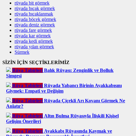
rüyada bit görmek
rüyada bıçak görmek
rüyada bıçaklanmak
rüyada böcek görmek
rüyada deniz görmek
rüyada fare görmek
rüyada kar görmek
rüyada kedi görmek
rüyada yılan görmek
Sürmek
SİZİN İÇİN SEÇTİKLERİMİZ
Rüya Tabirleri
Balık Rüyası: Zenginlik ve Bolluk
Simgesi
Rüya Tabirleri
Rüyada Yabancı Birinin Ayakkabısını
Giymek: Empati ve Değişim
Rüya Tabirleri
Rüyada Çiçekli Arı Kovanı Görmek Ne
Anlatır?
Rüya Tabirleri
Altın Bulma Rüyasıyla İlişkili Kişisel
Gelişim Önerileri
Rüya Tabirleri
Ayakkabı Rüyasında Kaymak ve