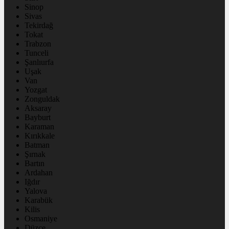
Sinop
Sivas
Tekirdağ
Tokat
Trabzon
Tunceli
Şanlıurfa
Uşak
Van
Yozgat
Zonguldak
Aksaray
Bayburt
Karaman
Kırıkkale
Batman
Şırnak
Bartın
Ardahan
Iğdır
Yalova
Karabük
Kilis
Osmaniye
Düzce