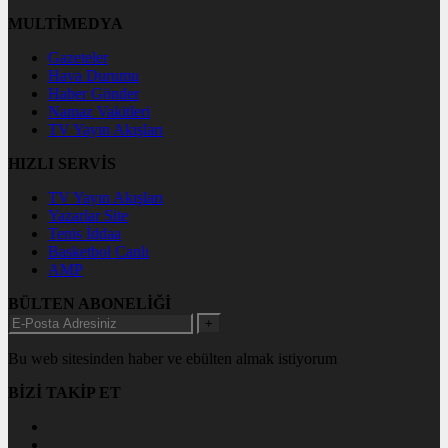
MULTİMEDYA
Gazeteler
Hava Durumu
Haber Gönder
Namaz Vakitleri
TV Yayın Akışları
HIZLI SERVİS
TV Yayın Akışları
Yazarlar Site
Tenis İddaa
Basketbol Canlı
AMP
BÜLTEN ABONELİĞİ
+
Bu web sitesinden haber ve ebülten almak istiyorum
BİZİ TAKİP ET