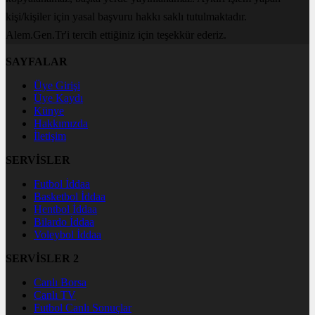
kişi/kişiler için yasal başvuru hakkı saklı tutulmaktadır.
Alem.Gen.Tr'i tercih ettiğiniz için teşekkür ederiz.
SAYFALAR
Üye Girişi
Üye Kaydı
Künye
Hakkımızda
İletişim
SERVİSLER
Futbol İddaa
Basketbol İddaa
Hentbol İddaa
Bilardo İddaa
Voleybol İddaa
SERVİSLER 2
Canlı Borsa
Canlı TV
Futbol Canlı Sonuçlar