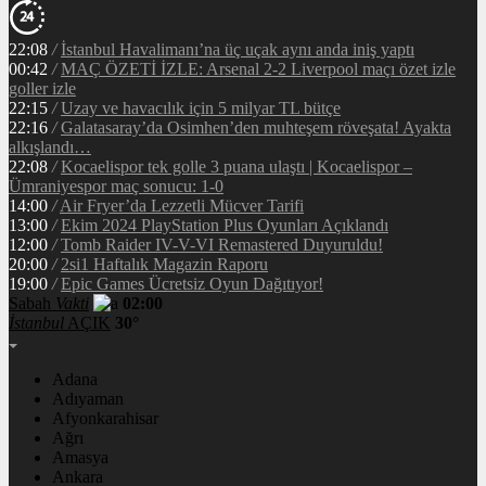
22:08
/
İstanbul Havalimanı’na üç uçak aynı anda iniş yaptı
00:42
/
MAÇ ÖZETİ İZLE: Arsenal 2-2 Liverpool maçı özet izle
goller izle
22:15
/
Uzay ve havacılık için 5 milyar TL bütçe
22:16
/
Galatasaray’da Osimhen’den muhteşem röveşata! Ayakta
alkışlandı…
22:08
/
Kocaelispor tek golle 3 puana ulaştı | Kocaelispor –
Ümraniyespor maç sonucu: 1-0
14:00
/
Air Fryer’da Lezzetli Mücver Tarifi
13:00
/
Ekim 2024 PlayStation Plus Oyunları Açıklandı
12:00
/
Tomb Raider IV-V-VI Remastered Duyuruldu!
20:00
/
2si1 Haftalık Magazin Raporu
19:00
/
Epic Games Ücretsiz Oyun Dağıtıyor!
Sabah
Vakti
02:00
İstanbul
AÇIK
30°
Adana
Adıyaman
Afyonkarahisar
Ağrı
Amasya
Ankara