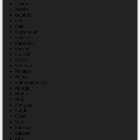
Isparta
Mersin
istanbul
izmir
Kars
Kastamonu
Kayseri
Kırklareli
Kırşehir
Kocaeli
Konya
Kütahya
Malatya
Manisa
Kahramanmaraş
Mardin
Muğla
Muş
Nevşehir
Niğde
Ordu
Rize
Sakarya
Samsun
Siirt