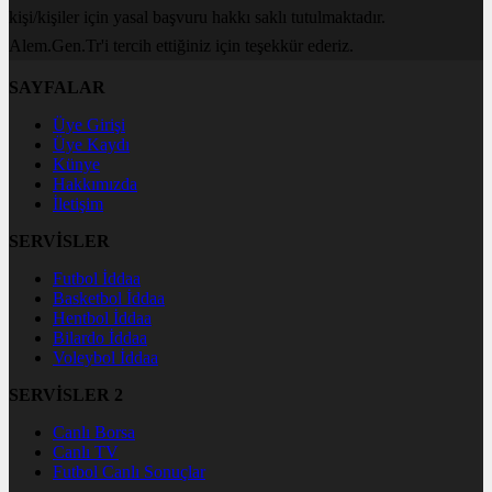
kişi/kişiler için yasal başvuru hakkı saklı tutulmaktadır.
Alem.Gen.Tr'i tercih ettiğiniz için teşekkür ederiz.
SAYFALAR
Üye Girişi
Üye Kaydı
Künye
Hakkımızda
İletişim
SERVİSLER
Futbol İddaa
Basketbol İddaa
Hentbol İddaa
Bilardo İddaa
Voleybol İddaa
SERVİSLER 2
Canlı Borsa
Canlı TV
Futbol Canlı Sonuçlar