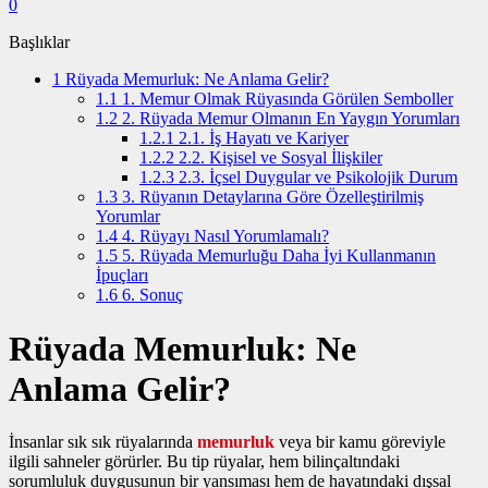
0
Başlıklar
1
Rüyada Memurluk: Ne Anlama Gelir?
1.1
1. Memur Olmak Rüyasında Görülen Semboller
1.2
2. Rüyada Memur Olmanın En Yaygın Yorumları
1.2.1
2.1. İş Hayatı ve Kariyer
1.2.2
2.2. Kişisel ve Sosyal İlişkiler
1.2.3
2.3. İçsel Duygular ve Psikolojik Durum
1.3
3. Rüyanın Detaylarına Göre Özelleştirilmiş
Yorumlar
1.4
4. Rüyayı Nasıl Yorumlamalı?
1.5
5. Rüyada Memurluğu Daha İyi Kullanmanın
İpuçları
1.6
6. Sonuç
Rüyada Memurluk: Ne
Anlama Gelir?
İnsanlar sık sık rüyalarında
memurluk
veya bir kamu göreviyle
ilgili sahneler görürler. Bu tip rüyalar, hem bilinçaltındaki
sorumluluk duygusunun bir yansıması hem de hayatındaki dışsal