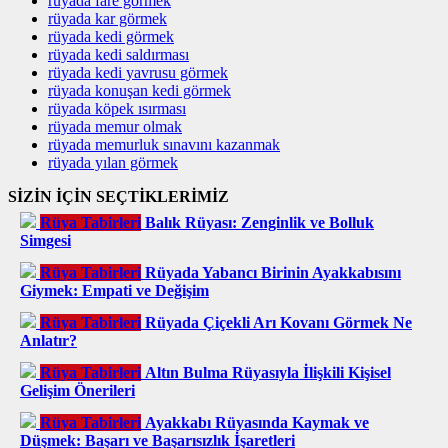
rüyada fare görmek
rüyada kar görmek
rüyada kedi görmek
rüyada kedi saldırması
rüyada kedi yavrusu görmek
rüyada konuşan kedi görmek
rüyada köpek ısırması
rüyada memur olmak
rüyada memurluk sınavını kazanmak
rüyada yılan görmek
SİZİN İÇİN SEÇTİKLERİMİZ
Rüya Tabirleri
Balık Rüyası: Zenginlik ve Bolluk
Simgesi
Rüya Tabirleri
Rüyada Yabancı Birinin Ayakkabısını
Giymek: Empati ve Değişim
Rüya Tabirleri
Rüyada Çiçekli Arı Kovanı Görmek Ne
Anlatır?
Rüya Tabirleri
Altın Bulma Rüyasıyla İlişkili Kişisel
Gelişim Önerileri
Rüya Tabirleri
Ayakkabı Rüyasında Kaymak ve
Düşmek: Başarı ve Başarısızlık İşaretleri