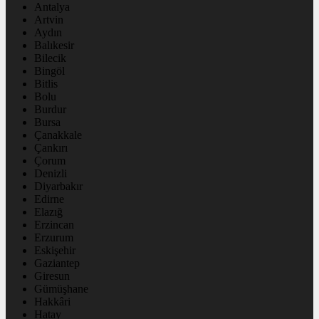
Antalya
Artvin
Aydın
Balıkesir
Bilecik
Bingöl
Bitlis
Bolu
Burdur
Bursa
Çanakkale
Çankırı
Çorum
Denizli
Diyarbakır
Edirne
Elazığ
Erzincan
Erzurum
Eskişehir
Gaziantep
Giresun
Gümüşhane
Hakkâri
Hatay