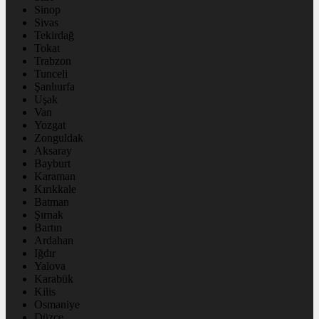
Sinop
Sivas
Tekirdağ
Tokat
Trabzon
Tunceli
Şanlıurfa
Uşak
Van
Yozgat
Zonguldak
Aksaray
Bayburt
Karaman
Kırıkkale
Batman
Şırnak
Bartın
Ardahan
Iğdır
Yalova
Karabük
Kilis
Osmaniye
Düzce