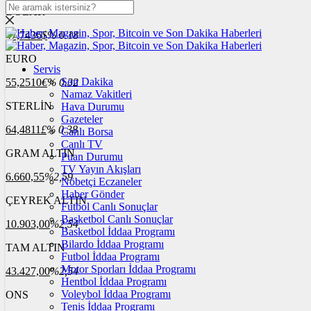
DOLAR
47,7436
$
% 0.18
EURO
Servis
Son Dakika
55,2510
€
% 0.32
Namaz Vakitleri
STERLİN
Hava Durumu
Gazeteler
64,4811
£
% 0.38
Canlı Borsa
Canlı TV
GRAM ALTIN
Puan Durumu
TV Yayın Akışları
6.660,55
%2,59
Nöbetçi Eczaneler
Haber Gönder
ÇEYREK ALTIN
Futbol Canlı Sonuçlar
Basketbol Canlı Sonuçlar
10.903,00
%2,54
Basketbol İddaa Programı
Bilardo İddaa Programı
TAM ALTIN
Futbol İddaa Programı
Motor Sporları İddaa Programı
43.427,00
%2,54
Hentbol İddaa Programı
Voleybol İddaa Programı
ONS
Tenis İddaa Programı