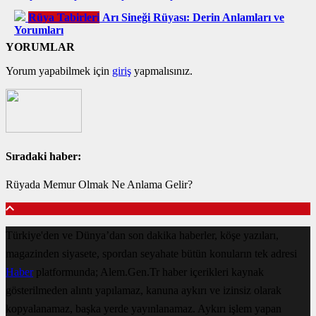
Rüya Tabirleri
Arı Sineği Rüyası: Derin Anlamları ve
Yorumları
YORUMLAR
Yorum yapabilmek için
giriş
yapmalısınız.
Sıradaki haber:
Rüyada Memur Olmak Ne Anlama Gelir?
Türkiye'den ve Dünya’dan son dakika haberler, köşe yazıları,
magazinden siyasete, spordan seyahate bütün konuların tek adresi
Haber
platformunda; Alem.Gen.Tr haber içerikleri kaynak
gösterilmeden alıntı yapılamaz, kanuna aykırı ve izinsiz olarak
kopyalanamaz, başka yerde yayınlanamaz. Aykırı işlem yapan