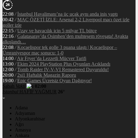
22:08
/
İstanbul Havalimanı’na üç uçak aynı anda iniş yaptı
00:42
/
MAÇ ÖZETİ İZLE: Arsenal 2-2 Liverpool maçı özet izle
goller izle
22:15
/
Uzay ve havacılık için 5 milyar TL bütçe
22:16
/
Galatasaray’da Osimhen’den muhteşem röveşata! Ayakta
alkışlandı…
22:08
/
Kocaelispor tek golle 3 puana ulaştı | Kocaelispor –
Ümraniyespor maç sonucu: 1-0
14:00
/
Air Fryer’da Lezzetli Mücver Tarifi
13:00
/
Ekim 2024 PlayStation Plus Oyunları Açıklandı
12:00
/
Tomb Raider IV-V-VI Remastered Duyuruldu!
20:00
/
2si1 Haftalık Magazin Raporu
19:00
/
Epic Games Ücretsiz Oyun Dağıtıyor!
Sabah
Vakti
02:00
İstanbul
HAFİF YAĞMUR
26°
Adana
Adıyaman
Afyonkarahisar
Ağrı
Amasya
Ankara