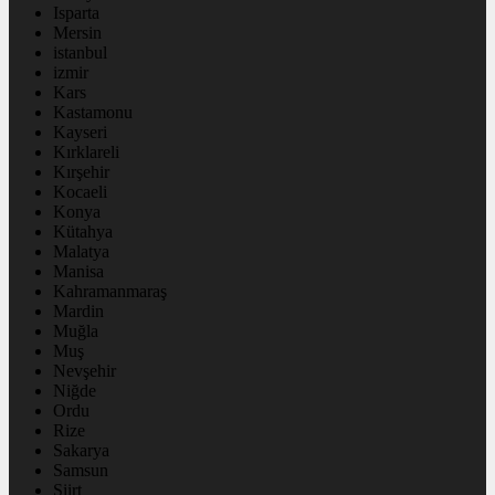
Isparta
Mersin
istanbul
izmir
Kars
Kastamonu
Kayseri
Kırklareli
Kırşehir
Kocaeli
Konya
Kütahya
Malatya
Manisa
Kahramanmaraş
Mardin
Muğla
Muş
Nevşehir
Niğde
Ordu
Rize
Sakarya
Samsun
Siirt