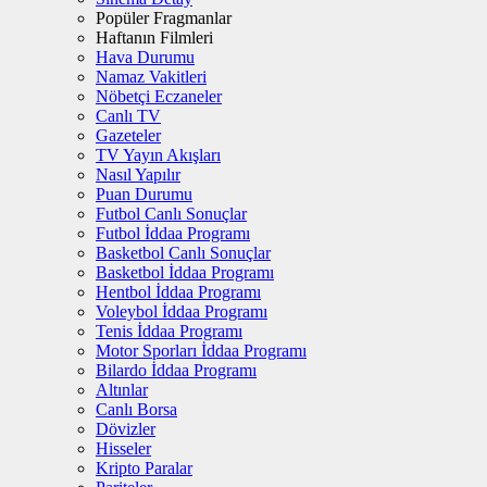
Popüler Fragmanlar
Haftanın Filmleri
Hava Durumu
Namaz Vakitleri
Nöbetçi Eczaneler
Canlı TV
Gazeteler
TV Yayın Akışları
Nasıl Yapılır
Puan Durumu
Futbol Canlı Sonuçlar
Futbol İddaa Programı
Basketbol Canlı Sonuçlar
Basketbol İddaa Programı
Hentbol İddaa Programı
Voleybol İddaa Programı
Tenis İddaa Programı
Motor Sporları İddaa Programı
Bilardo İddaa Programı
Altınlar
Canlı Borsa
Dövizler
Hisseler
Kripto Paralar