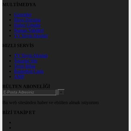
MULTİMEDYA
Gazeteler
Hava Durumu
Haber Gönder
Namaz Vakitleri
TV Yayın Akışları
HIZLI SERVİS
TV Yayın Akışları
Yazarlar Site
Tenis İddaa
Basketbol Canlı
AMP
BÜLTEN ABONELİĞİ
+
Bu web sitesinden haber ve ebülten almak istiyorum
BİZİ TAKİP ET