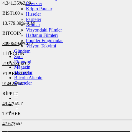
4.341,35
%2,39
Dövizler
Kripto Paralar
BİST100
Hisseler
Pariteler
13.779,39
%-0,14
Altınlar
Vizyondaki Filmler
BİTCOİN
Haftanın Filmleri
Popüler Fragmanlar
3090649
฿
%-0.2
Vizyon Takvimi
Gündem
LİTECOİN
Spor
Ekonomi
2196.58
Ł
%1.2
Magazin
Memurlar
ETHEREUM
Bitcoin Altcoin
Gazeteler
91412
Ξ
%0
RİPPLE
49.47
%0.7
TETHER
47.67
$
%0