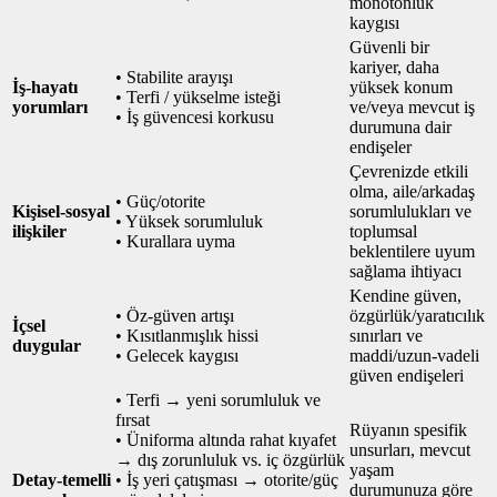
monotonluk
kaygısı
Güvenli bir
kariyer, daha
• Stabilite arayışı
İş‑hayatı
yüksek konum
• Terfi / yükselme isteği
yorumları
ve/veya mevcut iş
• İş güvencesi korkusu
durumuna dair
endişeler
Çevrenizde etkili
olma, aile/arkadaş
• Güç/otorite
Kişisel‑sosyal
sorumlulukları ve
• Yüksek sorumluluk
ilişkiler
toplumsal
• Kurallara uyma
beklentilere uyum
sağlama ihtiyacı
Kendine güven,
• Öz‑güven artışı
özgürlük/yaratıcılık
İçsel
• Kısıtlanmışlık hissi
sınırları ve
duygular
• Gelecek kaygısı
maddi/uzun‑vadeli
güven endişeleri
• Terfi → yeni sorumluluk ve
fırsat
Rüyanın spesifik
• Üniforma altında rahat kıyafet
unsurları, mevcut
→ dış zorunluluk vs. iç özgürlük
yaşam
Detay‑temelli
• İş yeri çatışması → otorite/güç
durumunuza göre