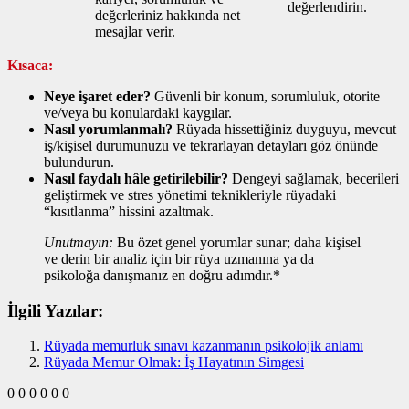
değerlendirin.
değerleriniz hakkında net
mesajlar verir.
Kısaca:
Neye işaret eder?
Güvenli bir konum, sorumluluk, otorite
ve/veya bu konulardaki kaygılar.
Nasıl yorumlanmalı?
Rüyada hissettiğiniz duyguyu, mevcut
iş/kişisel durumunuzu ve tekrarlayan detayları göz önünde
bulundurun.
Nasıl faydalı hâle getirilebilir?
Dengeyi sağlamak, becerileri
geliştirmek ve stres yönetimi teknikleriyle rüyadaki
“kısıtlanma” hissini azaltmak.
Unutmayın:
Bu özet genel yorumlar sunar; daha kişisel
ve derin bir analiz için bir rüya uzmanına ya da
psikoloğa danışmanız en doğru adımdır.*
İlgili Yazılar:
Rüyada memurluk sınavı kazanmanın psikolojik anlamı
Rüyada Memur Olmak: İş Hayatının Simgesi
0
0
0
0
0
0