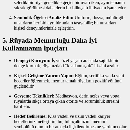
seferlik bir rüya genellikle geçici bir uyarı iken, aynı temanın
sık sık görülmesi daha derin bir bilinçaltı ihtiyacını işaret eder.
Sembolik Öğeleri Analiz Edin:
Uniform, dosya, mühür gibi
unsurların her biri ayrı bir anlam taşıyabilir; bu unsurları
kişisel deneyimlerinizle eşleştirin.
5. Rüyada Memurluğu Daha İyi
Kullanmanın İpuçları
Dengeyi Koruyun:
İş ve özel yaşam arasında sağlıklı bir
denge kurmak, rüyanızdaki “kısıtlanmışlık” hissini azaltır.
Kişisel Gelişime Yatırım Yapın:
Eğitim, sertifika ya da yeni
beceriler öğrenmek, memur temalı rüyaların pozitif yönünü
güçlendirir.
Gevşeme Teknikleri:
Meditasyon, derin nefes veya yoga,
rüyalarda sıkça ortaya çıkan otorite ve sorumluluk stresini
hafifletir.
Hedef Belirleme:
Kısa vadeli ve uzun vadeli kariyer
hedeflerinizi netleştirin; bu, bilinçaltınızın “memur”
sembolünü olumlu bir amaçla ilişkilendirmesine yardımcı olur.