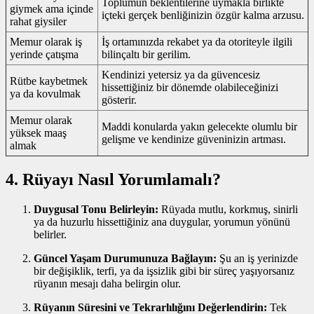
Toplumun beklentilerine uymakla birlikte
giymek ama içinde
içteki gerçek benliğinizin özgür kalma arzusu.
rahat giysiler
Memur olarak iş
İş ortamınızda rekabet ya da otoriteyle ilgili
yerinde çatışma
bilinçaltı bir gerilim.
Kendinizi yetersiz ya da güvencesiz
Rütbe kaybetmek
hissettiğiniz bir dönemde olabileceğinizi
ya da kovulmak
gösterir.
Memur olarak
Maddi konularda yakın gelecekte olumlu bir
yüksek maaş
gelişme ve kendinize güveninizin artması.
almak
4. Rüyayı Nasıl Yorumlamalı?
Duygusal Tonu Belirleyin:
Rüyada mutlu, korkmuş, sinirli
ya da huzurlu hissettiğiniz ana duygular, yorumun yönünü
belirler.
Güncel Yaşam Durumunuza Bağlayın:
Şu an iş yerinizde
bir değişiklik, terfi, ya da işsizlik gibi bir süreç yaşıyorsanız
rüyanın mesajı daha belirgin olur.
Rüyanın Süresini ve Tekrarlılığını Değerlendirin:
Tek