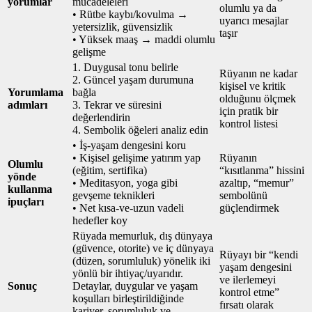
yorumlar
mücadeleleri
olumlu ya da
• Rütbe kaybı/kovulma →
uyarıcı mesajlar
yetersizlik, güvensizlik
taşır
• Yüksek maaş → maddi olumlu
gelişme
1. Duygusal tonu belirle
Rüyanın ne kadar
2. Güncel yaşam durumuna
kişisel ve kritik
Yorumlama
bağla
olduğunu ölçmek
adımları
3. Tekrar ve süresini
için pratik bir
değerlendirin
kontrol listesi
4. Sembolik öğeleri analiz edin
• İş‑yaşam dengesini koru
• Kişisel gelişime yatırım yap
Rüyanın
Olumlu
(eğitim, sertifika)
“kısıtlanma” hissini
yönde
• Meditasyon, yoga gibi
azaltıp, “memur”
kullanma
gevşeme teknikleri
sembolünü
ipuçları
• Net kısa‑ve‑uzun vadeli
güçlendirmek
hedefler koy
Rüyada memurluk, dış dünyaya
(güvence, otorite) ve iç dünyaya
Rüyayı bir “kendi
(düzen, sorumluluk) yönelik iki
yaşam dengesini
yönlü bir ihtiyaç/uyarıdır.
ve ilerlemeyi
Sonuç
Detaylar, duygular ve yaşam
kontrol etme”
koşulları birleştirildiğinde
fırsatı olarak
kariyer, sorumluluk ve