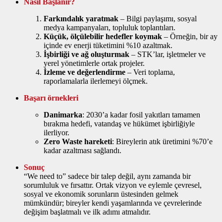
Nasıl Başlanır?
Farkındalık yaratmak
– Bilgi paylaşımı, sosyal
medya kampanyaları, topluluk toplantıları.
Küçük, ölçülebilir hedefler koymak
– Örneğin, bir ay
içinde ev enerji tüketimini %10 azaltmak.
İşbirliği ve ağ oluşturmak
– STK’lar, işletmeler ve
yerel yönetimlerle ortak projeler.
İzleme ve değerlendirme
– Veri toplama,
raporlamalarla ilerlemeyi ölçmek.
Başarı örnekleri
Danimarka
: 2030’a kadar fosil yakıtları tamamen
bırakma hedefi, vatandaş ve hükümet işbirliğiyle
ilerliyor.
Zero Waste hareketi
: Bireylerin atık üretimini %70’e
kadar azaltması sağlandı.
Sonuç
“We need to” sadece bir talep değil, aynı zamanda bir
sorumluluk ve fırsattır. Ortak vizyon ve eylemle çevresel,
sosyal ve ekonomik sorunların üstesinden gelmek
mümkündür; bireyler kendi yaşamlarında ve çevrelerinde
değişim başlatmalı ve ilk adımı atmalıdır.