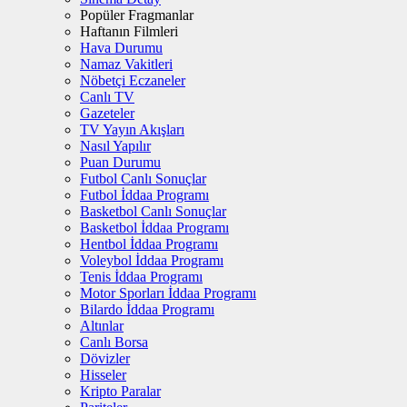
Popüler Fragmanlar
Haftanın Filmleri
Hava Durumu
Namaz Vakitleri
Nöbetçi Eczaneler
Canlı TV
Gazeteler
TV Yayın Akışları
Nasıl Yapılır
Puan Durumu
Futbol Canlı Sonuçlar
Futbol İddaa Programı
Basketbol Canlı Sonuçlar
Basketbol İddaa Programı
Hentbol İddaa Programı
Voleybol İddaa Programı
Tenis İddaa Programı
Motor Sporları İddaa Programı
Bilardo İddaa Programı
Altınlar
Canlı Borsa
Dövizler
Hisseler
Kripto Paralar