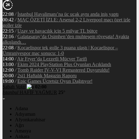
22:08
/
İstanbul Havalimanı’na üç uçak aynı anda iniş yaptı
00:42
/
MAÇ ÖZETİ İZLE: Arsenal 2-2 Liverpool maçı özet izle
goller izle
22:15
/
Uzay ve havacılık için 5 milyar TL bütçe
22:16
/
Galatasaray’da Osimhen’den muhteşem röveşata! Ayakta
alkışlandı…
22:08
/
Kocaelispor tek golle 3 puana ulaştı | Kocaelispor –
Ümraniyespor maç sonucu: 1-0
14:00
/
Air Fryer’da Lezzetli Mücver Tarifi
13:00
/
Ekim 2024 PlayStation Plus Oyunları Açıklandı
12:00
/
Tomb Raider IV-V-VI Remastered Duyuruldu!
20:00
/
2si1 Haftalık Magazin Raporu
19:00
/
Epic Games Ücretsiz Oyun Dağıtıyor!
Sabah
Vakti
02:00
İstanbul
HAFİF YAĞMUR
25°
Adana
Adıyaman
Afyonkarahisar
Ağrı
Amasya
Ankara