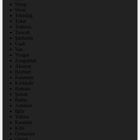
Sinop
Sivas
Tekirdağ
Tokat
Trabzon
Tunceli
Şanlıurfa
Uşak
Van
Yozgat
Zonguldak
Aksaray
Bayburt
Karaman
Kırıkkale
Batman
Şırnak
Bartın
Ardahan
Iğdır
Yalova
Karabük
Kilis
Osmaniye
Düzce