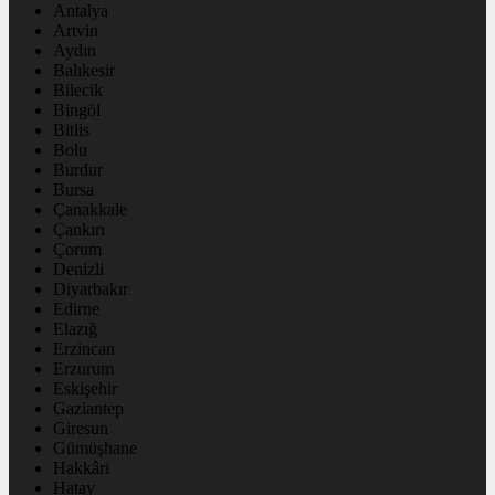
Antalya
Artvin
Aydın
Balıkesir
Bilecik
Bingöl
Bitlis
Bolu
Burdur
Bursa
Çanakkale
Çankırı
Çorum
Denizli
Diyarbakır
Edirne
Elazığ
Erzincan
Erzurum
Eskişehir
Gaziantep
Giresun
Gümüşhane
Hakkâri
Hatay