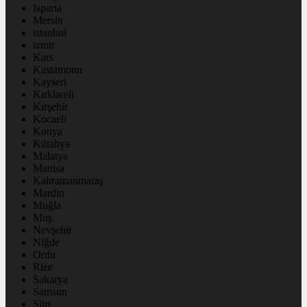
Isparta
Mersin
istanbul
izmir
Kars
Kastamonu
Kayseri
Kırklareli
Kırşehir
Kocaeli
Konya
Kütahya
Malatya
Manisa
Kahramanmaraş
Mardin
Muğla
Muş
Nevşehir
Niğde
Ordu
Rize
Sakarya
Samsun
Siirt