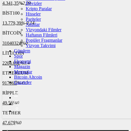
4.341,35
%2,39
Dövizler
Kripto Paralar
BİST100
Hisseler
Pariteler
13.779,39
%-0,14
Altınlar
Vizyondaki Filmler
BİTCOİN
Haftanın Filmleri
Popüler Fragmanlar
3104032
฿
%0
Vizyon Takvimi
Gündem
LİTECOİN
Spor
Ekonomi
2204.69
Ł
%1.4
Magazin
Memurlar
ETHEREUM
Bitcoin Altcoin
Gazeteler
91706
Ξ
%-0.2
RİPPLE
49.56
%0
TETHER
47.67
$
%0