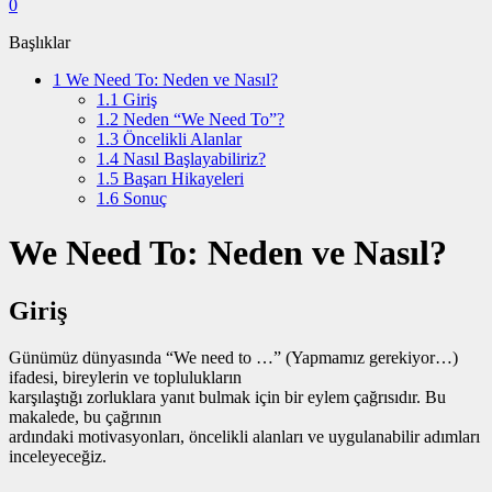
0
Başlıklar
1
We Need To: Neden ve Nasıl?
1.1
Giriş
1.2
Neden “We Need To”?
1.3
Öncelikli Alanlar
1.4
Nasıl Başlayabiliriz?
1.5
Başarı Hikayeleri
1.6
Sonuç
We Need To: Neden ve Nasıl?
Giriş
Günümüz dünyasında “We need to …” (Yapmamız gerekiyor…)
ifadesi, bireylerin ve toplulukların
karşılaştığı zorluklara yanıt bulmak için bir eylem çağrısıdır. Bu
makalede, bu çağrının
ardındaki motivasyonları, öncelikli alanları ve uygulanabilir adımları
inceleyeceğiz.