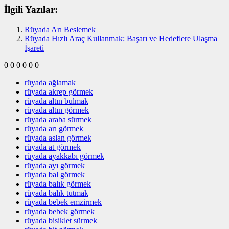
İlgili Yazılar:
Rüyada Arı Beslemek
Rüyada Hızlı Araç Kullanmak: Başarı ve Hedeflere Ulaşma
İşareti
0
0
0
0
0
0
rüyada ağlamak
rüyada akrep görmek
rüyada altın bulmak
rüyada altın görmek
rüyada araba sürmek
rüyada arı görmek
rüyada aslan görmek
rüyada at görmek
rüyada ayakkabı görmek
rüyada ayı görmek
rüyada bal görmek
rüyada balık görmek
rüyada balık tutmak
rüyada bebek emzirmek
rüyada bebek görmek
rüyada bisiklet sürmek