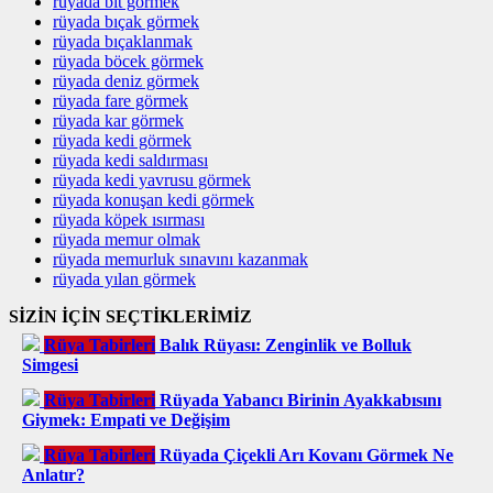
rüyada bit görmek
rüyada bıçak görmek
rüyada bıçaklanmak
rüyada böcek görmek
rüyada deniz görmek
rüyada fare görmek
rüyada kar görmek
rüyada kedi görmek
rüyada kedi saldırması
rüyada kedi yavrusu görmek
rüyada konuşan kedi görmek
rüyada köpek ısırması
rüyada memur olmak
rüyada memurluk sınavını kazanmak
rüyada yılan görmek
SİZİN İÇİN SEÇTİKLERİMİZ
Rüya Tabirleri
Balık Rüyası: Zenginlik ve Bolluk
Simgesi
Rüya Tabirleri
Rüyada Yabancı Birinin Ayakkabısını
Giymek: Empati ve Değişim
Rüya Tabirleri
Rüyada Çiçekli Arı Kovanı Görmek Ne
Anlatır?