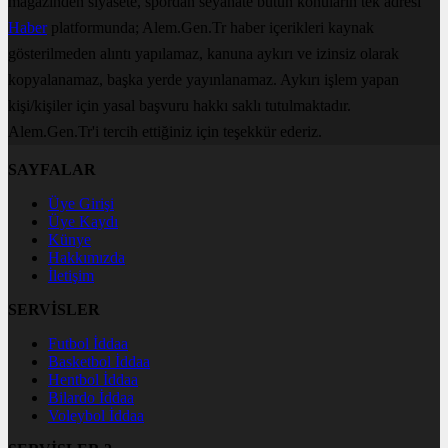
magazinden siyasete, spordan seyahate bütün konuların tek adresi
Haber
platformunda; Alem.Gen.Tr haber içerikleri kaynak
gösterilmeden alıntı yapılamaz, kanuna aykırı ve izinsiz olarak
kopyalanamaz, başka yerde yayınlanamaz. Aykırı işlem yapan
kişi/kişiler için yasal başvuru hakkı saklı tutulmaktadır.
Alem.Gen.Tr'i tercih ettiğiniz için teşekkür ederiz.
SAYFALAR
Üye Girişi
Üye Kaydı
Künye
Hakkımızda
İletişim
SERVİSLER
Futbol İddaa
Basketbol İddaa
Hentbol İddaa
Bilardo İddaa
Voleybol İddaa