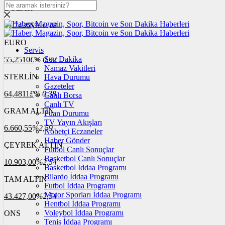
DOLAR
47,7436
$
% 0.18
EURO
Servis
Son Dakika
55,2510
€
% 0.32
Namaz Vakitleri
STERLİN
Hava Durumu
Gazeteler
64,4811
£
% 0.38
Canlı Borsa
Canlı TV
GRAM ALTIN
Puan Durumu
TV Yayın Akışları
6.660,55
%2,59
Nöbetçi Eczaneler
Haber Gönder
ÇEYREK ALTIN
Futbol Canlı Sonuçlar
Basketbol Canlı Sonuçlar
10.903,00
%2,54
Basketbol İddaa Programı
Bilardo İddaa Programı
TAM ALTIN
Futbol İddaa Programı
Motor Sporları İddaa Programı
43.427,00
%2,54
Hentbol İddaa Programı
Voleybol İddaa Programı
ONS
Tenis İddaa Programı