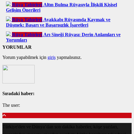
Rüya Tabirleri
Altın Bulma Rüyasıyla İlişkili Kişisel
Gelişim Önerileri
Rüya Tabirleri
Ayakkabı Rüyasında Kaymak ve
Düşmek: Başarı ve Başarısızlık İşaretleri
Rüya Tabirleri
Arı Sineği Rüyası: Derin Anlamları ve
Yorumları
YORUMLAR
Yorum yapabilmek için
giriş
yapmalısınız.
Sıradaki haber:
The user:
Türkiye'den ve Dünya’dan son dakika haberler, köşe yazıları,