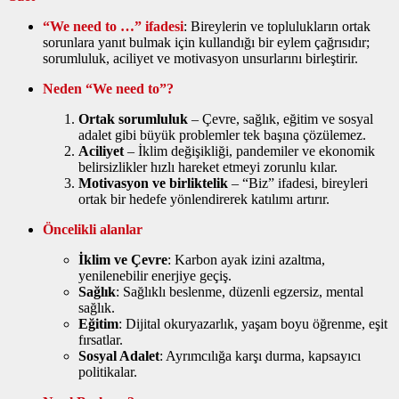
“We need to …” ifadesi
: Bireylerin ve toplulukların ortak
sorunlara yanıt bulmak için kullandığı bir eylem çağrısıdır;
sorumluluk, aciliyet ve motivasyon unsurlarını birleştirir.
Neden “We need to”?
Ortak sorumluluk
– Çevre, sağlık, eğitim ve sosyal
adalet gibi büyük problemler tek başına çözülemez.
Aciliyet
– İklim değişikliği, pandemiler ve ekonomik
belirsizlikler hızlı hareket etmeyi zorunlu kılar.
Motivasyon ve birliktelik
– “Biz” ifadesi, bireyleri
ortak bir hedefe yönlendirerek katılımı artırır.
Öncelikli alanlar
İklim ve Çevre
: Karbon ayak izini azaltma,
yenilenebilir enerjiye geçiş.
Sağlık
: Sağlıklı beslenme, düzenli egzersiz, mental
sağlık.
Eğitim
: Dijital okuryazarlık, yaşam boyu öğrenme, eşit
fırsatlar.
Sosyal Adalet
: Ayrımcılığa karşı durma, kapsayıcı
politikalar.