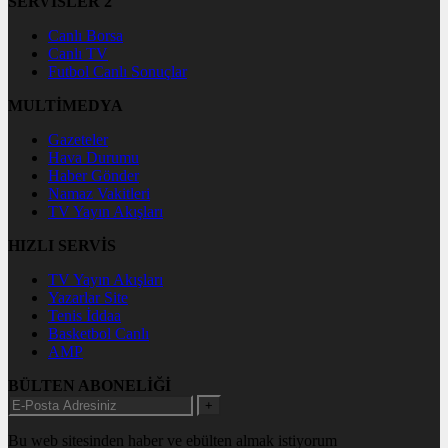
SERVİSLER 2
Canlı Borsa
Canlı TV
Futbol Canlı Sonuçlar
MULTİMEDYA
Gazeteler
Hava Durumu
Haber Gönder
Namaz Vakitleri
TV Yayın Akışları
HIZLI SERVİS
TV Yayın Akışları
Yazarlar Site
Tenis İddaa
Basketbol Canlı
AMP
BÜLTEN ABONELİĞİ
+
Bu web sitesinden haber ve ebülten almak istiyorum