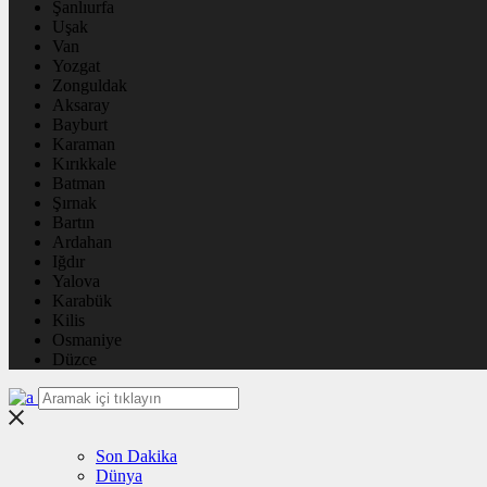
Şanlıurfa
Uşak
Van
Yozgat
Zonguldak
Aksaray
Bayburt
Karaman
Kırıkkale
Batman
Şırnak
Bartın
Ardahan
Iğdır
Yalova
Karabük
Kilis
Osmaniye
Düzce
Son Dakika
Dünya