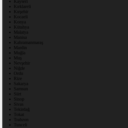
Kayseri
Kırklareli
Kırşehir
Kocaeli
Konya
Kütahya
Malatya
Manisa
Kahramanmaraş
Mardin
Muğla
Muş
Nevşehir
Niğde
Ordu
Rize
Sakarya
Samsun
Siirt
Sinop
Sivas
Tekirdağ
Tokat
Trabzon
Tunceli