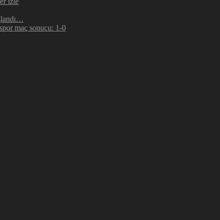
r izle
şlandı…
espor maç sonucu: 1-0