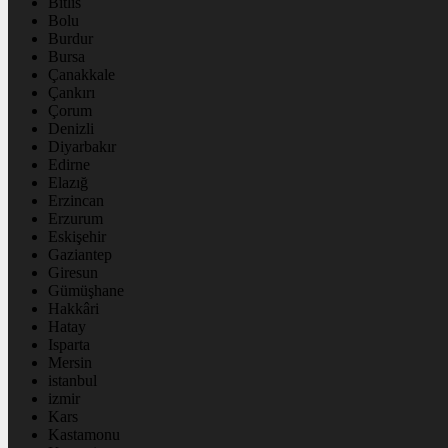
Bitlis
Bolu
Burdur
Bursa
Çanakkale
Çankırı
Çorum
Denizli
Diyarbakır
Edirne
Elazığ
Erzincan
Erzurum
Eskişehir
Gaziantep
Giresun
Gümüşhane
Hakkâri
Hatay
Isparta
Mersin
istanbul
izmir
Kars
Kastamonu