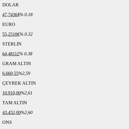
DOLAR
47,7436
$
% 0.18
EURO
55,2510
€
% 0.32
STERLİN
64,4811
£
% 0.38
GRAM ALTIN
6.660,55
%2,59
ÇEYREK ALTIN
10.910,00
%2,61
TAM ALTIN
43.452,00
%2,60
ONS