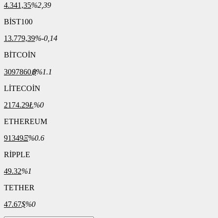
4.341,35
%2,39
BİST100
13.779,39
%-0,14
BİTCOİN
3097860
฿
%1.1
LİTECOİN
2174.29
Ł
%0
ETHEREUM
91349
Ξ
%0.6
RİPPLE
49.32
%1
TETHER
47.67
$
%0