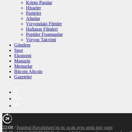
Kripto Paralar
Hisseler
Pariteler
Altınlar
Vizyondaki Filmler
Haftanın Filmleri
Popüler Fragmanlar
Vizyon Takvimi
Gündem
Spor
Ekonomi
Magazin
Memurlar
Bitcoin Altcoin
Gazeteler
22:08
/
İstanbul Havalimanı’na üç uçak aynı anda iniş yaptı