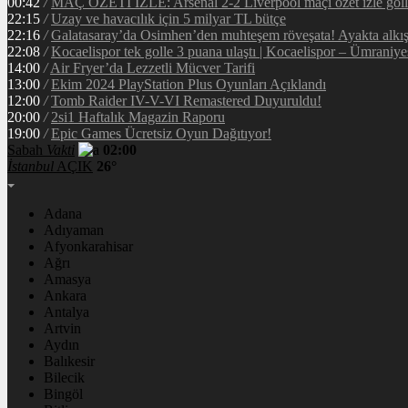
00:42
/
MAÇ ÖZETİ İZLE: Arsenal 2-2 Liverpool maçı özet izle golle
22:15
/
Uzay ve havacılık için 5 milyar TL bütçe
22:16
/
Galatasaray’da Osimhen’den muhteşem röveşata! Ayakta alkı
22:08
/
Kocaelispor tek golle 3 puana ulaştı | Kocaelispor – Ümraniy
14:00
/
Air Fryer’da Lezzetli Mücver Tarifi
13:00
/
Ekim 2024 PlayStation Plus Oyunları Açıklandı
12:00
/
Tomb Raider IV-V-VI Remastered Duyuruldu!
20:00
/
2si1 Haftalık Magazin Raporu
19:00
/
Epic Games Ücretsiz Oyun Dağıtıyor!
Sabah
Vakti
02:00
İstanbul
AÇIK
26°
Adana
Adıyaman
Afyonkarahisar
Ağrı
Amasya
Ankara
Antalya
Artvin
Aydın
Balıkesir
Bilecik
Bingöl