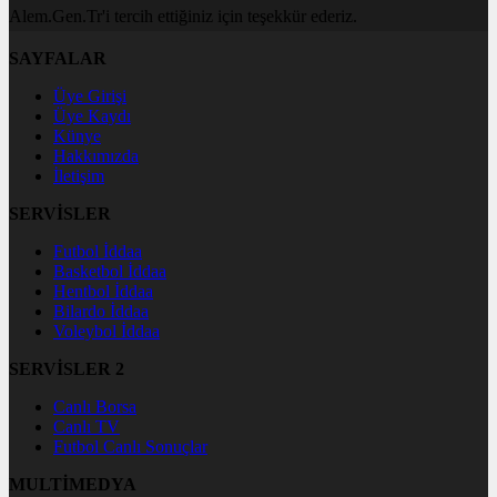
Alem.Gen.Tr'i tercih ettiğiniz için teşekkür ederiz.
SAYFALAR
Üye Girişi
Üye Kaydı
Künye
Hakkımızda
İletişim
SERVİSLER
Futbol İddaa
Basketbol İddaa
Hentbol İddaa
Bilardo İddaa
Voleybol İddaa
SERVİSLER 2
Canlı Borsa
Canlı TV
Futbol Canlı Sonuçlar
MULTİMEDYA