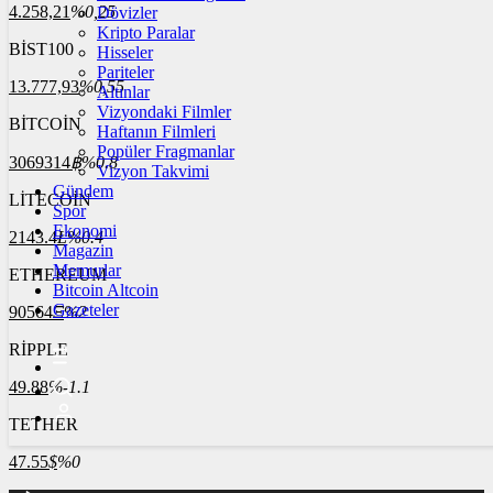
4.258,21
%0,25
Dövizler
Kripto Paralar
BİST100
Hisseler
Pariteler
13.777,93
%0,55
Altınlar
Vizyondaki Filmler
BİTCOİN
Haftanın Filmleri
Popüler Fragmanlar
3069314
฿
%0.8
Vizyon Takvimi
Gündem
LİTECOİN
Spor
Ekonomi
2143.4
Ł
%0.4
Magazin
Memurlar
ETHEREUM
Bitcoin Altcoin
Gazeteler
90564
Ξ
%2
RİPPLE
49.88
%-1.1
TETHER
47.55
$
%0