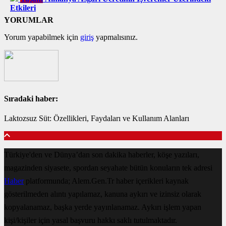
Etkileri
YORUMLAR
Yorum yapabilmek için
giriş
yapmalısınız.
Sıradaki haber:
Laktozsuz Süt: Özellikleri, Faydaları ve Kullanım Alanları
Türkiye'den ve Dünya’dan son dakika haberler, köşe yazıları,
magazinden siyasete, spordan seyahate bütün konuların tek adresi
Haber
platformunda; Alem.Gen.Tr haber içerikleri kaynak
gösterilmeden alıntı yapılamaz, kanuna aykırı ve izinsiz olarak
kopyalanamaz, başka yerde yayınlanamaz. Aykırı işlem yapan
kişi/kişiler için yasal başvuru hakkı saklı tutulmaktadır.