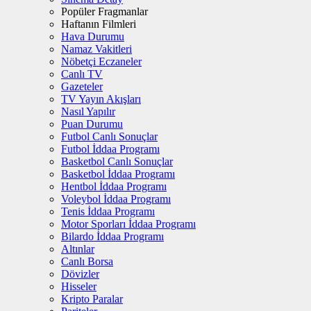
Popüler Fragmanlar
Haftanın Filmleri
Hava Durumu
Namaz Vakitleri
Nöbetçi Eczaneler
Canlı TV
Gazeteler
TV Yayın Akışları
Nasıl Yapılır
Puan Durumu
Futbol Canlı Sonuçlar
Futbol İddaa Programı
Basketbol Canlı Sonuçlar
Basketbol İddaa Programı
Hentbol İddaa Programı
Voleybol İddaa Programı
Tenis İddaa Programı
Motor Sporları İddaa Programı
Bilardo İddaa Programı
Altınlar
Canlı Borsa
Dövizler
Hisseler
Kripto Paralar