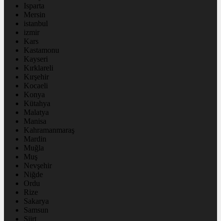
Isparta
Mersin
istanbul
izmir
Kars
Kastamonu
Kayseri
Kırklareli
Kırşehir
Kocaeli
Konya
Kütahya
Malatya
Manisa
Kahramanmaraş
Mardin
Muğla
Muş
Nevşehir
Niğde
Ordu
Rize
Sakarya
Samsun
Siirt