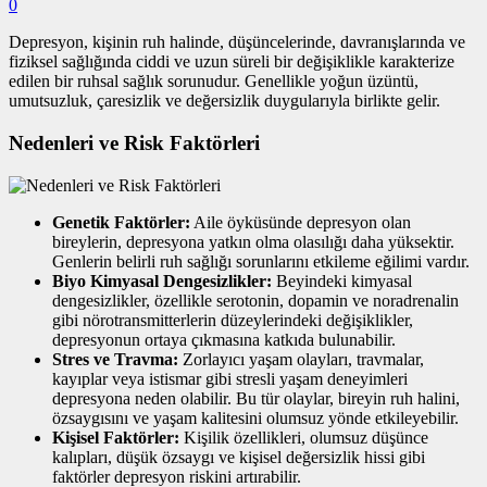
0
Depresyon, kişinin ruh halinde, düşüncelerinde, davranışlarında ve
fiziksel sağlığında ciddi ve uzun süreli bir değişiklikle karakterize
edilen bir ruhsal sağlık sorunudur. Genellikle yoğun üzüntü,
umutsuzluk, çaresizlik ve değersizlik duygularıyla birlikte gelir.
Nedenleri ve Risk Faktörleri
Genetik Faktörler:
Aile öyküsünde depresyon olan
bireylerin, depresyona yatkın olma olasılığı daha yüksektir.
Genlerin belirli ruh sağlığı sorunlarını etkileme eğilimi vardır.
Biyo Kimyasal Dengesizlikler:
Beyindeki kimyasal
dengesizlikler, özellikle serotonin, dopamin ve noradrenalin
gibi nörotransmitterlerin düzeylerindeki değişiklikler,
depresyonun ortaya çıkmasına katkıda bulunabilir.
Stres ve Travma:
Zorlayıcı yaşam olayları, travmalar,
kayıplar veya istismar gibi stresli yaşam deneyimleri
depresyona neden olabilir. Bu tür olaylar, bireyin ruh halini,
özsaygısını ve yaşam kalitesini olumsuz yönde etkileyebilir.
Kişisel Faktörler:
Kişilik özellikleri, olumsuz düşünce
kalıpları, düşük özsaygı ve kişisel değersizlik hissi gibi
faktörler depresyon riskini artırabilir.