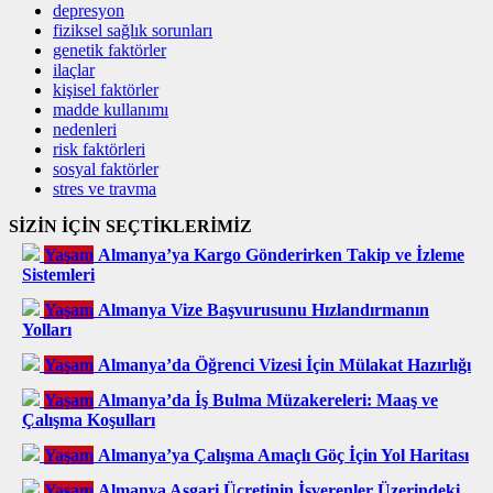
depresyon
fiziksel sağlık sorunları
genetik faktörler
ilaçlar
kişisel faktörler
madde kullanımı
nedenleri
risk faktörleri
sosyal faktörler
stres ve travma
SİZİN İÇİN SEÇTİKLERİMİZ
Yaşam
Almanya’ya Kargo Gönderirken Takip ve İzleme
Sistemleri
Yaşam
Almanya Vize Başvurusunu Hızlandırmanın
Yolları
Yaşam
Almanya’da Öğrenci Vizesi İçin Mülakat Hazırlığı
Yaşam
Almanya’da İş Bulma Müzakereleri: Maaş ve
Çalışma Koşulları
Yaşam
Almanya’ya Çalışma Amaçlı Göç İçin Yol Haritası
Yaşam
Almanya Asgari Ücretinin İşverenler Üzerindeki