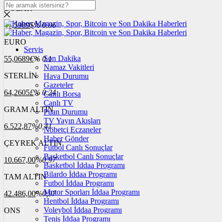
DOLAR
47,5989
$
% 0.06
EURO
Servis
Son Dakika
55,0689
€
% 0.1
Namaz Vakitleri
STERLİN
Hava Durumu
Gazeteler
64,2605
£
% 0.24
Canlı Borsa
Canlı TV
GRAM ALTIN
Puan Durumu
TV Yayın Akışları
6.522,87
%0,41
Nöbetçi Eczaneler
Haber Gönder
ÇEYREK ALTIN
Futbol Canlı Sonuçlar
Basketbol Canlı Sonuçlar
10.667,00
%0,97
Basketbol İddaa Programı
Bilardo İddaa Programı
TAM ALTIN
Futbol İddaa Programı
Motor Sporları İddaa Programı
42.486,00
%0,97
Hentbol İddaa Programı
Voleybol İddaa Programı
ONS
Tenis İddaa Programı