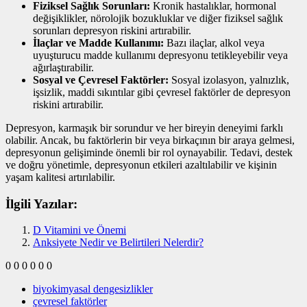
Fiziksel Sağlık Sorunları:
Kronik hastalıklar, hormonal
değişiklikler, nörolojik bozukluklar ve diğer fiziksel sağlık
sorunları depresyon riskini artırabilir.
İlaçlar ve Madde Kullanımı:
Bazı ilaçlar, alkol veya
uyuşturucu madde kullanımı depresyonu tetikleyebilir veya
ağırlaştırabilir.
Sosyal ve Çevresel Faktörler:
Sosyal izolasyon, yalnızlık,
işsizlik, maddi sıkıntılar gibi çevresel faktörler de depresyon
riskini artırabilir.
Depresyon, karmaşık bir sorundur ve her bireyin deneyimi farklı
olabilir. Ancak, bu faktörlerin bir veya birkaçının bir araya gelmesi,
depresyonun gelişiminde önemli bir rol oynayabilir. Tedavi, destek
ve doğru yönetimle, depresyonun etkileri azaltılabilir ve kişinin
yaşam kalitesi artırılabilir.
İlgili Yazılar:
D Vitamini ve Önemi
Anksiyete Nedir ve Belirtileri Nelerdir?
0
0
0
0
0
0
biyokimyasal dengesizlikler
çevresel faktörler