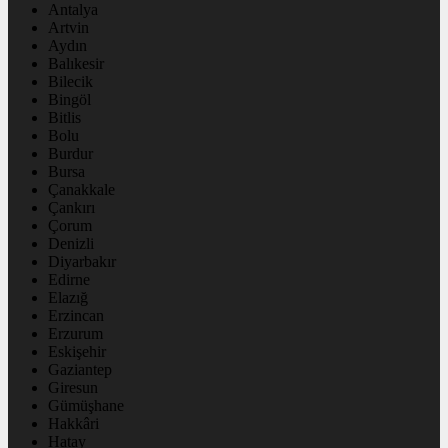
Antalya
Artvin
Aydın
Balıkesir
Bilecik
Bingöl
Bitlis
Bolu
Burdur
Bursa
Çanakkale
Çankırı
Çorum
Denizli
Diyarbakır
Edirne
Elazığ
Erzincan
Erzurum
Eskişehir
Gaziantep
Giresun
Gümüşhane
Hakkâri
Hatay