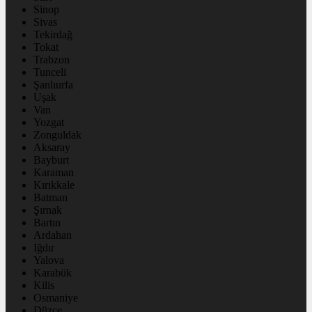
Sinop
Sivas
Tekirdağ
Tokat
Trabzon
Tunceli
Şanlıurfa
Uşak
Van
Yozgat
Zonguldak
Aksaray
Bayburt
Karaman
Kırıkkale
Batman
Şırnak
Bartın
Ardahan
Iğdır
Yalova
Karabük
Kilis
Osmaniye
Düzce