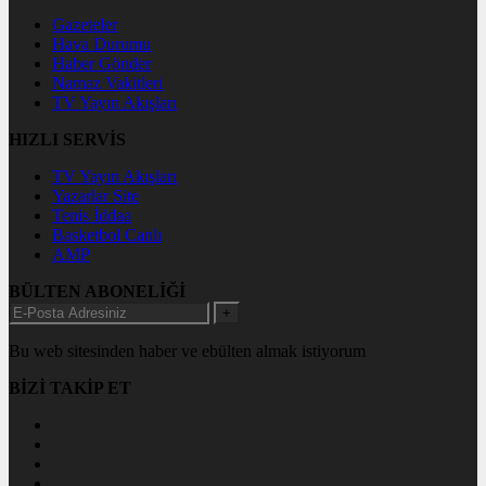
Gazeteler
Hava Durumu
Haber Gönder
Namaz Vakitleri
TV Yayın Akışları
HIZLI SERVİS
TV Yayın Akışları
Yazarlar Site
Tenis İddaa
Basketbol Canlı
AMP
BÜLTEN ABONELİĞİ
+
Bu web sitesinden haber ve ebülten almak istiyorum
BİZİ TAKİP ET