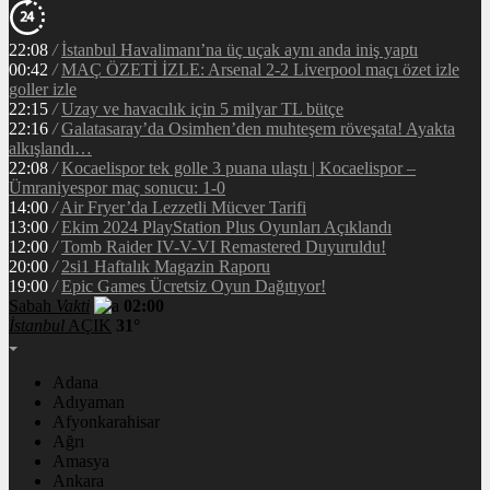
22:08
/
İstanbul Havalimanı’na üç uçak aynı anda iniş yaptı
00:42
/
MAÇ ÖZETİ İZLE: Arsenal 2-2 Liverpool maçı özet izle
goller izle
22:15
/
Uzay ve havacılık için 5 milyar TL bütçe
22:16
/
Galatasaray’da Osimhen’den muhteşem röveşata! Ayakta
alkışlandı…
22:08
/
Kocaelispor tek golle 3 puana ulaştı | Kocaelispor –
Ümraniyespor maç sonucu: 1-0
14:00
/
Air Fryer’da Lezzetli Mücver Tarifi
13:00
/
Ekim 2024 PlayStation Plus Oyunları Açıklandı
12:00
/
Tomb Raider IV-V-VI Remastered Duyuruldu!
20:00
/
2si1 Haftalık Magazin Raporu
19:00
/
Epic Games Ücretsiz Oyun Dağıtıyor!
Sabah
Vakti
02:00
İstanbul
AÇIK
31°
Adana
Adıyaman
Afyonkarahisar
Ağrı
Amasya
Ankara