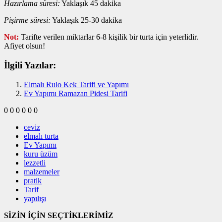
Hazırlama süresi:
Yaklaşık 45 dakika
Pişirme süresi:
Yaklaşık 25-30 dakika
Not:
Tarifte verilen miktarlar 6-8 kişilik bir turta için yeterlidir.
Afiyet olsun!
İlgili Yazılar:
Elmalı Rulo Kek Tarifi ve Yapımı
Ev Yapımı Ramazan Pidesi Tarifi
0
0
0
0
0
0
ceviz
elmalı turta
Ev Yapımı
kuru üzüm
lezzetli
malzemeler
pratik
Tarif
yapılışı
SİZİN İÇİN SEÇTİKLERİMİZ