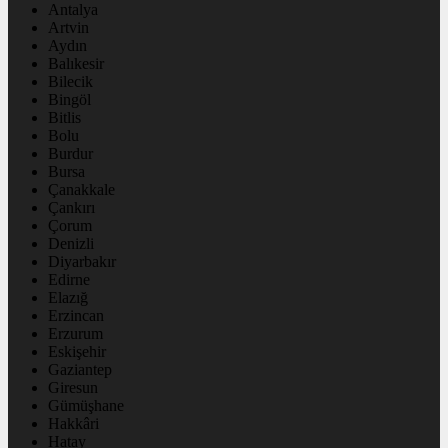
Antalya
Artvin
Aydın
Balıkesir
Bilecik
Bingöl
Bitlis
Bolu
Burdur
Bursa
Çanakkale
Çankırı
Çorum
Denizli
Diyarbakır
Edirne
Elazığ
Erzincan
Erzurum
Eskişehir
Gaziantep
Giresun
Gümüşhane
Hakkâri
Hatay