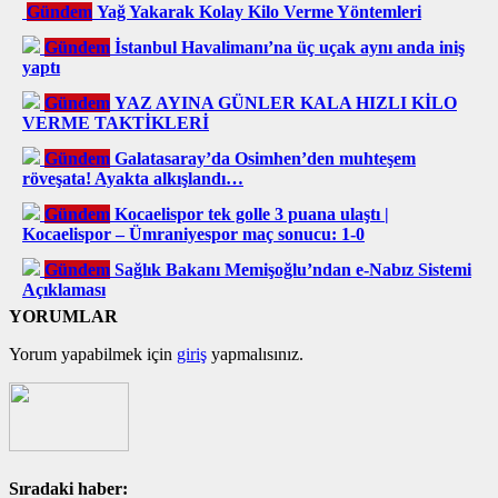
Gündem
Yağ Yakarak Kolay Kilo Verme Yöntemleri
Gündem
İstanbul Havalimanı’na üç uçak aynı anda iniş
yaptı
Gündem
YAZ AYINA GÜNLER KALA HIZLI KİLO
VERME TAKTİKLERİ
Gündem
Galatasaray’da Osimhen’den muhteşem
röveşata! Ayakta alkışlandı…
Gündem
Kocaelispor tek golle 3 puana ulaştı |
Kocaelispor – Ümraniyespor maç sonucu: 1-0
Gündem
Sağlık Bakanı Memişoğlu’ndan e-Nabız Sistemi
Açıklaması
YORUMLAR
Yorum yapabilmek için
giriş
yapmalısınız.
Sıradaki haber: