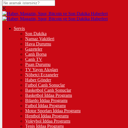
DOLAR
47,7436
$
% 0.18
EURO
Servis
Son Dakika
55,2510
€
% 0.32
Namaz Vakitleri
STERLİN
Hava Durumu
Gazeteler
64,4811
£
% 0.38
Canlı Borsa
Canlı TV
GRAM ALTIN
Puan Durumu
TV Yayın Akışları
6.660,55
%2,59
Nöbetçi Eczaneler
Haber Gönder
ÇEYREK ALTIN
Futbol Canlı Sonuçlar
Basketbol Canlı Sonuçlar
10.909,00
%2,60
Basketbol İddaa Programı
Bilardo İddaa Programı
TAM ALTIN
Futbol İddaa Programı
Motor Sporları İddaa Programı
43.450,00
%2,59
Hentbol İddaa Programı
Voleybol İddaa Programı
ONS
Tenis İddaa Programı