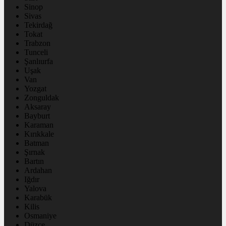
Sinop
Sivas
Tekirdağ
Tokat
Trabzon
Tunceli
Şanlıurfa
Uşak
Van
Yozgat
Zonguldak
Aksaray
Bayburt
Karaman
Kırıkkale
Batman
Şırnak
Bartın
Ardahan
Iğdır
Yalova
Karabük
Kilis
Osmaniye
Düzce