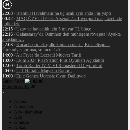
22:08
/
İstanbul Havalimanı’na üç uçak aynı anda iniş yaptı
00:42
/
MAÇ ÖZETİ İZLE: Arsenal 2-2 Liverpool maçı özet izle
goller izle
22:15
/
Uzay ve havacılık için 5 milyar TL bütçe
22:16
/
Galatasaray’da Osimhen’den muhteşem röveşata! Ayakta
alkışlandı…
22:08
/
Kocaelispor tek golle 3 puana ulaştı | Kocaelispor –
Ümraniyespor maç sonucu: 1-0
14:00
/
Air Fryer’da Lezzetli Mücver Tarifi
13:00
/
Ekim 2024 PlayStation Plus Oyunları Açıklandı
12:00
/
Tomb Raider IV-V-VI Remastered Duyuruldu!
20:00
/
2si1 Haftalık Magazin Raporu
19:00
/
Epic Games Ücretsiz Oyun Dağıtıyor!
Sabah
Vakti
02:00
İstanbul
AÇIK
28°
Adana
Adıyaman
Afyonkarahisar
Ağrı
Amasya
Ankara