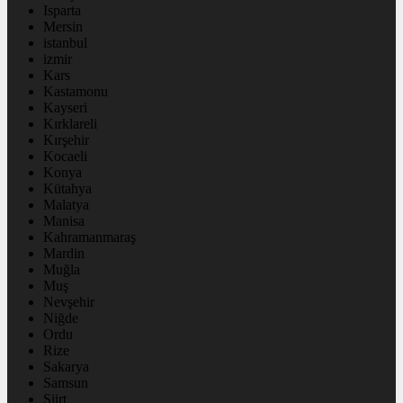
Isparta
Mersin
istanbul
izmir
Kars
Kastamonu
Kayseri
Kırklareli
Kırşehir
Kocaeli
Konya
Kütahya
Malatya
Manisa
Kahramanmaraş
Mardin
Muğla
Muş
Nevşehir
Niğde
Ordu
Rize
Sakarya
Samsun
Siirt