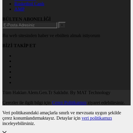
Basketbol Canlı
AMP
BÜLTEN ABONELİĞİ
+
Bu web sitesinden haber ve ebülten almak istiyorum
BİZİ TAKİP ET
Tüm Hakları Alem.Gen.Tr Saklıdır. By MAT Technology
Çerezler ile ilgili bilgi için
Çerez Politikamızı
ziyaret edebilirsiniz.
Veri politikasındaki amaçlarla sınırlı ve mevzuata uygun şekilde
çerez konumlandırmaktayız. Detaylar için
veri politikamızı
inceleyebilirsiniz.