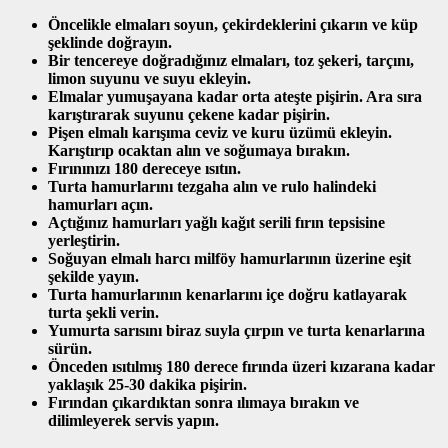
Öncelikle elmaları soyun, çekirdeklerini çıkarın ve küp
şeklinde doğrayın.
Bir tencereye doğradığınız elmaları, toz şekeri, tarçını,
limon suyunu ve suyu ekleyin.
Elmalar yumuşayana kadar orta ateşte pişirin. Ara sıra
karıştırarak suyunu çekene kadar pişirin.
Pişen elmalı karışıma ceviz ve kuru üzümü ekleyin.
Karıştırıp ocaktan alın ve soğumaya bırakın.
Fırınınızı 180 dereceye ısıtın.
Turta hamurlarını tezgaha alın ve rulo halindeki
hamurları açın.
Açtığınız hamurları yağlı kağıt serili fırın tepsisine
yerleştirin.
Soğuyan elmalı harcı milföy hamurlarının üzerine eşit
şekilde yayın.
Turta hamurlarının kenarlarını içe doğru katlayarak
turta şekli verin.
Yumurta sarısını biraz suyla çırpın ve turta kenarlarına
sürün.
Önceden ısıtılmış 180 derece fırında üzeri kızarana kadar
yaklaşık 25-30 dakika pişirin.
Fırından çıkardıktan sonra ılımaya bırakın ve
dilimleyerek servis yapın.