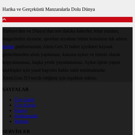
Harika ve Gerçeküstü Manzaralarla Dolu Dünya
Türkiye'den ve Dünya’dan son dakika haberler, köşe yazıları,
magazinden siyasete, spordan seyahate bütün konuların tek adresi
Haber
platformunda; Alem.Gen.Tr haber içerikleri kaynak
gösterilmeden alıntı yapılamaz, kanuna aykırı ve izinsiz olarak
kopyalanamaz, başka yerde yayınlanamaz. Aykırı işlem yapan
kişi/kişiler için yasal başvuru hakkı saklı tutulmaktadır.
Alem.Gen.Tr'i tercih ettiğiniz için teşekkür ederiz.
SAYFALAR
Üye Girişi
Üye Kaydı
Künye
Hakkımızda
İletişim
SERVİSLER