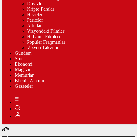
4.341,35
%2,39
Dövizler
Kripto Paralar
BİST100
Hisseler
Pariteler
13.779,39
%-0,14
Altınlar
Vizyondaki Filmler
BİTCOİN
Haftanın Filmleri
Popüler Fragmanlar
฿
%
Vizyon Takvimi
Gündem
LİTECOİN
Spor
Ekonomi
Ł
%
Magazin
Memurlar
ETHEREUM
Bitcoin Altcoin
Gazeteler
Ξ
%
RİPPLE
%
TETHER
$
%