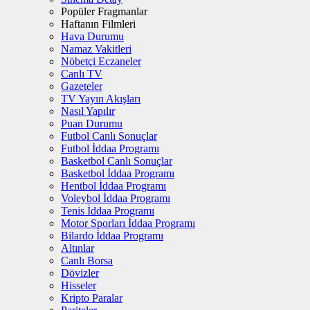
Popüler Fragmanlar
Haftanın Filmleri
Hava Durumu
Namaz Vakitleri
Nöbetçi Eczaneler
Canlı TV
Gazeteler
TV Yayın Akışları
Nasıl Yapılır
Puan Durumu
Futbol Canlı Sonuçlar
Futbol İddaa Programı
Basketbol Canlı Sonuçlar
Basketbol İddaa Programı
Hentbol İddaa Programı
Voleybol İddaa Programı
Tenis İddaa Programı
Motor Sporları İddaa Programı
Bilardo İddaa Programı
Altınlar
Canlı Borsa
Dövizler
Hisseler
Kripto Paralar