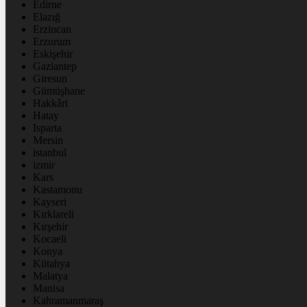
Edirne
Elazığ
Erzincan
Erzurum
Eskişehir
Gaziantep
Giresun
Gümüşhane
Hakkâri
Hatay
Isparta
Mersin
istanbul
izmir
Kars
Kastamonu
Kayseri
Kırklareli
Kırşehir
Kocaeli
Konya
Kütahya
Malatya
Manisa
Kahramanmaraş