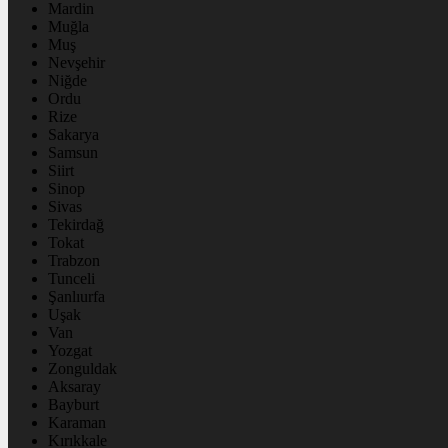
Mardin
Muğla
Muş
Nevşehir
Niğde
Ordu
Rize
Sakarya
Samsun
Siirt
Sinop
Sivas
Tekirdağ
Tokat
Trabzon
Tunceli
Şanlıurfa
Uşak
Van
Yozgat
Zonguldak
Aksaray
Bayburt
Karaman
Kırıkkale