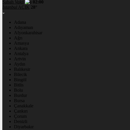
Sabah
Vakti
02:00
İstanbul
AÇIK
28°
Adana
Adıyaman
Afyonkarahisar
Ağrı
Amasya
Ankara
Antalya
Artvin
Aydın
Balıkesir
Bilecik
Bingöl
Bitlis
Bolu
Burdur
Bursa
Çanakkale
Çankırı
Çorum
Denizli
Diyarbakır