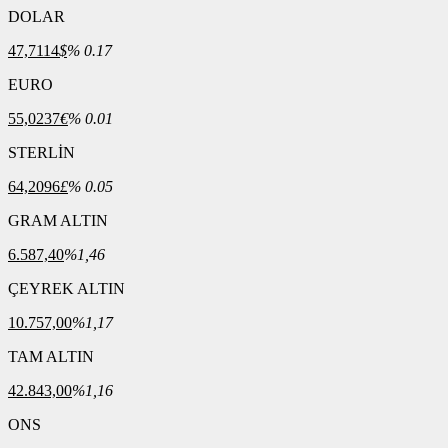
DOLAR
47,7114
$
% 0.17
EURO
55,0237
€
% 0.01
STERLİN
64,2096
£
% 0.05
GRAM ALTIN
6.587,40
%1,46
ÇEYREK ALTIN
10.757,00
%1,17
TAM ALTIN
42.843,00
%1,16
ONS