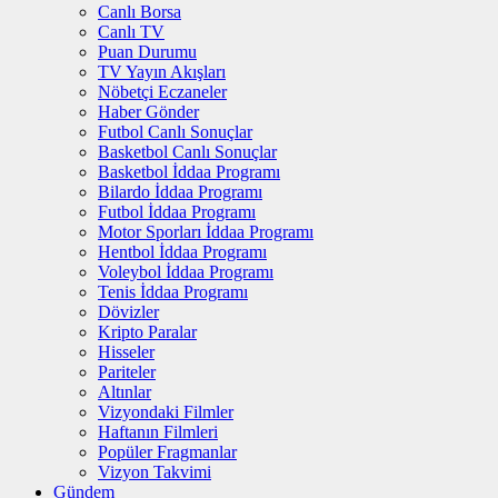
Canlı Borsa
Canlı TV
Puan Durumu
TV Yayın Akışları
Nöbetçi Eczaneler
Haber Gönder
Futbol Canlı Sonuçlar
Basketbol Canlı Sonuçlar
Basketbol İddaa Programı
Bilardo İddaa Programı
Futbol İddaa Programı
Motor Sporları İddaa Programı
Hentbol İddaa Programı
Voleybol İddaa Programı
Tenis İddaa Programı
Dövizler
Kripto Paralar
Hisseler
Pariteler
Altınlar
Vizyondaki Filmler
Haftanın Filmleri
Popüler Fragmanlar
Vizyon Takvimi
Gündem