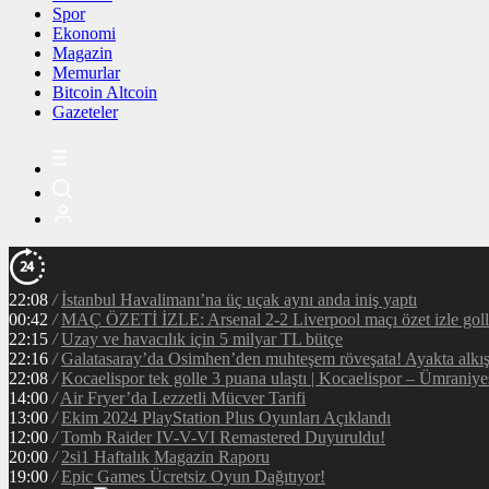
Spor
Ekonomi
Magazin
Memurlar
Bitcoin Altcoin
Gazeteler
22:08
/
İstanbul Havalimanı’na üç uçak aynı anda iniş yaptı
00:42
/
MAÇ ÖZETİ İZLE: Arsenal 2-2 Liverpool maçı özet izle golle
22:15
/
Uzay ve havacılık için 5 milyar TL bütçe
22:16
/
Galatasaray’da Osimhen’den muhteşem röveşata! Ayakta alkı
22:08
/
Kocaelispor tek golle 3 puana ulaştı | Kocaelispor – Ümraniy
14:00
/
Air Fryer’da Lezzetli Mücver Tarifi
13:00
/
Ekim 2024 PlayStation Plus Oyunları Açıklandı
12:00
/
Tomb Raider IV-V-VI Remastered Duyuruldu!
20:00
/
2si1 Haftalık Magazin Raporu
19:00
/
Epic Games Ücretsiz Oyun Dağıtıyor!