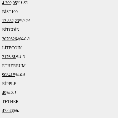
4.309,05
%1,63
BİST100
13.832,23
%0,24
BİTCOİN
3070626
฿
%-0.8
LİTECOİN
2176.6
Ł
%1.3
ETHEREUM
90841
Ξ
%-0.5
RİPPLE
49
%-2.1
TETHER
47.67
$
%0