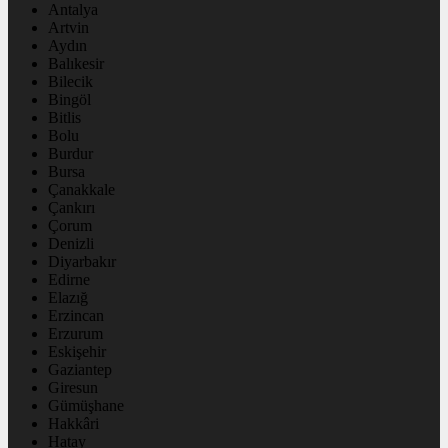
Antalya
Artvin
Aydın
Balıkesir
Bilecik
Bingöl
Bitlis
Bolu
Burdur
Bursa
Çanakkale
Çankırı
Çorum
Denizli
Diyarbakır
Edirne
Elazığ
Erzincan
Erzurum
Eskişehir
Gaziantep
Giresun
Gümüşhane
Hakkâri
Hatay