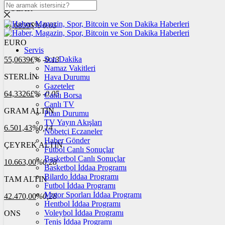
DOLAR
47,6859
$
% 0.05
EURO
Servis
Son Dakika
55,0639
€
% -0.13
Namaz Vakitleri
STERLİN
Hava Durumu
Gazeteler
64,3326
£
% -0.05
Canlı Borsa
Canlı TV
GRAM ALTIN
Puan Durumu
TV Yayın Akışları
6.501,43
%0,14
Nöbetçi Eczaneler
Haber Gönder
ÇEYREK ALTIN
Futbol Canlı Sonuçlar
Basketbol Canlı Sonuçlar
10.663,00
%0,28
Basketbol İddaa Programı
Bilardo İddaa Programı
TAM ALTIN
Futbol İddaa Programı
Motor Sporları İddaa Programı
42.470,00
%0,28
Hentbol İddaa Programı
Voleybol İddaa Programı
ONS
Tenis İddaa Programı