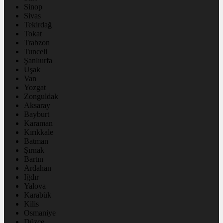
Sinop
Sivas
Tekirdağ
Tokat
Trabzon
Tunceli
Şanlıurfa
Uşak
Van
Yozgat
Zonguldak
Aksaray
Bayburt
Karaman
Kırıkkale
Batman
Şırnak
Bartın
Ardahan
Iğdır
Yalova
Karabük
Kilis
Osmaniye
Düzce