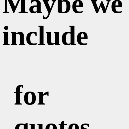
Maybe we
include
for
quotes.