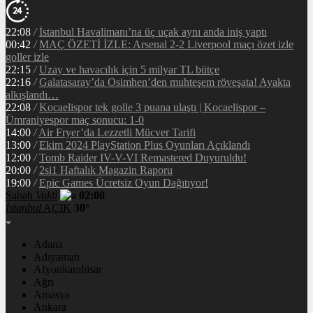
22:08
/
İstanbul Havalimanı’na üç uçak aynı anda iniş yaptı
00:42
/
MAÇ ÖZETİ İZLE: Arsenal 2-2 Liverpool maçı özet izle
goller izle
22:15
/
Uzay ve havacılık için 5 milyar TL bütçe
22:16
/
Galatasaray’da Osimhen’den muhteşem röveşata! Ayakta
alkışlandı…
22:08
/
Kocaelispor tek golle 3 puana ulaştı | Kocaelispor –
Ümraniyespor maç sonucu: 1-0
14:00
/
Air Fryer’da Lezzetli Mücver Tarifi
13:00
/
Ekim 2024 PlayStation Plus Oyunları Açıklandı
12:00
/
Tomb Raider IV-V-VI Remastered Duyuruldu!
20:00
/
2si1 Haftalık Magazin Raporu
19:00
/
Epic Games Ücretsiz Oyun Dağıtıyor!
Sabah
Vakti
02:00
İstanbul
AÇIK
30°
Adana
Adıyaman
Afyonkarahisar
Ağrı
Amasya
Ankara