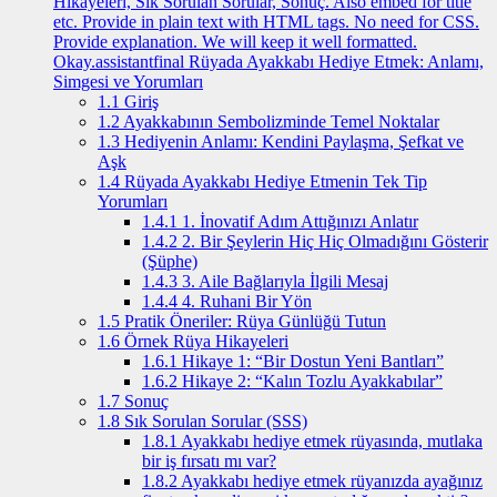
Hikayeleri, Sık Sorulan Sorular, Sonuç. Also embed for title
etc. Provide in plain text with HTML tags. No need for CSS.
Provide explanation. We will keep it well formatted.
Okay.assistantfinal Rüyada Ayakkabı Hediye Etmek: Anlamı,
Simgesi ve Yorumları
1.1
Giriş
1.2
Ayakkabının Sembolizminde Temel Noktalar
1.3
Hediyenin Anlamı: Kendini Paylaşma, Şefkat ve
Aşk
1.4
Rüyada Ayakkabı Hediye Etmenin Tek Tip
Yorumları
1.4.1
1. İnovatif Adım Attığınızı Anlatır
1.4.2
2. Bir Şeylerin Hiç Hiç Olmadığını Gösterir
(Şüphe)
1.4.3
3. Aile Bağlarıyla İlgili Mesaj
1.4.4
4. Ruhani Bir Yön
1.5
Pratik Öneriler: Rüya Günlüğü Tutun
1.6
Örnek Rüya Hikayeleri
1.6.1
Hikaye 1: “Bir Dostun Yeni Bantları”
1.6.2
Hikaye 2: “Kalın Tozlu Ayakkabılar”
1.7
Sonuç
1.8
Sık Sorulan Sorular (SSS)
1.8.1
Ayakkabı hediye etmek rüyasında, mutlaka
bir iş fırsatı mı var?
1.8.2
Ayakkabı hediye etmek rüyanızda ayağınız