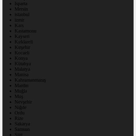
Isparta
Mersin
istanbul
izmir
Kars
Kastamonu
Kayseri
Kırklareli
Kırşehir
Kocaeli
Konya
Kütahya
Malatya
Manisa
Kahramanmaraş
Mardin
Muğla
Muş
Nevşehir
Niğde
Ordu
Rize
Sakarya
Samsun
Siirt