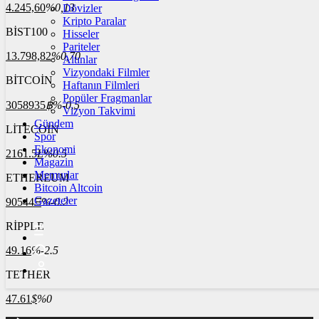
4.245,60
%0,13
Dövizler
Kripto Paralar
BİST100
Hisseler
Pariteler
13.798,82
%0,70
Altınlar
Vizyondaki Filmler
BİTCOİN
Haftanın Filmleri
Popüler Fragmanlar
3058935
฿
%-0.5
Vizyon Takvimi
Gündem
LİTECOİN
Spor
Ekonomi
2161.5
Ł
%0.5
Magazin
Memurlar
ETHEREUM
Bitcoin Altcoin
Gazeteler
90544
Ξ
%-0.2
RİPPLE
49.16
%-2.5
TETHER
47.61
$
%0