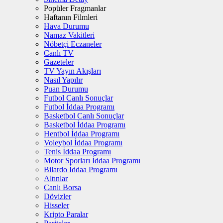
Popüler Fragmanlar
Haftanın Filmleri
Hava Durumu
Namaz Vakitleri
Nöbetçi Eczaneler
Canlı TV
Gazeteler
TV Yayın Akışları
Nasıl Yapılır
Puan Durumu
Futbol Canlı Sonuçlar
Futbol İddaa Programı
Basketbol Canlı Sonuçlar
Basketbol İddaa Programı
Hentbol İddaa Programı
Voleybol İddaa Programı
Tenis İddaa Programı
Motor Sporları İddaa Programı
Bilardo İddaa Programı
Altınlar
Canlı Borsa
Dövizler
Hisseler
Kripto Paralar