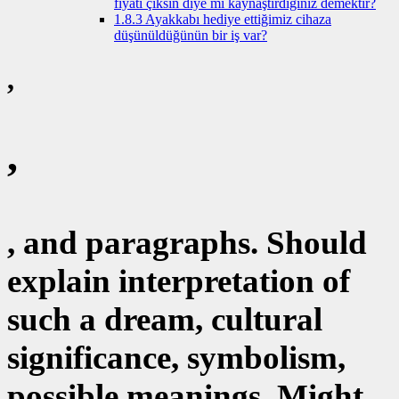
fiyatı çıksın diye mi kaynaştırdığınız demektir?
1.8.3
Ayakkabı hediye ettiğimiz cihaza
düşünüldüğünün bir iş var?
,
,
, and paragraphs. Should
explain interpretation of
such a dream, cultural
significance, symbolism,
possible meanings. Might