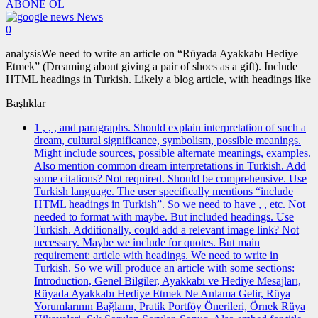
ABONE OL
News
0
analysisWe need to write an article on “Rüyada Ayakkabı Hediye
Etmek” (Dreaming about giving a pair of shoes as a gift). Include
HTML headings in Turkish. Likely a blog article, with headings like
Başlıklar
1
, , , and paragraphs. Should explain interpretation of such a
dream, cultural significance, symbolism, possible meanings.
Might include sources, possible alternate meanings, examples.
Also mention common dream interpretations in Turkish. Add
some citations? Not required. Should be comprehensive. Use
Turkish language. The user specifically mentions “include
HTML headings in Turkish”. So we need to have , , etc. Not
needed to format with maybe. But included headings. Use
Turkish. Additionally, could add a relevant image link? Not
necessary. Maybe we include for quotes. But main
requirement: article with headings. We need to write in
Turkish. So we will produce an article with some sections:
Introduction, Genel Bilgiler, Ayakkabı ve Hediye Mesajları,
Rüyada Ayakkabı Hediye Etmek Ne Anlama Gelir, Rüya
Yorumlarının Bağlamı, Pratik Portföy Önerileri, Örnek Rüya