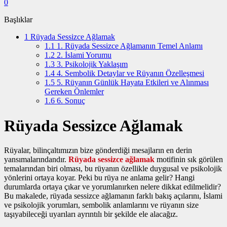
0
Başlıklar
1
Rüyada Sessizce Ağlamak
1.1
1. Rüyada Sessizce Ağlamanın Temel Anlamı
1.2
2. İslami Yorumu
1.3
3. Psikolojik Yaklaşım
1.4
4. Sembolik Detaylar ve Rüyanın Özelleşmesi
1.5
5. Rüyanın Günlük Hayata Etkileri ve Alınması
Gereken Önlemler
1.6
6. Sonuç
Rüyada Sessizce Ağlamak
Rüyalar, bilinçaltımızın bize gönderdiği mesajların en derin
yansımalarındandır.
Rüyada sessizce ağlamak
motifinin sık görülen
temalarından biri olması, bu rüyanın özellikle duygusal ve psikolojik
yönlerini ortaya koyar. Peki bu rüya ne anlama gelir? Hangi
durumlarda ortaya çıkar ve yorumlanırken nelere dikkat edilmelidir?
Bu makalede, rüyada sessizce ağlamanın farklı bakış açılarını, İslami
ve psikolojik yorumları, sembolik anlamlarını ve rüyanın size
taşıyabileceği uyarıları ayrıntılı bir şekilde ele alacağız.