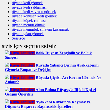
rüyada kedi görmek
rüyada kedi saldırması
rüyada kedi yavrusu görmek
rüyada konuşan kedi görmek
rüyada köpek ısırması
rüyada memur olmak
rüyada memurluk sınavını kazanmak
rüyada yılan görmek
Sessizce
SİZİN İÇİN SEÇTİKLERİMİZ
Rüya Tabirleri
Balık Rüyası: Zenginlik ve Bolluk
Simgesi
Rüya Tabirleri
Rüyada Yabancı Birinin Ayakkabısını
Giymek: Empati ve Değişim
Rüya Tabirleri
Rüyada Çiçekli Arı Kovanı Görmek Ne
Anlatır?
Rüya Tabirleri
Altın Bulma Rüyasıyla İlişkili Kişisel
Gelişim Önerileri
Rüya Tabirleri
Ayakkabı Rüyasında Kaymak ve
Düşmek: Başarı ve Başarısızlık İşaretleri