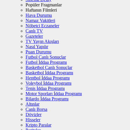
Popüler Fragmanlar
Haftanın Filmleri
Hava Durumu
Namaz Vakitleri
Nöbetçi Eczaneler
Canlı TV
Gazeteler
TV Yayın Akışları
Nasıl Yapılır
Puan Durumu
Futbol Canlı Sonuçlar
Futbol İddaa Programı
Basketbol Canlı Sonuçlar
Basketbol İddaa Programı
Hentbol İddaa Programı
Voleybol İddaa Programı
Tenis İddaa Programı
Motor Sporları İddaa Programı
Bilardo İddaa Programı
Altınlar
Canlı Borsa
Dövizler
Hisseler
Kripto Paralar