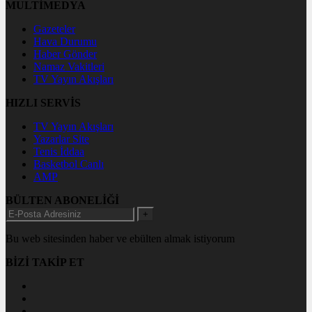
MULTİMEDYA
Gazeteler
Hava Durumu
Haber Gönder
Namaz Vakitleri
TV Yayın Akışları
HIZLI SERVİS
TV Yayın Akışları
Yazarlar Site
Tenis İddaa
Basketbol Canlı
AMP
BÜLTEN ABONELİĞİ
+
Bu web sitesinden haber ve ebülten almak istiyorum
BİZİ TAKİP ET