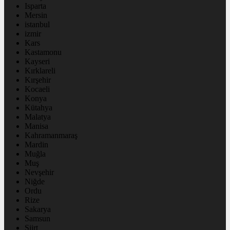
Isparta
Mersin
istanbul
izmir
Kars
Kastamonu
Kayseri
Kırklareli
Kırşehir
Kocaeli
Konya
Kütahya
Malatya
Manisa
Kahramanmaraş
Mardin
Muğla
Muş
Nevşehir
Niğde
Ordu
Rize
Sakarya
Samsun
Siirt