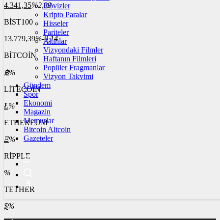
4.341,35
%2,39
Dövizler
Kripto Paralar
BİST100
Hisseler
Pariteler
13.779,39
%-0,14
Altınlar
Vizyondaki Filmler
BİTCOİN
Haftanın Filmleri
Popüler Fragmanlar
฿
%
Vizyon Takvimi
Gündem
LİTECOİN
Spor
Ekonomi
Ł
%
Magazin
Memurlar
ETHEREUM
Bitcoin Altcoin
Gazeteler
Ξ
%
RİPPLE
%
TETHER
$
%