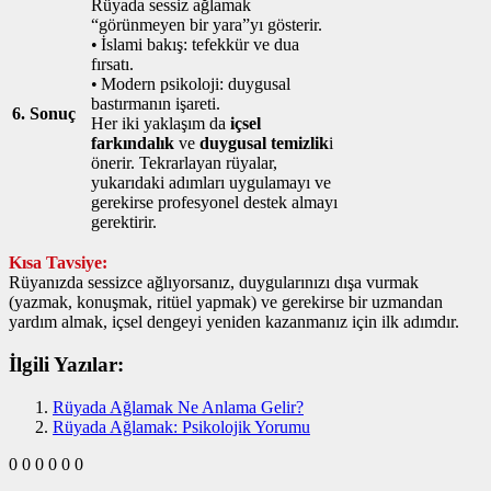
Rüyada sessiz ağlamak
“görünmeyen bir yara”yı gösterir.
• İslami bakış: tefekkür ve dua
fırsatı.
• Modern psikoloji: duygusal
bastırmanın işareti.
6. Sonuç
Her iki yaklaşım da
içsel
farkındalık
ve
duygusal temizlik
i
önerir. Tekrarlayan rüyalar,
yukarıdaki adımları uygulamayı ve
gerekirse profesyonel destek almayı
gerektirir.
Kısa Tavsiye:
Rüyanızda sessizce ağlıyorsanız, duygularınızı dışa vurmak
(yazmak, konuşmak, ritüel yapmak) ve gerekirse bir uzmandan
yardım almak, içsel dengeyi yeniden kazanmanız için ilk adımdır.
İlgili Yazılar:
Rüyada Ağlamak Ne Anlama Gelir?
Rüyada Ağlamak: Psikolojik Yorumu
0
0
0
0
0
0