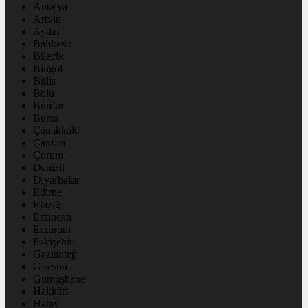
Antalya
Artvin
Aydın
Balıkesir
Bilecik
Bingöl
Bitlis
Bolu
Burdur
Bursa
Çanakkale
Çankırı
Çorum
Denizli
Diyarbakır
Edirne
Elazığ
Erzincan
Erzurum
Eskişehir
Gaziantep
Giresun
Gümüşhane
Hakkâri
Hatay