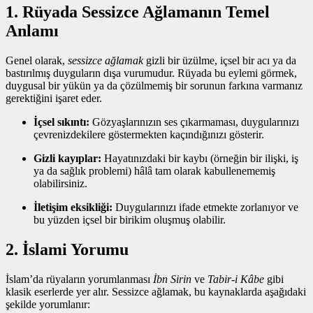
1. Rüyada Sessizce Ağlamanın Temel
Anlamı
Genel olarak,
sessizce ağlamak
gizli bir üzülme, içsel bir acı ya da
bastırılmış duyguların dışa vurumudur. Rüyada bu eylemi görmek,
duygusal bir yükün ya da çözülmemiş bir sorunun farkına varmanız
gerektiğini işaret eder.
İçsel sıkıntı:
Gözyaşlarınızın ses çıkarmaması, duygularınızı
çevrenizdekilere göstermekten kaçındığınızı gösterir.
Gizli kayıplar:
Hayatınızdaki bir kaybı (örneğin bir ilişki, iş
ya da sağlık problemi) hâlâ tam olarak kabullenememiş
olabilirsiniz.
İletişim eksikliği:
Duygularınızı ifade etmekte zorlanıyor ve
bu yüzden içsel bir birikim oluşmuş olabilir.
2. İslami Yorumu
İslam’da rüyaların yorumlanması
İbn Sirin
ve
Tabir-i Kâbe
gibi
klasik eserlerde yer alır. Sessizce ağlamak, bu kaynaklarda aşağıdaki
şekilde yorumlanır: