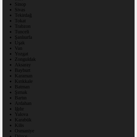
Sinop
Sivas
Tekirdağ
Tokat
Trabzon
Tunceli
Şanlıurfa
Uşak
Van
Yozgat
Zonguldak
Aksaray
Bayburt
Karaman
Kırıkkale
Batman
Şırnak
Bartın
Ardahan
Iğdır
Yalova
Karabük
Kilis
Osmaniye
Düzce