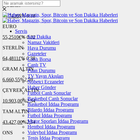
DOLAR
47,7436
$
% 0.18
EURO
Servis
Son Dakika
55,2510
€
% 0.32
Namaz Vakitleri
STERLİN
Hava Durumu
Gazeteler
64,4811
£
% 0.38
Canlı Borsa
Canlı TV
GRAM ALTIN
Puan Durumu
TV Yayın Akışları
6.660,55
%2,59
Nöbetçi Eczaneler
Haber Gönder
ÇEYREK ALTIN
Futbol Canlı Sonuçlar
Basketbol Canlı Sonuçlar
10.903,00
%2,54
Basketbol İddaa Programı
Bilardo İddaa Programı
TAM ALTIN
Futbol İddaa Programı
Motor Sporları İddaa Programı
43.427,00
%2,54
Hentbol İddaa Programı
Voleybol İddaa Programı
ONS
Tenis İddaa Programı