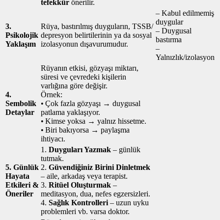
tefekkür
önerilir.
– Kabul edilmemiş
duygular
3.
Rüya, bastırılmış duyguların, TSSB/
– Duygusal
Psikolojik
depresyon belirtilerinin ya da sosyal
bastırma
Yaklaşım
izolasyonun dışavurumudur.
–
Yalnızlık/izolasyon
Rüyanın etkisi, gözyaşı miktarı,
süresi ve çevredeki kişilerin
varlığına göre değişir.
4.
Örnek:
Sembolik
• Çok fazla gözyaşı → duygusal
Detaylar
patlama yaklaşıyor.
• Kimse yoksa → yalnız hissetme.
• Biri bakıyorsa → paylaşma
ihtiyacı.
1.
Duyguları Yazmak
– günlük
tutmak.
5. Günlük
2.
Güvendiğiniz Birini Dinletmek
Hayata
– aile, arkadaş veya terapist.
Etkileri &
3.
Ritüel Oluşturmak
–
Öneriler
meditasyon, dua, nefes egzersizleri.
4.
Sağlık Kontrolleri
– uzun uyku
problemleri vb. varsa doktor.