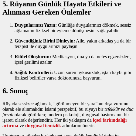
5. Rüyanın Günlük Hayata Etkileri ve
Alınması Gereken Önlemler
Duygularınızı Yazın:
Günlüğe duygularınızı dökmek, sessiz
ağlamanın fiziksel bir eyleme dönüşmesini sağlayabilir.
Güvendiğiniz Birini Dinleyin:
Aile, yakın arkadaş ya da bir
terapist ile duygularınızı paylaşın.
Ritüel Oluşturun:
Meditasyon, dua ya da nefes egzersizleri,
içsel gerilimi azaltır.
Sağlık Kontrolleri:
Uzun süren uykusuzluk, iştah kaybı gibi
fiziksel belirtiler varsa doktorunuza başvurun.
6. Sonuç
Rüyada sessizce ağlamak, “görünmeyen bir yara”nın dışa vurumu
olarak ele alınmalıdır. İslami perspektif, bu rüyayı bir
tefekkür ve dua
fırsatı
olarak görürken; modern psikoloji, duygusal bastırmanın bir
işareti olarak değerlendirir. Her iki yaklaşım da
içsel farkındalığı
artırma
ve
duygusal temizlik
adımlarını önerir.
Unutmayın, rüyalar bir kehanet aracı değil;
kendinizi daha iyi