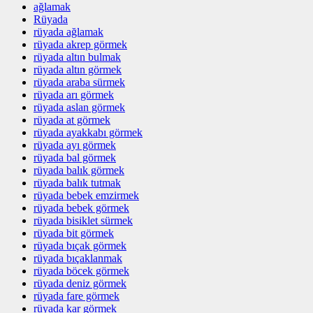
ağlamak
Rüyada
rüyada ağlamak
rüyada akrep görmek
rüyada altın bulmak
rüyada altın görmek
rüyada araba sürmek
rüyada arı görmek
rüyada aslan görmek
rüyada at görmek
rüyada ayakkabı görmek
rüyada ayı görmek
rüyada bal görmek
rüyada balık görmek
rüyada balık tutmak
rüyada bebek emzirmek
rüyada bebek görmek
rüyada bisiklet sürmek
rüyada bit görmek
rüyada bıçak görmek
rüyada bıçaklanmak
rüyada böcek görmek
rüyada deniz görmek
rüyada fare görmek
rüyada kar görmek