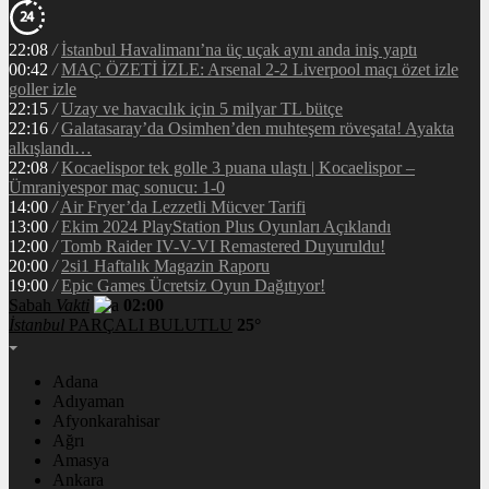
22:08
/
İstanbul Havalimanı’na üç uçak aynı anda iniş yaptı
00:42
/
MAÇ ÖZETİ İZLE: Arsenal 2-2 Liverpool maçı özet izle
goller izle
22:15
/
Uzay ve havacılık için 5 milyar TL bütçe
22:16
/
Galatasaray’da Osimhen’den muhteşem röveşata! Ayakta
alkışlandı…
22:08
/
Kocaelispor tek golle 3 puana ulaştı | Kocaelispor –
Ümraniyespor maç sonucu: 1-0
14:00
/
Air Fryer’da Lezzetli Mücver Tarifi
13:00
/
Ekim 2024 PlayStation Plus Oyunları Açıklandı
12:00
/
Tomb Raider IV-V-VI Remastered Duyuruldu!
20:00
/
2si1 Haftalık Magazin Raporu
19:00
/
Epic Games Ücretsiz Oyun Dağıtıyor!
Sabah
Vakti
02:00
İstanbul
PARÇALI BULUTLU
25°
Adana
Adıyaman
Afyonkarahisar
Ağrı
Amasya
Ankara