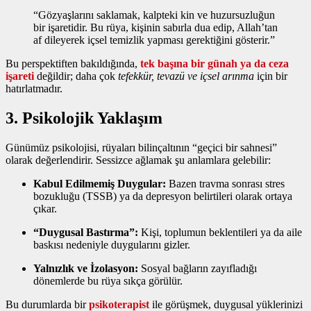
“Gözyaşlarını saklamak, kalpteki kin ve huzursuzluğun
bir işaretidir. Bu rüya, kişinin sabırla dua edip, Allah’tan
af dileyerek içsel temizlik yapması gerektiğini gösterir.”
Bu perspektiften bakıldığında,
tek başına bir günah ya da ceza
işareti
değildir; daha çok
tefekkür, tevazü ve içsel arınma
için bir
hatırlatmadır.
3. Psikolojik Yaklaşım
Günümüz psikolojisi, rüyaları bilinçaltının “geçici bir sahnesi”
olarak değerlendirir. Sessizce ağlamak şu anlamlara gelebilir:
Kabul Edilmemiş Duygular:
Bazen travma sonrası stres
bozukluğu (TSSB) ya da depresyon belirtileri olarak ortaya
çıkar.
“Duygusal Bastırma”:
Kişi, toplumun beklentileri ya da aile
baskısı nedeniyle duygularını gizler.
Yalnızlık ve İzolasyon:
Sosyal bağların zayıfladığı
dönemlerde bu rüya sıkça görülür.
Bu durumlarda bir
psikoterapist
ile görüşmek, duygusal yüklerinizi