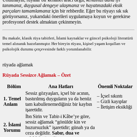
tanımanız, duygusal dengeye ulaşmanız ve hayatınızdaki eksik
parçaları tamamlamanız
için bir rehberdir. Eğer bu rüyayı sık sık
görüyorsanız, yukarıdaki önerileri uygulamaya koyun ve gerekirse
profesyonel destek almaktan çekinmeyin.
Bu makale, klasik rüya tabirleri, İslami kaynaklar ve güncel psikoloji literatürü
temel alınarak hazırlanmıştır. Her bireyin rüyası, kişisel yaşam koşulları ve
psikolojik durumu çerçevesinde farklı yorumlanabilir.
rüyada ağlamak
Rüyada Sessizce Ağlamak – Özet
Bölüm
Ana Hatları
Önemli Noktalar
Sessiz gözyaşları, içsel bir acının,
– İçsel sıkıntı
1. Temel
bastırılmış duyguların ya da henüz
– Gizli kayıplar
Anlam
tam kabullenemediğiniz bir kaybın
– İletişim eksikliği
işaretidir.
İbn Sirin ve Tabir‑i Kâbe’ye göre,
sessiz ağlamak “gönülde kin ve
2. İslami
huzursuzluk” işaretidir; günah ya da
Yorumu
ceza değildir.
Sabır, dua ve