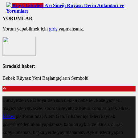
Rüya Tabirleri
Arı Sineği Rüyası: Derin Anlamları ve
Yorumları
YORUMLAR
Yorum yapabilmek için
giriş
yapmalısınız.
Sıradaki haber:
Bebek Rüyası: Yeni Başlangıçların Sembolü
Türkiye'den ve Dünya’dan son dakika haberler, köşe yazıları,
magazinden siyasete, spordan seyahate bütün konuların tek adresi
Haber
platformunda; Alem.Gen.Tr haber içerikleri kaynak
gösterilmeden alıntı yapılamaz, kanuna aykırı ve izinsiz olarak
kopyalanamaz, başka yerde yayınlanamaz. Aykırı işlem yapan