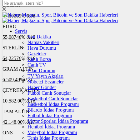
DOLAR
47,6008
$
% 0.06
EURO
Servis
Son Dakika
55,0874
€
% 0.12
Namaz Vakitleri
STERLİN
Hava Durumu
Gazeteler
64,2257
£
% 0.18
Canlı Borsa
Canlı TV
GRAM ALTIN
Puan Durumu
TV Yayın Akışları
6.509,49
%0,21
Nöbetçi Eczaneler
Haber Gönder
ÇEYREK ALTIN
Futbol Canlı Sonuçlar
Basketbol Canlı Sonuçlar
10.582,00
%0,16
Basketbol İddaa Programı
Bilardo İddaa Programı
TAM ALTIN
Futbol İddaa Programı
Motor Sporları İddaa Programı
42.148,00
%0,17
Hentbol İddaa Programı
Voleybol İddaa Programı
ONS
Tenis İddaa Programı