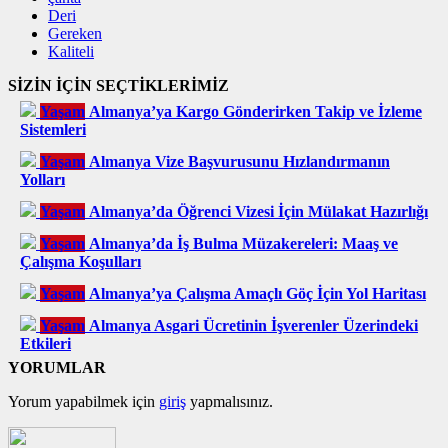
Deri
Gereken
Kaliteli
SİZİN İÇİN SEÇTİKLERİMİZ
Yaşam
Almanya’ya Kargo Gönderirken Takip ve İzleme
Sistemleri
Yaşam
Almanya Vize Başvurusunu Hızlandırmanın
Yolları
Yaşam
Almanya’da Öğrenci Vizesi İçin Mülakat Hazırlığı
Yaşam
Almanya’da İş Bulma Müzakereleri: Maaş ve
Çalışma Koşulları
Yaşam
Almanya’ya Çalışma Amaçlı Göç İçin Yol Haritası
Yaşam
Almanya Asgari Ücretinin İşverenler Üzerindeki
Etkileri
YORUMLAR
Yorum yapabilmek için
giriş
yapmalısınız.