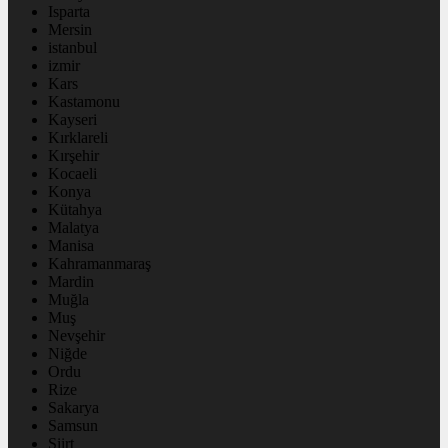
Isparta
Mersin
istanbul
izmir
Kars
Kastamonu
Kayseri
Kırklareli
Kırşehir
Kocaeli
Konya
Kütahya
Malatya
Manisa
Kahramanmaraş
Mardin
Muğla
Muş
Nevşehir
Niğde
Ordu
Rize
Sakarya
Samsun
Siirt