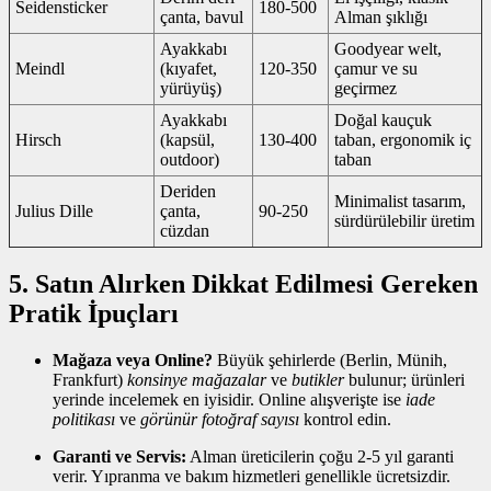
Seidensticker
180‑500
çanta, bavul
Alman şıklığı
Ayakkabı
Goodyear welt,
Meindl
(kıyafet,
120‑350
çamur ve su
yürüyüş)
geçirmez
Ayakkabı
Doğal kauçuk
Hirsch
(kapsül,
130‑400
taban, ergonomik iç
outdoor)
taban
Deriden
Minimalist tasarım,
Julius Dille
çanta,
90‑250
sürdürülebilir üretim
cüzdan
5. Satın Alırken Dikkat Edilmesi Gereken
Pratik İpuçları
Mağaza veya Online?
Büyük şehirlerde (Berlin, Münih,
Frankfurt)
konsinye mağazalar
ve
butikler
bulunur; ürünleri
yerinde incelemek en iyisidir. Online alışverişte ise
iade
politikası
ve
görünür fotoğraf sayısı
kontrol edin.
Garanti ve Servis:
Alman üreticilerin çoğu 2‑5 yıl garanti
verir. Yıpranma ve bakım hizmetleri genellikle ücretsizdir.