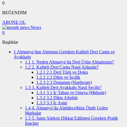
0
BEĞENDİM
ABONE OL
News
0
Başlıklar
1
Almanya’dan Alınması Gereken Kaliteli Deri Çanta ve
Ayakkabı
1.1
1. Neden Almanya’da Deri Ürün Almalısınız?
1.2
2. Kaliteli Deri Çanta Nasıl Anlaşılır?
1.2.1
2.1 Deri Türü ve Doku
1.2.2
2.2 Dikiş ve İşçilik
1.2.3
2.3 Donanım (Hardware)
1.3
3. Kaliteli Deri Ayakkabı Nasıl Seçilir?
1.3.1
3.1 İç Taban ve Ortaya (Midsole)
1.3.2
3.2 Dikiş Ağırlığı
1.3.3
3.3 İç Astar
1.4
4. Almanya’da Alabileceğiniz Önde Gelen
Markalar
1.5
5. Satın Alırken Dikkat Edilmesi Gereken Pratik
İpuçları