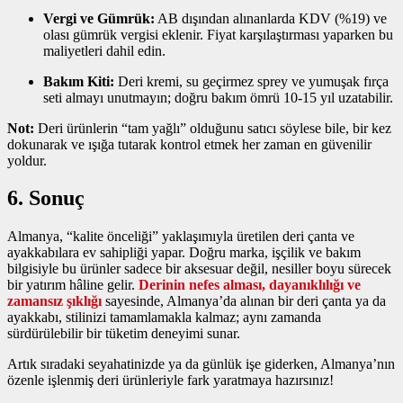
Vergi ve Gümrük:
AB dışından alınanlarda KDV (%19) ve
olası gümrük vergisi eklenir. Fiyat karşılaştırması yaparken bu
maliyetleri dahil edin.
Bakım Kiti:
Deri kremi, su geçirmez sprey ve yumuşak fırça
seti almayı unutmayın; doğru bakım ömrü 10‑15 yıl uzatabilir.
Not:
Deri ürünlerin “tam yağlı” olduğunu satıcı söylese bile, bir kez
dokunarak ve ışığa tutarak kontrol etmek her zaman en güvenilir
yoldur.
6. Sonuç
Almanya, “kalite önceliği” yaklaşımıyla üretilen deri çanta ve
ayakkabılara ev sahipliği yapar. Doğru marka, işçilik ve bakım
bilgisiyle bu ürünler sadece bir aksesuar değil, nesiller boyu sürecek
bir yatırım hâline gelir.
Derinin nefes alması, dayanıklılığı ve
zamansız şıklığı
sayesinde, Almanya’da alınan bir deri çanta ya da
ayakkabı, stilinizi tamamlamakla kalmaz; aynı zamanda
sürdürülebilir bir tüketim deneyimi sunar.
Artık sıradaki seyahatinizde ya da günlük işe giderken, Almanya’nın
özenle işlenmiş deri ürünleriyle fark yaratmaya hazırsınız!