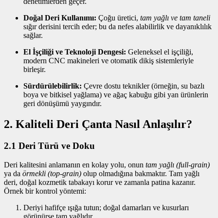
denetimlerden geçer.
Doğal Deri Kullanımı:
Çoğu üretici,
tam yağlı ve tam taneli
sığır derisini tercih eder; bu da nefes alabilirlik ve dayanıklılık
sağlar.
El İşçiliği ve Teknoloji Dengesi:
Geleneksel el işçiliği,
modern CNC makineleri ve otomatik dikiş sistemleriyle
birleşir.
Sürdürülebilirlik:
Çevre dostu tekni­kler (örneğin, su bazlı
boya ve bitkisel yağlama) ve ağaç kabuğu gibi yan ürünlerin
geri dönüşümü yaygındır.
2. Kaliteli Deri Çanta Nasıl Anlaşılır?
2.1 Deri Türü ve Doku
Deri kalitesini anlamanın en kolay yolu, onun
tam yağlı (full-grain)
ya da
örmekli (top-grain)
olup olmadığına bakmaktır. Tam yağlı
deri, doğal kozmetik tabakayı korur ve zamanla patina kazanır.
Örnek bir kontrol yöntemi:
Deriyi hafifçe ışığa tutun; doğal damarları ve kusurları
görünürse tam yağlıdır.