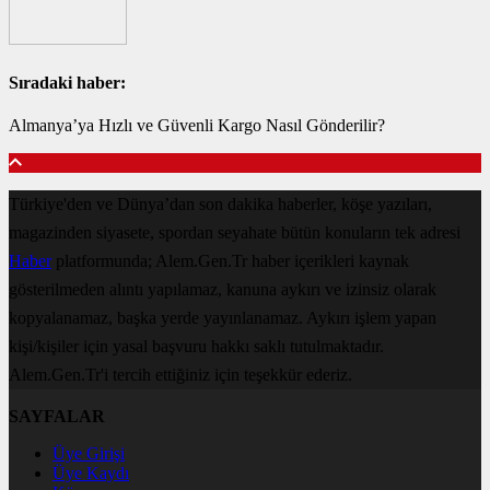
Sıradaki haber:
Almanya’ya Hızlı ve Güvenli Kargo Nasıl Gönderilir?
Türkiye'den ve Dünya’dan son dakika haberler, köşe yazıları,
magazinden siyasete, spordan seyahate bütün konuların tek adresi
Haber
platformunda; Alem.Gen.Tr haber içerikleri kaynak
gösterilmeden alıntı yapılamaz, kanuna aykırı ve izinsiz olarak
kopyalanamaz, başka yerde yayınlanamaz. Aykırı işlem yapan
kişi/kişiler için yasal başvuru hakkı saklı tutulmaktadır.
Alem.Gen.Tr'i tercih ettiğiniz için teşekkür ederiz.
SAYFALAR
Üye Girişi
Üye Kaydı