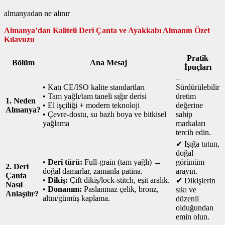
almanyadan ne alınır
Almanya’dan Kaliteli Deri Çanta ve Ayakkabı Almanın Özet
Kılavuzu
Pratik
Bölüm
Ana Mesaj
İpuçları
–
• Katı CE/ISO kalite standartları
Sürdürülebilir
• Tam yağlı/tam taneli sığır derisi
üretim
1. Neden
• El işçiliği + modern teknoloji
değerine
Almanya?
• Çevre‑dostu, su bazlı boya ve bitkisel
sahip
yağlama
markaları
tercih edin.
✔ Işığa tutun,
doğal
•
Deri türü:
Full‑grain (tam yağlı) →
görünüm
2. Deri
doğal damarlar, zamanla patina.
arayın.
Çanta
•
Dikiş:
Çift dikiş/lock‑stitch, eşit aralık.
✔ Dikişlerin
Nasıl
•
Donanım:
Paslanmaz çelik, bronz,
sıkı ve
Anlaşılır?
altın/gümüş kaplama.
düzenli
olduğundan
emin olun.