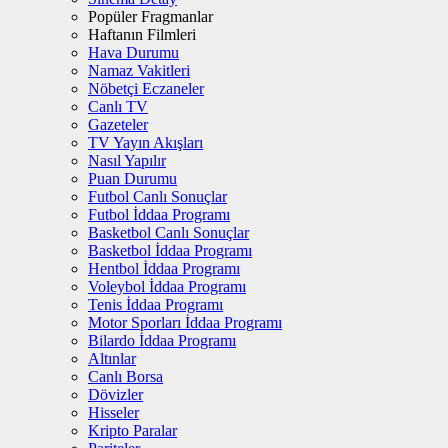
Popüler Fragmanlar
Haftanın Filmleri
Hava Durumu
Namaz Vakitleri
Nöbetçi Eczaneler
Canlı TV
Gazeteler
TV Yayın Akışları
Nasıl Yapılır
Puan Durumu
Futbol Canlı Sonuçlar
Futbol İddaa Programı
Basketbol Canlı Sonuçlar
Basketbol İddaa Programı
Hentbol İddaa Programı
Voleybol İddaa Programı
Tenis İddaa Programı
Motor Sporları İddaa Programı
Bilardo İddaa Programı
Altınlar
Canlı Borsa
Dövizler
Hisseler
Kripto Paralar