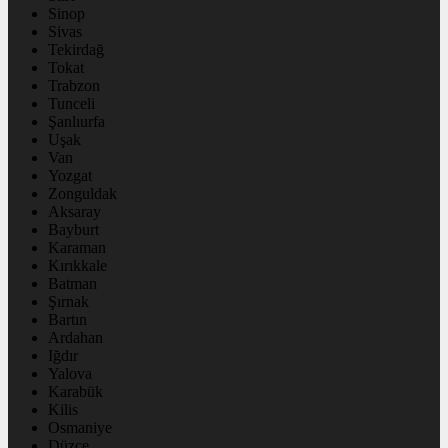
Sinop
Sivas
Tekirdağ
Tokat
Trabzon
Tunceli
Şanlıurfa
Uşak
Van
Yozgat
Zonguldak
Aksaray
Bayburt
Karaman
Kırıkkale
Batman
Şırnak
Bartın
Ardahan
Iğdır
Yalova
Karabük
Kilis
Osmaniye
Düzce