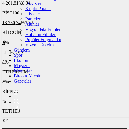
4.261,81
%0,34
Dövizler
Kripto Paralar
BİST100
Hisseler
Pariteler
13.730,34
%0,20
Altınlar
Vizyondaki Filmler
BİTCOİN
Haftanın Filmleri
Popüler Fragmanlar
฿
%
Vizyon Takvimi
Gündem
LİTECOİN
Spor
Ekonomi
Ł
%
Magazin
Memurlar
ETHEREUM
Bitcoin Altcoin
Gazeteler
Ξ
%
RİPPLE
%
TETHER
$
%