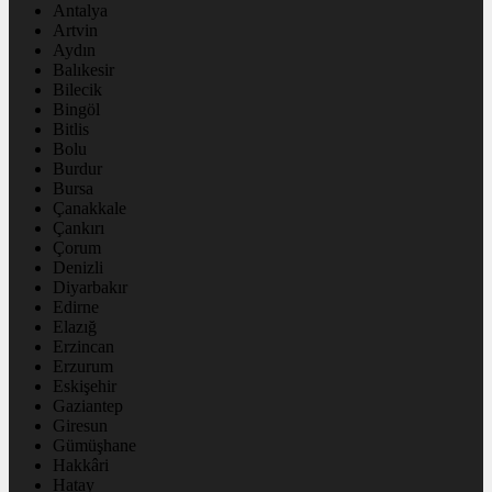
Antalya
Artvin
Aydın
Balıkesir
Bilecik
Bingöl
Bitlis
Bolu
Burdur
Bursa
Çanakkale
Çankırı
Çorum
Denizli
Diyarbakır
Edirne
Elazığ
Erzincan
Erzurum
Eskişehir
Gaziantep
Giresun
Gümüşhane
Hakkâri
Hatay