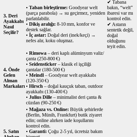
✔ Tabana
•
Taban birleştirme:
Goodyear welt
bakın, “welt”
(parça parabola) → su geçirmez, yeniden
ibaresi var mı
3. Deri
parlatılabilir.
kontrol edin.
Ayakkabı
•
Dikiş aralığı:
8‑10 mm, konfor ve
✔ Astarın
Nasıl
destek sağlar.
sentetik değil,
Seçilir?
•
İç astar:
Doğal deri (inek/keçi) →
doğal
nefes alır, koku oluşmaz.
olduğunu
teyit edin.
•
Rimowa
– deri kaplı alüminyum valiz/
çanta (250‑800 €)
•
Seidensticker
– klasik el işçiliği
4. Önde
çantalar (180‑500 €)
Gelen
•
Meindl
– Goodyear welt ayakkabı
Alman
(120‑350 €)
Markaları
•
Hirsch
– doğal kauçuk taban, outdoor
ayakkabı (130‑400 €)
•
Julius Dille
– minimalist deri çanta &
cüzdan (90‑250 €)
•
Mağaza vs. Online:
Büyük şehirlerde
(Berlin, Münih, Frankfurt) butik ziyaret
edin; online alırken iade koşullarını
kontrol edin.
5. Satın
•
Garanti:
Çoğu 2‑5 yıl, ücretsiz bakım
Alırken
hizmeti.