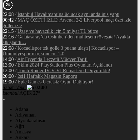
22:08
/
İstanbul Havalimanı’na üç uçak aynı anda iniş yaptı
00:42
/
MAÇ ÖZETİ İZLE: Arsenal 2-2 Liverpool maçı özet izle
goller izle
22:15
/
Uzay ve havacılık için 5 milyar TL bütçe
22:16
/
Galatasaray’da Osimhen’den muhteşem röveşata! Ayakta
alkışlandı…
22:08
/
Kocaelispor tek golle 3 puana ulaştı | Kocaelispor –
Ümraniyespor maç sonucu: 1-0
14:00
/
Air Fryer’da Lezzetli Mücver Tarifi
13:00
/
Ekim 2024 PlayStation Plus Oyunları Açıklandı
12:00
/
Tomb Raider IV-V-VI Remastered Duyuruldu!
20:00
/
2si1 Haftalık Magazin Raporu
19:00
/
Epic Games Ücretsiz Oyun Dağıtıyor!
Sabah
Vakti
02:00
İstanbul
AÇIK
27°
Adana
Adıyaman
Afyonkarahisar
Ağrı
Amasya
Ankara