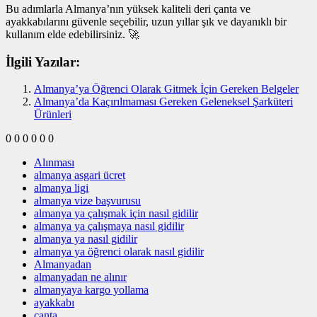
Bu adımlarla Almanya’nın yüksek kaliteli deri çanta ve
ayakkabılarını güvenle seçebilir, uzun yıllar şık ve dayanıklı bir
kullanım elde edebilirsiniz. 🚀
İlgili Yazılar:
Almanya’ya Öğrenci Olarak Gitmek İçin Gereken Belgeler
Almanya’da Kaçırılmaması Gereken Geleneksel Şarküteri
Ürünleri
0
0
0
0
0
0
Alınması
almanya asgari ücret
almanya ligi
almanya vize başvurusu
almanya ya çalışmak için nasıl gidilir
almanya ya çalışmaya nasıl gidilir
almanya ya nasıl gidilir
almanya ya öğrenci olarak nasıl gidilir
Almanyadan
almanyadan ne alınır
almanyaya kargo yollama
ayakkabı
çanta