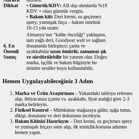
Dikkat
•
Gümrük/KDV:
AB dışı alımlarda %19
KDV + olası gümrük vergisi.
•
Bakım kiti:
Deri kremi, su geçirmez
sprey, yumuşak fırça – bakım ömrünü
10‑15 yıla uzatır.
Almanya’nın “kalite önceliği” yaklaşımı,
tam yağlı deri, Goodyear welt ve sağlam
6. En
donanımla birleşince; çanta ve
Önemli
ayakkabılar
uzun ömürlü, zamansız şık
Sonuç
ve sürdürülebilir
bir yatırım olur. Doğru
marka, işçilik ve bakım bilgisiyle bu
ürünler nesiller boyu kullanılabilir.
Hemen Uygulayabileceğiniz 3 Adım
Marka ve Ürün Araştırması
– Yukarıdaki tabloyu referans
alıp, ihtiyacınıza (çanta vs. ayakkabı, fiyat aralığı) göre 2‑3
marka belirleyin.
Fiziksel Kontrol
– Mümkünse mağazaya gidin; ışığa tutun,
dikişi, donanımı ve deri dokusunu inceleyin.
Bakım Kitinizi Hazırlayın
– Deri kremi, su geçirmez sprey
ve yumuşak fırçayı satın alıp, ilk temizlik/koruma adımını
hemen yapın.