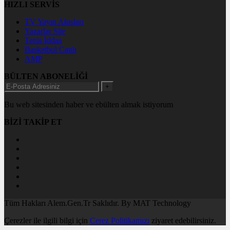
HIZLI SERVİS
TV Yayın Akışları
Yazarlar Site
Tenis İddaa
Basketbol Canlı
AMP
BÜLTEN ABONELİĞİ
+
Bu web sitesinden haber ve ebülten almak istiyorum
BİZİ TAKİP ET
Tüm Hakları Alem.Gen.Tr Saklıdır. By MAT Technology
Çerezler ile ilgili bilgi için
Çerez Politikamızı
ziyaret edebilirsiniz.