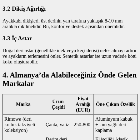
3.2 Dikiş Ağırlığı
Ayakkabı dikişleri, üst derinin yan tarafına yaklaşık 8‑10 mm
aralıkla dikilmelidir. Bu, konfor ve destek açısından önemlidir.
3.3 İç Astar
Doğal deri astar (genellikle inek veya keçi derisi) nefes almayı artırır
ve ayakların terlemesini önler. Sentetik astarlar ise uzun vadede kötü
koku oluşturabilir.
4. Almanya’da Alabileceğiniz Önde Gelen
Markalar
Fiyat
Ürün
Marka
Aralığı
Öne Çıkan Özellik
Çeşidi
(EUR)
Rimowa (deri
Aluminyum kabuk
koltuk takviyeli
Çanta, valiz
250‑800
+ tam yağlı deri
koleksiyon)
kaplama
Derim deri
El işçiliği, klasik