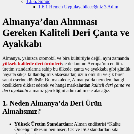
1.6
6. Sonuç
1.6.1
Hemen Uygulayabileceğiniz 3 Adım
Almanya’dan Alınması
Gereken Kaliteli Deri Çanta ve
Ayakkabı
Almanya, yalnızca otomobil ve bira kültürüyle değil, aynı zamanda
yüksek kalitede deri ürünleri
yle de tanınır. Avrupa’nın en titiz
üretim standartlarına sahip bu ülkede, çanta ve ayakkabı gibi günlük
hayatta sıkça kullandığımız aksesuarlar, uzun ömürlü ve şık birer
sanat eserine dönüşür. Bu makalede, Almanya’da nereden, hangi
özelliklere dikkat ederek ve hangi markalardan
kaliteli deri çanta
ve
deri ayakkabı
almanız gerektiğini adım adım ele alacağız.
1. Neden Almanya’da Deri Ürün
Almalısınız?
Yüksek Üretim Standartları:
Alman endüstrisi “Kalite
Önceliği” ilkesini benimser; CE ve ISO standartları sıkı