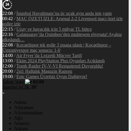
22:08
/
İstanbul Havalimanı’na üç uçak aynı anda iniş yaptı
00:42
/
MAÇ ÖZETİ İZLE: Arsenal 2-2 Liverpool maçı özet izle
goller izle
22:15
/
Uzay ve havacılık için 5 milyar TL bütçe
22:16
/
Galatasaray’da Osimhen’den muhteşem röveşata! Ayakta
alkışlandı…
22:08
/
Kocaelispor tek golle 3 puana ulaştı | Kocaelispor –
Ümraniyespor maç sonucu: 1-0
14:00
/
Air Fryer’da Lezzetli Mücver Tarifi
13:00
/
Ekim 2024 PlayStation Plus Oyunları Açıklandı
12:00
/
Tomb Raider IV-V-VI Remastered Duyuruldu!
20:00
/
2si1 Haftalık Magazin Raporu
19:00
/
Epic Games Ücretsiz Oyun Dağıtıyor!
Sabah
Vakti
02:00
İstanbul
AÇIK
28°
Adana
Adıyaman
Afyonkarahisar
Ağrı
Amasya
Ankara