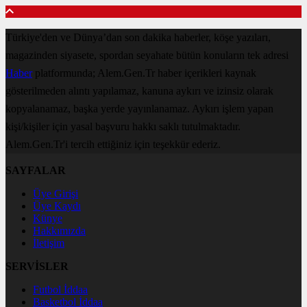
Türkiye'den ve Dünya’dan son dakika haberler, köşe yazıları,
magazinden siyasete, spordan seyahate bütün konuların tek adresi
Haber
platformunda; Alem.Gen.Tr haber içerikleri kaynak
gösterilmeden alıntı yapılamaz, kanuna aykırı ve izinsiz olarak
kopyalanamaz, başka yerde yayınlanamaz. Aykırı işlem yapan
kişi/kişiler için yasal başvuru hakkı saklı tutulmaktadır.
Alem.Gen.Tr'i tercih ettiğiniz için teşekkür ederiz.
SAYFALAR
Üye Girişi
Üye Kaydı
Künye
Hakkımızda
İletişim
SERVİSLER
Futbol İddaa
Basketbol İddaa