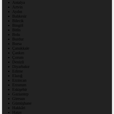
Antalya
Artvin
Aydın
Balıkesir
Bilecik
Bingöl
Bitlis
Bolu
Burdur
Bursa
Çanakkale
Çankırı
Çorum
Denizli
Diyarbakır
Edirne
Elazığ
Erzincan
Erzurum
Eskişehir
Gaziantep
Giresun
Gümüşhane
Hakkâri
Hatay