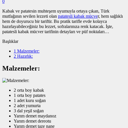
0
Kabak ve patatesin muhteşem uyumuyla ortaya çıkan, Türk
mutfağının sevilen lezzeti olan
patatesli kabak mücve
r, hem sağlıklı
hem de doyurucu bir tariftir. Bu pratik tarifle evde kolayca
hazırlayabileceğiniz bu lezzet, sofralarınıza renk katacak. İşte,
patatesli kabak mücver tarifinin detayları ve püf noktaları…
Başlıklar
1
Malzemeler:
2
Hazırlık:
Malzemeler:
2 orta boy kabak
1 orta boy patates
1 adet kuru soğan
2 adet yumurta
3 dal yeşil soğan
Yarım demet maydanoz
Yarım demet dereotu
Yarım demet taze nane