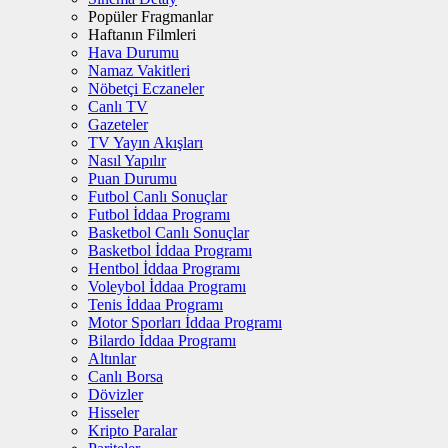
Popüler Fragmanlar
Haftanın Filmleri
Hava Durumu
Namaz Vakitleri
Nöbetçi Eczaneler
Canlı TV
Gazeteler
TV Yayın Akışları
Nasıl Yapılır
Puan Durumu
Futbol Canlı Sonuçlar
Futbol İddaa Programı
Basketbol Canlı Sonuçlar
Basketbol İddaa Programı
Hentbol İddaa Programı
Voleybol İddaa Programı
Tenis İddaa Programı
Motor Sporları İddaa Programı
Bilardo İddaa Programı
Altınlar
Canlı Borsa
Dövizler
Hisseler
Kripto Paralar