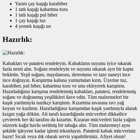
Yarım çay kaşığı karabiber
1 tatlı kaşığı kabartma tozu
1 tatlı kaşığı pul biber
1 çay kaşığı tuz
4 yemek kaşığı un
Hazırlık:
Kabakları ve patatesi rendeleyin. Kabakların suyunu iyice sıkarak
fazla nemi alın. Soğanı rendeleyin ve suyunu sıkarak ayrı bir kapta
bekletin. Yeşil soğanı, maydanozu, dereotunu ve taze naneyi ince
ince doğrayın. Karıştırma kabına yumurtaları kırın. Üzerine tuz,
karabiber, pul biber, kabartma tozu ve unu ekleyerek karıştırın.
Hazırladığınız karışıma rendelenmiş kabakları, patatesi, rendelenmiş
soğanı ve doğranmış yeşillikleri ilave edin. Tüm malzemeleri bir
kaşık yardımıyla nazikçe karıştırın. Kızartma tavasına sıvı yağ
koyun ve kızdırın. Hazırladığınız karışımdan kaşık yardımıyla alarak
kızgın yağa dökün. Alt tarafı kızardığında mücverleri dikkatlice
çevirerek her iki tarafını da kızartın. Kızaran mücverleri fazla yağını
süzerek kağıt havlu serilmiş bir tabağa alın. Tüm malzemeyi aynı
şekilde işleyene kadar işlemi tekrarlayın. Patatesli kabak mücveriniz
hazır! Sıcak veya ılık olarak servis yapabilirsiniz. Afiyet olsun!