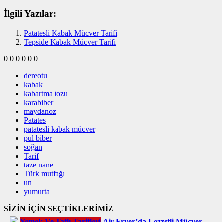
İlgili Yazılar:
Patatesli Kabak Mücver Tarifi
Tepside Kabak Mücver Tarifi
0
0
0
0
0
0
dereotu
kabak
kabartma tozu
karabiber
maydanoz
Patates
patatesli kabak mücver
pul biber
soğan
Tarif
taze nane
Türk mutfağı
un
yumurta
SİZİN İÇİN SEÇTİKLERİMİZ
Yemek Ve Tatlı Tarifleri
Air Fryer’da Lezzetli Mücver