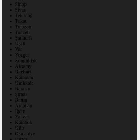
Sinop
Sivas
Tekirdağ
Tokat
Trabzon
Tunceli
Şanlıurfa
Uşak
Van
Yozgat
Zonguldak
Aksaray
Bayburt
Karaman
Kırıkkale
Batman
Şırnak
Bartın
Ardahan
Iğdır
Yalova
Karabük
Kilis
Osmaniye
Düzce