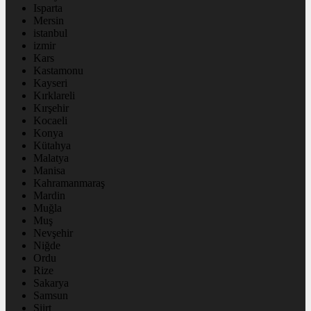
Isparta
Mersin
istanbul
izmir
Kars
Kastamonu
Kayseri
Kırklareli
Kırşehir
Kocaeli
Konya
Kütahya
Malatya
Manisa
Kahramanmaraş
Mardin
Muğla
Muş
Nevşehir
Niğde
Ordu
Rize
Sakarya
Samsun
Siirt