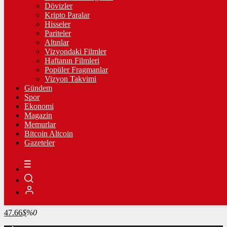
4.269,53
%0,70
Dövizler
Kripto Paralar
BİST100
Hisseler
Pariteler
13.798,82
%0,70
Altınlar
Vizyondaki Filmler
BİTCOİN
Haftanın Filmleri
Popüler Fragmanlar
3062239
฿
%-0.5
Vizyon Takvimi
Gündem
LİTECOİN
Spor
Ekonomi
2166.28
Ł
%1
Magazin
Memurlar
ETHEREUM
Bitcoin Altcoin
Gazeteler
90464
Ξ
%0
RİPPLE
48.71
%-2.1
TETHER
47.66
$
%0