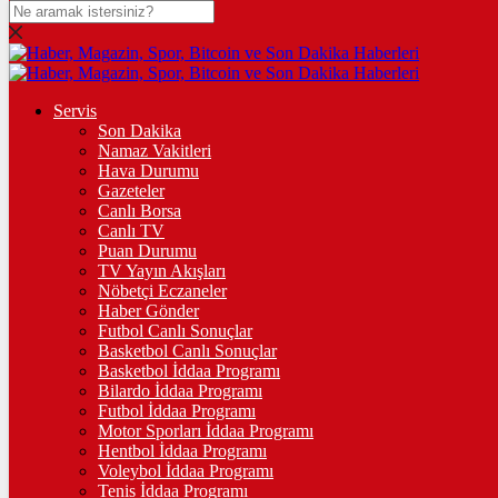
DOLAR
47,7151
$
% 0.16
EURO
Servis
Son Dakika
55,0293
€
% 0
Namaz Vakitleri
STERLİN
Hava Durumu
Gazeteler
64,2627
£
% 0.09
Canlı Borsa
Canlı TV
GRAM ALTIN
Puan Durumu
TV Yayın Akışları
6.541,20
%0,75
Nöbetçi Eczaneler
Haber Gönder
ÇEYREK ALTIN
Futbol Canlı Sonuçlar
Basketbol Canlı Sonuçlar
10.717,00
%0,79
Basketbol İddaa Programı
Bilardo İddaa Programı
TAM ALTIN
Futbol İddaa Programı
Motor Sporları İddaa Programı
42.685,00
%0,79
Hentbol İddaa Programı
Voleybol İddaa Programı
ONS
Tenis İddaa Programı