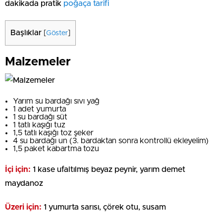
dakikada pratik
poğaça tarifi
Başlıklar
[
Göster
]
Malzemeler
Yarım su bardağı sıvı yağ
1 adet yumurta
1 su bardağı süt
1 tatlı kaşığı tuz
1,5 tatlı kaşığı toz şeker
4 su bardağı un (3. bardaktan sonra kontrollü ekleyelim)
1,5 paket kabartma tozu
İçi için:
1 kase ufaltılmış beyaz peynir, yarım demet
maydanoz
Üzeri için:
1 yumurta sarısı, çörek otu, susam