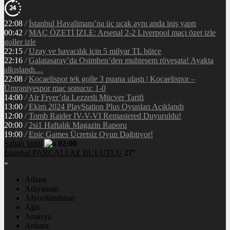
22:08
/
İstanbul Havalimanı’na üç uçak aynı anda iniş yaptı
00:42
/
MAÇ ÖZETİ İZLE: Arsenal 2-2 Liverpool maçı özet izle
goller izle
22:15
/
Uzay ve havacılık için 5 milyar TL bütçe
22:16
/
Galatasaray’da Osimhen’den muhteşem röveşata! Ayakta
alkışlandı…
22:08
/
Kocaelispor tek golle 3 puana ulaştı | Kocaelispor –
Ümraniyespor maç sonucu: 1-0
14:00
/
Air Fryer’da Lezzetli Mücver Tarifi
13:00
/
Ekim 2024 PlayStation Plus Oyunları Açıklandı
12:00
/
Tomb Raider IV-V-VI Remastered Duyuruldu!
20:00
/
2si1 Haftalık Magazin Raporu
19:00
/
Epic Games Ücretsiz Oyun Dağıtıyor!
Sabah
Vakti
02:00
İstanbul
PARÇALI AZ BULUTLU
27°
Adana
Adıyaman
Afyonkarahisar
Ağrı
Amasya
Ankara