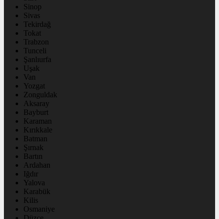
Sinop
Sivas
Tekirdağ
Tokat
Trabzon
Tunceli
Şanlıurfa
Uşak
Van
Yozgat
Zonguldak
Aksaray
Bayburt
Karaman
Kırıkkale
Batman
Şırnak
Bartın
Ardahan
Iğdır
Yalova
Karabük
Kilis
Osmaniye
Düzce