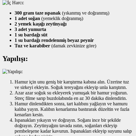
300 gram taze ıspanak
(yıkanmış ve doğranmış)
1 adet soğan
(yemeklik doğranmış)
2 yemek kaşığı zeytinyağı
3 adet yumurta
1 su bardağı süt
1 su bardağı rendelenmiş beyaz peynir
Tuz ve karabiber
(damak zevkinize göre)
Yapılışı:
Hamur için unu geniş bir karıştırma kabına alın. Üzerine tuz
ve sirkeyi ekleyin. Soğuk tereyağını ekleyip unla karıştırın.
Azar azar soğuk su ekleyerek yumuşak bir hamur yoğurun.
Streç filme sarıp buzdolabında en az 30 dakika dinlendirin.
Hamur dinlendikten sonra, tart kalıbını yağlayın ve hamuru
kalıba yayın. Kalıbın kenarlarına bastırarak düzeltin ve fazla
kenarları kesin.
Ispanakları yıkayın ve doğrayın. Soğanı ince bir şekilde
doğrayın. Zeytinyağını tavada ısıtın, soğanları ekleyip
pembeleşene kadar kavurun. Ispanakları ekleyip suyunu salıp