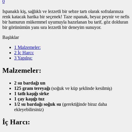
0
Ispanaklı kiş, sağlıklı ve lezzetli bir sebze tartı olarak sofralarınıza
renk katacak harika bir seçenek! Taze ıspanak, beyaz peynir ve nefis
bir hamurun mükemmel uyumuyla hazırlanan bu tarif, göz dolduran
bir görünümün yanı sıra lezzetli bir deneyim sunuyor.
Başlıklar
1
Malzemeler:
2
İç Harcı:
3
Yapılışı:
Malzemeler:
2 su bardağı un
125 gram tereyağı
(soğuk ve küp şeklinde kesilmiş)
1 tatlı kaşığı sirke
1 çay kaşığı tuz
1/2 su bardağı soğuk su
(gerektiğinde biraz daha
ekleyebilirsiniz)
İç Harcı: