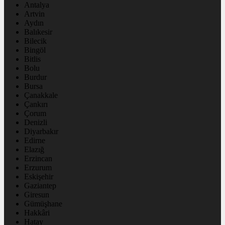
Antalya
Artvin
Aydın
Balıkesir
Bilecik
Bingöl
Bitlis
Bolu
Burdur
Bursa
Çanakkale
Çankırı
Çorum
Denizli
Diyarbakır
Edirne
Elazığ
Erzincan
Erzurum
Eskişehir
Gaziantep
Giresun
Gümüşhane
Hakkâri
Hatay