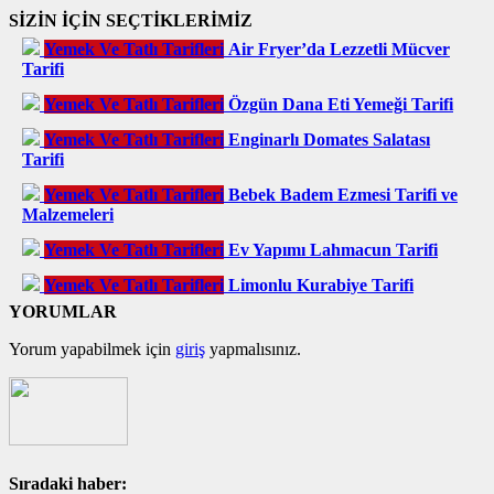
SİZİN İÇİN SEÇTİKLERİMİZ
Yemek Ve Tatlı Tarifleri
Air Fryer’da Lezzetli Mücver
Tarifi
Yemek Ve Tatlı Tarifleri
Özgün Dana Eti Yemeği Tarifi
Yemek Ve Tatlı Tarifleri
Enginarlı Domates Salatası
Tarifi
Yemek Ve Tatlı Tarifleri
Bebek Badem Ezmesi Tarifi ve
Malzemeleri
Yemek Ve Tatlı Tarifleri
Ev Yapımı Lahmacun Tarifi
Yemek Ve Tatlı Tarifleri
Limonlu Kurabiye Tarifi
YORUMLAR
Yorum yapabilmek için
giriş
yapmalısınız.
Sıradaki haber: