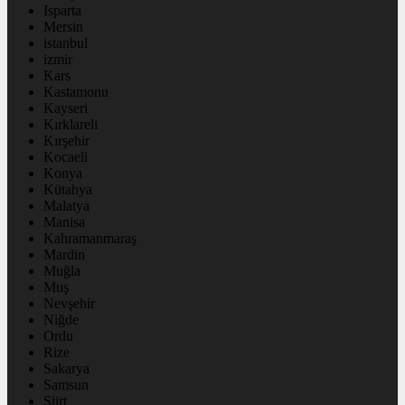
Isparta
Mersin
istanbul
izmir
Kars
Kastamonu
Kayseri
Kırklareli
Kırşehir
Kocaeli
Konya
Kütahya
Malatya
Manisa
Kahramanmaraş
Mardin
Muğla
Muş
Nevşehir
Niğde
Ordu
Rize
Sakarya
Samsun
Siirt