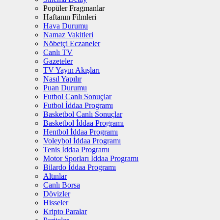
Popüler Fragmanlar
Haftanın Filmleri
Hava Durumu
Namaz Vakitleri
Nöbetçi Eczaneler
Canlı TV
Gazeteler
TV Yayın Akışları
Nasıl Yapılır
Puan Durumu
Futbol Canlı Sonuçlar
Futbol İddaa Programı
Basketbol Canlı Sonuçlar
Basketbol İddaa Programı
Hentbol İddaa Programı
Voleybol İddaa Programı
Tenis İddaa Programı
Motor Sporları İddaa Programı
Bilardo İddaa Programı
Altınlar
Canlı Borsa
Dövizler
Hisseler
Kripto Paralar