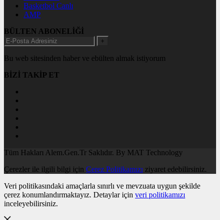
Basketbol Canlı
AMP
BÜLTEN ABONELİĞİ
+
Bu web sitesinden haber ve ebülten almak istiyorum
BİZİ TAKİP ET
Tüm Hakları Alem.Gen.Tr Saklıdır. By MAT Technology
Çerezler ile ilgili bilgi için
Çerez Politikamızı
ziyaret edebilirsiniz.
Veri politikasındaki amaçlarla sınırlı ve mevzuata uygun şekilde
çerez konumlandırmaktayız. Detaylar için
veri politikamızı
inceleyebilirsiniz.