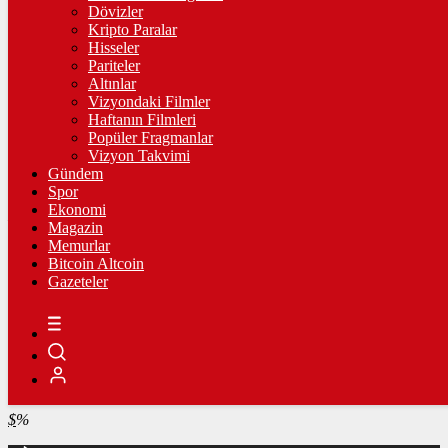
4.341,35
%2,39
Dövizler
Kripto Paralar
BİST100
Hisseler
Pariteler
13.779,39
%-0,14
Altınlar
Vizyondaki Filmler
BİTCOİN
Haftanın Filmleri
Popüler Fragmanlar
฿
%
Vizyon Takvimi
Gündem
LİTECOİN
Spor
Ekonomi
Ł
%
Magazin
Memurlar
ETHEREUM
Bitcoin Altcoin
Gazeteler
Ξ
%
RİPPLE
%
TETHER
$
%