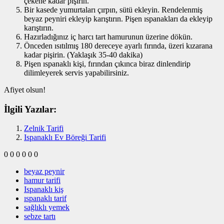
çekene kadar pişirin.
Bir kasede yumurtaları çırpın, sütü ekleyin. Rendelenmiş
beyaz peyniri ekleyip karıştırın. Pişen ıspanakları da ekleyip
karıştırın.
Hazırladığınız iç harcı tart hamurunun üzerine dökün.
Önceden ısıtılmış 180 dereceye ayarlı fırında, üzeri kızarana
kadar pişirin. (Yaklaşık 35-40 dakika)
Pişen ıspanaklı kişi, fırından çıkınca biraz dinlendirip
dilimleyerek servis yapabilirsiniz.
Afiyet olsun!
İlgili Yazılar:
Zelnik Tarifi
Ispanaklı Ev Böreği Tarifi
0
0
0
0
0
0
beyaz peynir
hamur tarifi
Ispanaklı kiş
ıspanaklı tarif
sağlıklı yemek
sebze tartı