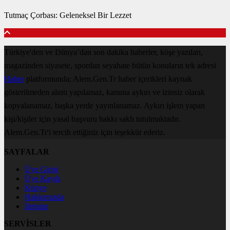
Tutmaç Çorbası: Geleneksel Bir Lezzet
Türkiye'den ve Dünya’dan son dakika haberler, köşe yazıları,
magazinden siyasete, spordan seyahate bütün konuların tek adresi
Haber
platformunda; Alem.Gen.Tr haber içerikleri kaynak
gösterilmeden alıntı yapılamaz, kanuna aykırı ve izinsiz olarak
kopyalanamaz, başka yerde yayınlanamaz. Aykırı işlem yapan
kişi/kişiler için yasal başvuru hakkı saklı tutulmaktadır.
Alem.Gen.Tr'i tercih ettiğiniz için teşekkür ederiz.
SAYFALAR
Üye Girişi
Üye Kaydı
Künye
Hakkımızda
İletişim
SERVİSLER