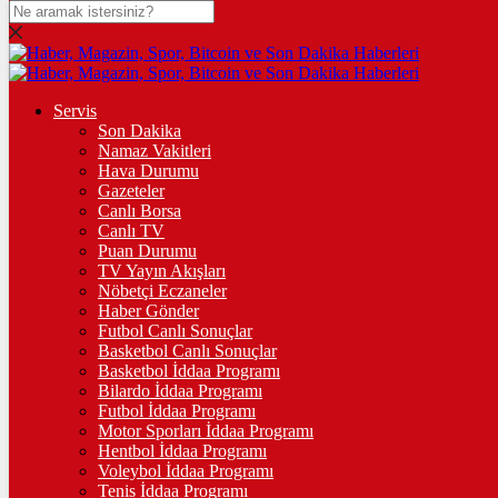
DOLAR
47,7436
$
% 0.18
EURO
Servis
Son Dakika
55,2510
€
% 0.32
Namaz Vakitleri
STERLİN
Hava Durumu
Gazeteler
64,4811
£
% 0.38
Canlı Borsa
Canlı TV
GRAM ALTIN
Puan Durumu
TV Yayın Akışları
6.660,55
%2,59
Nöbetçi Eczaneler
Haber Gönder
ÇEYREK ALTIN
Futbol Canlı Sonuçlar
Basketbol Canlı Sonuçlar
10.903,00
%2,54
Basketbol İddaa Programı
Bilardo İddaa Programı
TAM ALTIN
Futbol İddaa Programı
Motor Sporları İddaa Programı
43.427,00
%2,54
Hentbol İddaa Programı
Voleybol İddaa Programı
ONS
Tenis İddaa Programı