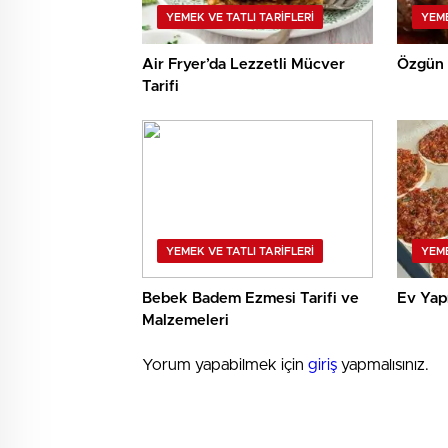
YEMEK VE TATLI TARIFLERI
YEME
Air Fryer’da Lezzetli Mücver
Özgün 
Tarifi
YEMEK VE TATLI TARIFLERI
YEME
Bebek Badem Ezmesi Tarifi ve
Ev Yap
Malzemeleri
Yorum yapabilmek için
giriş
yapmalısınız.