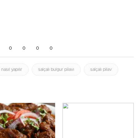
0
0
0
0
nasıl yapılır
salçalı bulgur pilavı
salçalı pilav