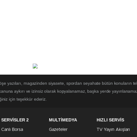
öşe yazıları, magazinden siyasete, spordan seyahate bütün konuların te
 kanuna aykırı ve izinsiz olarak kopyalanamaz, başka yerde yayınlanamaz. 
ğiniz için teşekkür ederiz.
SERVİSLER 2
MULTİMEDYA
HIZLI SERVİS
Canlı Borsa
Gazeteler
TV Yayın Akışları