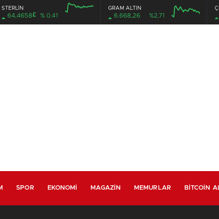
STERLİN
GRAM ALTIN
Ç
£
64,4658
% 0.41
6.668,26
%2,71
M
SPOR
EKONOMI
MAGAZIN
MEMURLAR
BITCOIN A