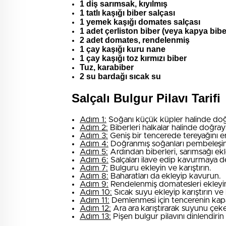
1 diş sarımsak, kıyılmış
1 tatlı kaşığı biber salçası
1 yemek kaşığı domates salçası
1 adet çerliston biber (veya kapya bibe
2 adet domates, rendelenmiş
1 çay kaşığı kuru nane
1 çay kaşığı toz kırmızı biber
Tuz, karabiber
2 su bardağı sıcak su
Salçalı Bulgur Pilavı Tarifi
Adım 1:
Soğanı küçük küpler halinde doğ
Adım 2:
Biberleri halkalar halinde doğray
Adım 3:
Geniş bir tencerede tereyağını er
Adım 4:
Doğranmış soğanları pembeleşi
Adım 5:
Ardından biberleri, sarımsağı ek
Adım 6:
Salçaları ilave edip kavurmaya 
Adım 7:
Bulguru ekleyin ve karıştırın.
Adım 8:
Baharatları da ekleyip kavurun.
Adım 9:
Rendelenmiş domatesleri ekleyin 
Adım 10:
Sıcak suyu ekleyip karıştırın ve k
Adım 11:
Demlenmesi için tencerenin kapa
Adım 12:
Ara ara karıştırarak suyunu çeke
Adım 13:
Pişen bulgur pilavını dinlendirin