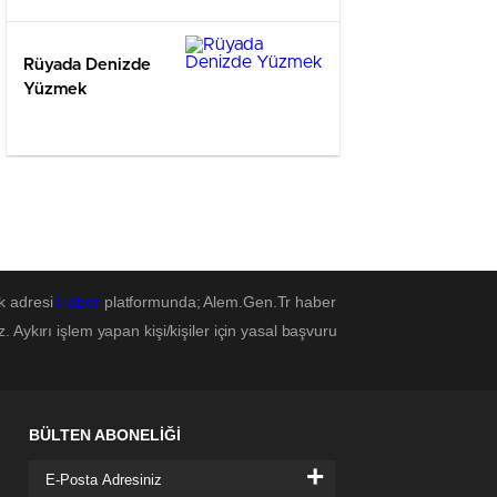
Rüyada Denizde
Yüzmek
k adresi
Haber
platformunda; Alem.Gen.Tr haber
Aykırı işlem yapan kişi/kişiler için yasal başvuru
BÜLTEN ABONELİĞİ
+