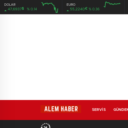
DOLAR
EURO
$
€
47,6937
% 0.14
55,2240
% 0.36
SERVIS
GÜNDE