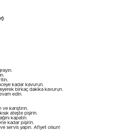
r)
rayın.
ın.
itin.
nceye kadar kavurun.
leyerek birkaç dakika kavurun.
devam edin.
ve karıştırın.
ısık ateşte pişirin.
ğını kapatın.
ne kadar pişirin.
 ve servis yapın. Afiyet olsun!